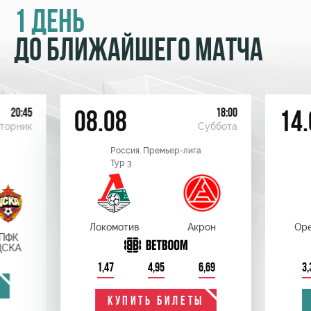
1 ДЕНЬ
ДО БЛИЖАЙШЕГО МАТЧА
20:45
18:00
08.08
14.
торник
Суббота
Россия. Премьер-лига
Тур 3
Локомотив
Акрон
Оре
ПФК
ЦСКА
1,47
4,95
6,69
3,
КУПИТЬ БИЛЕТЫ