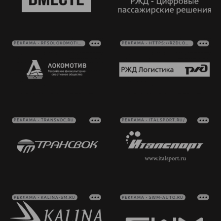
РЕКЛАМА • RFSOLOKOMOTIV.RU
РЕКЛАМА • HTTPS://RZDLOG.RU/
РЕКЛАМА • TRANSVOC.RU
РЕКЛАМА • ITALSPORT.RU/
РЕКЛАМА • KALINA-SM.RU
РЕКЛАМА • SWM-AUTO.RU