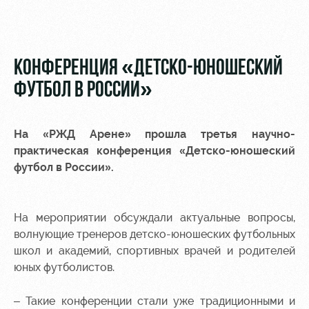
Видео
Туры по
стадиону
Фото
Места для
КОНФЕРЕНЦИЯ «ДЕТСКО-ЮНОШЕСКИЙ
МГН
ФУТБОЛ В РОССИИ»
На «РЖД Арене» прошла третья научно-
практическая конференция «Детско-юношеский
РЖД
Локо
Информация
футбол в России».
Арена
Старт
для
болельщиков
Организация
Локо-Лето
мероприятий
Банковская
На мероприятии обсуждали актуальные вопросы,
Академия
карта
волнующие тренеров детско-юношеских футбольных
Аренда
«Локомотив»
школ и академий, спортивных врачей и родителей
Как
полей
юных футболистов.
поступить
Заставки
Аренда
– Такие конференции стали уже традиционными и
Руководство
площадей
Парковка