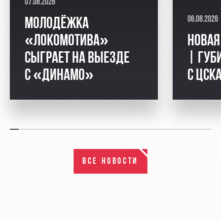
07.08.2026
06.08.2026
МОЛОДЁЖКА
«ЛОКОМОТИВА»
НОВАЯ
СЫГРАЕТ НА ВЫЕЗДЕ
| ГУБ
С «ДИНАМО»
С ЦСК
ВСЕ НОВОСТИ