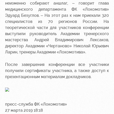
неизменно собирают аншлаг, – говорит глава
Контакты
Ледовый
Карта
медицинского департамента ФК «Локомотив»
Академии
дворец
болельщика
Эдуард Безуглов. – На этот раз к нам приехали 320
специалистов из 70 регионов России. На
Занятия
Программа
теоретической части для участников конференции
спортом
лояльности
выступили руководитель Академии тренерского
Информация
мастерства Андрей Владимирович Лексаков,
для
директор Академии «Чертаново» Николай Юрьевич
болельщиков
Ларин, тренеры Академии «Локомотива».
МГН
После завершения конференции все участники
получили сертификаты участника, а также доступ к
презентационным материалам докладчиков.
пресс-служба ФК «Локомотив»
27 марта 2019 18:18