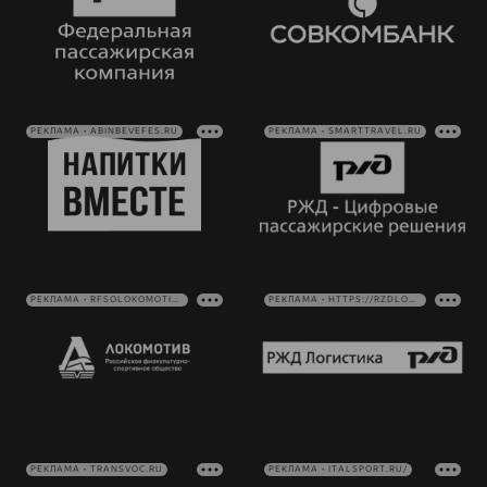
РЕКЛАМА • ABINBEVEFES.RU
РЕКЛАМА • SMARTTRAVEL.RU
РЕКЛАМА • RFSOLOKOMOTIV.RU
РЕКЛАМА • HTTPS://RZDLOG.RU/
РЕКЛАМА • TRANSVOC.RU
РЕКЛАМА • ITALSPORT.RU/