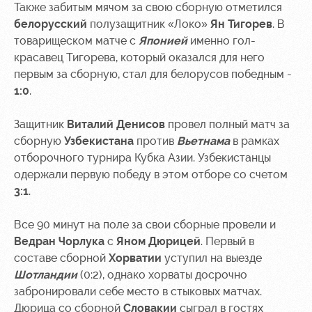
Также забитым мячом за свою сборную отметился
Контакты
Ледовый
Карта
белорусский
полузащитник «Локо»
Ян Тигорев
. В
Академии
дворец
болельщика
товарищеском матче с
Японией
именно гол-
красавец Тигорева, который оказался для него
Занятия
Программа
первым за сборную, стал для белорусов победным -
спортом
лояльности
1:0
.
Информация
для
Защитник
Виталий Денисов
провел полный матч за
болельщиков
сборную
Узбекистана
против
Вьетнама
в рамках
МГН
отборочного турнира Кубка Азии. Узбекистанцы
одержали первую победу в этом отборе со счетом
3:1
.
Все 90 минут на поле за свои сборные провели и
Ведран Чорлука
с
Яном Дюрицей
. Первый в
составе сборной
Хорватии
уступил на выезде
Шотландии
(0:2), однако хорваты досрочно
забронировали себе место в стыковых матчах.
Дюрица со сборной
Словакии
сыграл в гостях