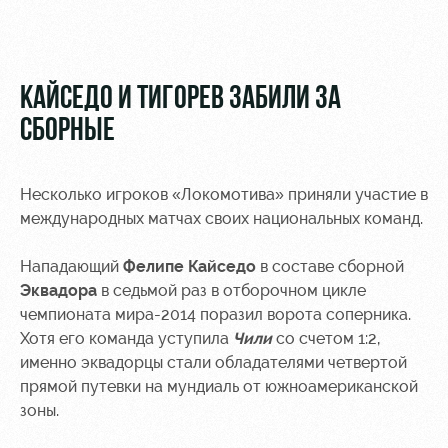
Видео
Туры по
стадиону
Фото
Места для
КАЙСЕДО И ТИГОРЕВ ЗАБИЛИ ЗА
МГН
СБОРНЫЕ
Несколько игроков «Локомотива» приняли участие в
международных матчах своих национальных команд.
РЖД
Локо
Информация
Арена
Старт
для
Нападающий
Фелипе Кайседо
в составе сборной
болельщиков
Эквадора
в седьмой раз в отборочном цикле
Организация
Локо-Лето
мероприятий
Банковская
чемпионата мира-2014 поразил ворота соперника.
Академия
карта
Хотя его команда уступила
Чили
со счетом 1:2,
Аренда
«Локомотив»
именно эквадорцы стали обладателями четвертой
Как
полей
прямой путевки на мундиаль от южноамериканской
поступить
Заставки
зоны.
Аренда
Руководство
площадей
Парковка