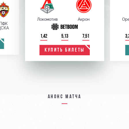
Локомотив
Акрон
Оре
ПФК
ЦСКА
1,42
5,13
7,51
3,
КУПИТЬ БИЛЕТЫ
Анонс матча