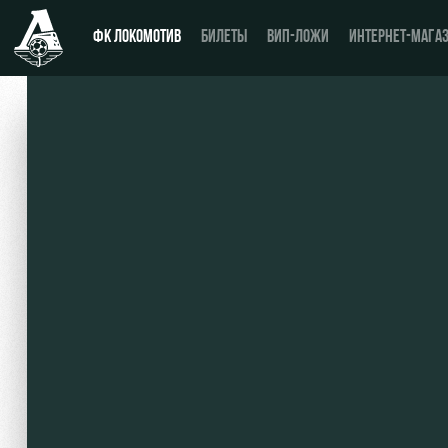
ФК ЛОКОМОТИВ
БИЛЕТЫ
ВИП-ЛОЖИ
ИНТЕРНЕТ-МАГА
Новости
Купить билет
Календарь
ВИП-ЛОЖИ
Турнирная таблица
ВИП-ЗОНЫ
Игроки
СЕМЕЙНЫЙ СЕКТОР
Тренерский штаб
Туры по стадиону
Видео
Места для МГН
Фото