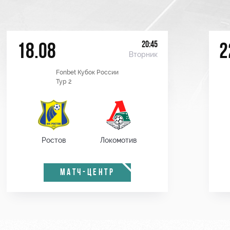
20:45
18.08
2
Вторник
Fonbet Кубок России
Тур 2
Ростов
Локомотив
МАТЧ-ЦЕНТР