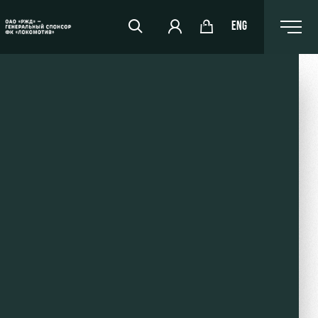
ENG
РЖД Арена
Организация мероприятий
Аренда полей
Аренда площадей
Ледовый дворец
Занятия спортом