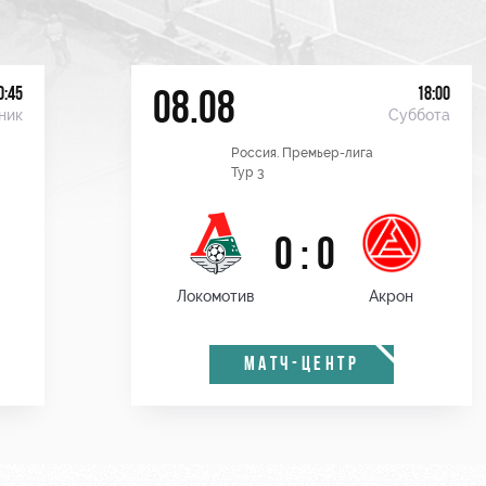
0:45
18:00
08.08
ник
Суббота
Россия. Премьер-лига
Тур 3
0 : 0
Локомотив
Акрон
МАТЧ-ЦЕНТР