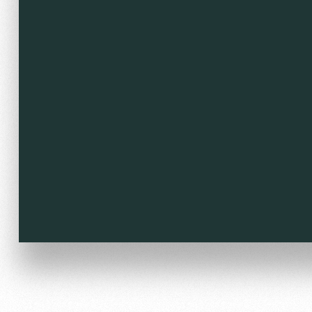
Локо Старт
Информация для болел
Локо-Лето
Банковская карта «Лок
Академия
Заставки
Как поступить
Программа лояльности
Руководство
Карта болельщика
Контакты Академии
Парковка
Информация для болел