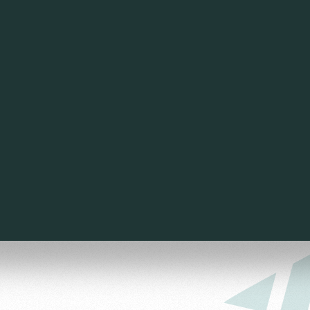
ьщиков
омотив»
ьщиков МГН