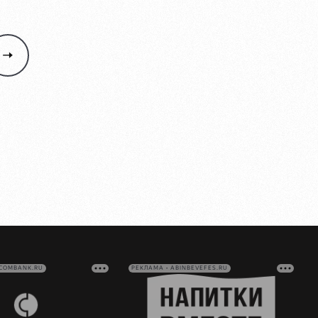
VCOMBANK.RU
РЕКЛАМА • ABINBEVEFES.RU