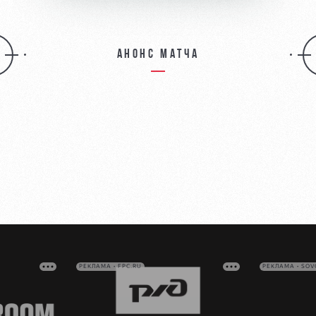
Анонс матча
РЕКЛАМА • FPC.RU
РЕКЛАМА • SO