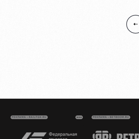
РЕКЛАМА • RAILFGK.RU
РЕКЛАМА • BETBOOM.RU