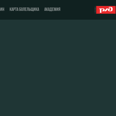
ЗИН
КАРТА БОЛЕЛЬЩИКА
АКАДЕМИЯ
О Клубе
ЖФК «Локомотив»
История
Молодёжка-юноши
Спонсоры
Молодёжка-девушки
Стать партнером
Контакты
Антидопинг