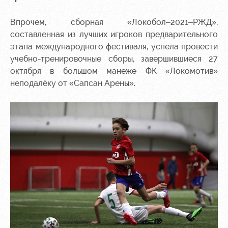
Контакты
Ледовый
Карта
Впрочем, сборная «Локобол–2021–РЖД»,
Академии
дворец
болельщика
составленная из лучших игроков предварительного
этапа международного фестиваля, успела провести
Занятия
Программа
спортом
лояльности
учебно-тренировочные сборы, завершившиеся 27
октября в большом манеже ФК «Локомотив»
Информация
неподалёку от «Сапсан Арены».
для
болельщиков
МГН