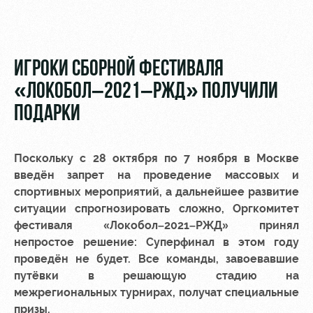
Видео
Туры по
стадиону
Фото
Места для
ИГРОКИ СБОРНОЙ ФЕСТИВАЛЯ
МГН
«ЛОКОБОЛ–2021–РЖД» ПОЛУЧИЛИ
ПОДАРКИ
Поскольку с 28 октября по 7 ноября в Москве
РЖД
Локо
Информация
введён запрет на проведение массовых и
Арена
Старт
для
болельщиков
спортивных мероприятий, а дальнейшее развитие
Организация
Локо-Лето
ситуации спрогнозировать сложно, Оргкомитет
мероприятий
Банковская
фестиваля «Локобол–2021–РЖД» принял
Академия
карта
непростое решение: Суперфинал в этом году
Аренда
«Локомотив»
проведён не будет. Все команды, завоевавшие
Как
полей
путёвки в решающую стадию на
поступить
Заставки
Аренда
межрегиональных турнирах, получат специальные
Руководство
площадей
Парковка
призы.