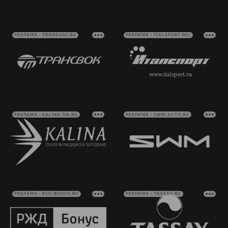
РЕКЛАМА • TRANSVOC.RU
РЕКЛАМА • ITALSPORT.RU/
РЕКЛАМА • KALINA-SM.RU
РЕКЛАМА • SWM-AUTO.RU
РЕКЛАМА • RZD-BONUS.RU
РЕКЛАМА • TASSAY.RU