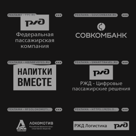
РЕКЛАМА • FPC.RU
РЕКЛАМА • SOVCOMBANK.RU
РЕКЛАМА • ABINBEVEFES.RU
РЕКЛАМА • SMARTTRAVEL.RU
РЕКЛАМА • RFSOLOKOMOTIV.RU
РЕКЛАМА • HTTPS://RZDLOG.RU/