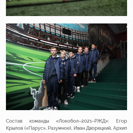
Состав команды «Локобол–2021–РЖД»: Егор
Крылов («Парус», Разумное), Иван Дворецкий, Архип