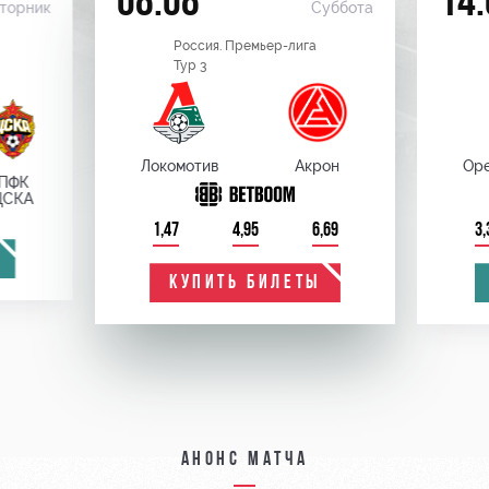
08.08
14.
торник
Суббота
Россия. Премьер-лига
Тур 3
Локомотив
Акрон
Оре
ПФК
ЦСКА
1,47
4,95
6,69
3,
КУПИТЬ БИЛЕТЫ
Анонс матча