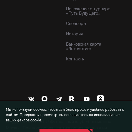
Положение о турнире
«Путь Будущего»
Спонсоры
История
Банковская карта
«Локомотив»
Контакты
Мы используем cookies, чтобы вам было проще и удобнее работать с
сайтом. Продолжая просмотр, вы соглашаетесь на использование
ваших файлов cookie.
© 1999-2026 FCLM.RU Футбольный клуб «Локомотив»
Москва. При полном или частичном использовании