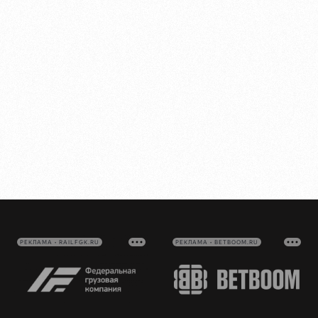
РЕКЛАМА • RAILFGK.RU
РЕКЛАМА • BETBOOM.RU