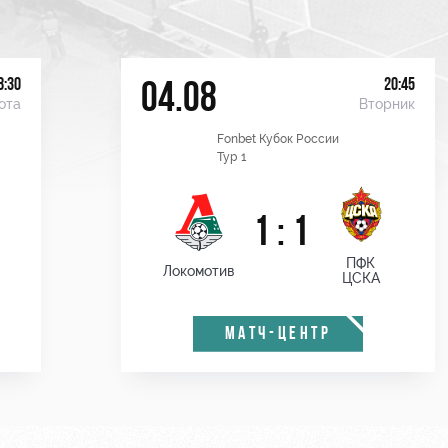
8:30
20:45
04.08
ота
Вторник
Fonbet Кубок России
Тур 1
1 : 1
ПФК
Локомотив
ЦСКА
МАТЧ-ЦЕНТР