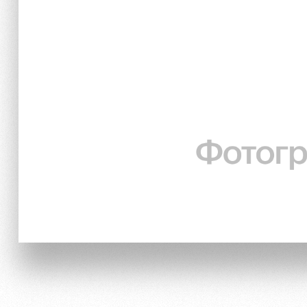
Локо Старт
Информация для болел
Локо-Лето
Банковская карта «Лок
Академия
Заставки
Как поступить
Парковка
Руководство
Карта болельщика
Контакты Академии
Программа лояльности
Информация для болел