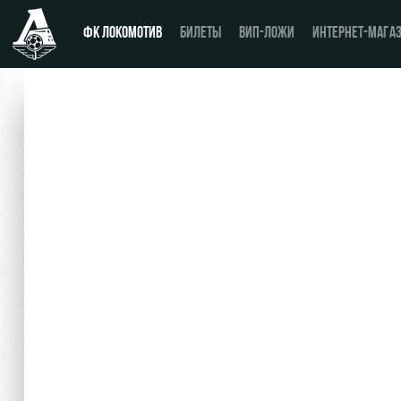
ФК ЛОКОМОТИВ
БИЛЕТЫ
ВИП-ЛОЖИ
ИНТЕРНЕТ-МАГА
Новости
День матча
Календарь
Купить билет
Турнирная таблица
ВИП-ЛОЖИ
Игроки
ВИП-ЗОНЫ
Тренерский штаб
СЕМЕЙНЫЙ СЕКТОР
Видео
Туры по стадиону
Фото
Места для МГН