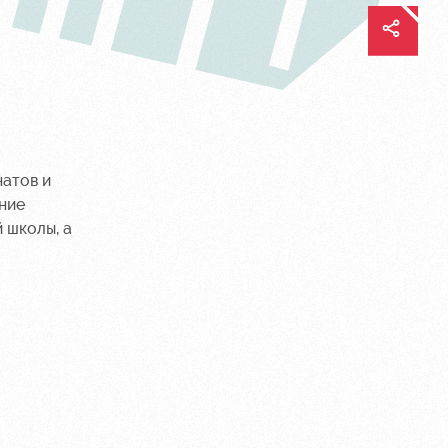
атов и
ние
 школы, а