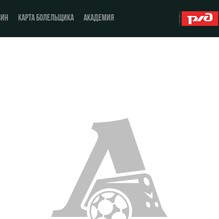
ЗИН
КАРТА БОЛЕЛЬЩИКА
АКАДЕМИЯ
О Клубе
ЖФК «Локомотив»
История
Молодёжка-юноши
Спонсоры
Молодёжка-девушки
Стать партнером
Контакты
Антидопинг