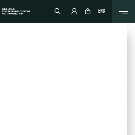
ENG
РЖД Арена
Организация мероприятий
Аренда полей
Аренда площадей
Ледовый дворец
Занятия спортом