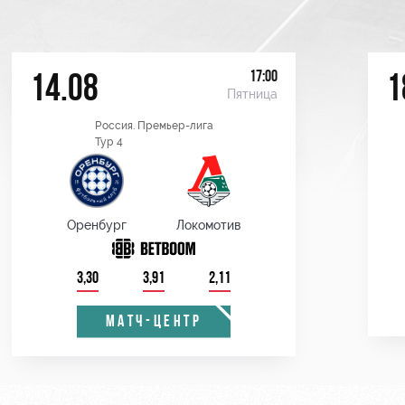
17:00
14.08
1
Пятница
Россия. Премьер-лига
Тур 4
Оренбург
Локомотив
3,30
3,91
2,11
МАТЧ-ЦЕНТР