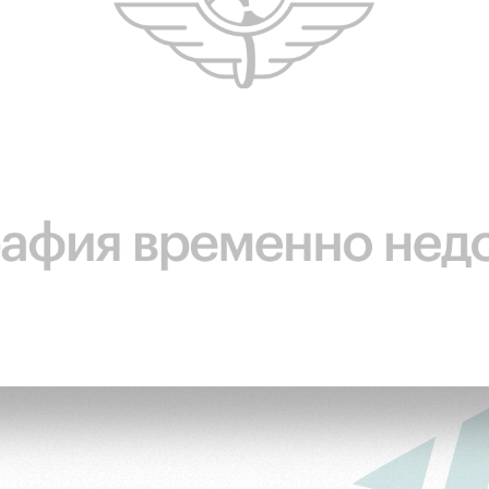
ьщиков
омотив»
ьщиков МГН