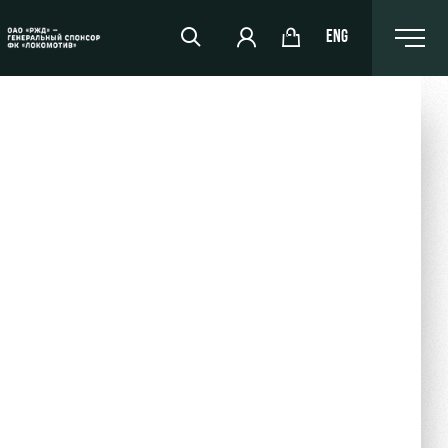
ENG
РЖД Арена
Организация мероприятий
Аренда полей
Аренда площадей
Ледовый дворец
Занятия спортом