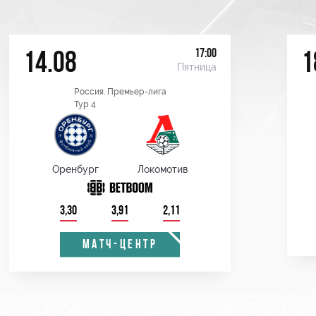
17:00
14.08
1
Пятница
Россия. Премьер-лига
Тур 4
Оренбург
Локомотив
3,30
3,91
2,11
МАТЧ-ЦЕНТР