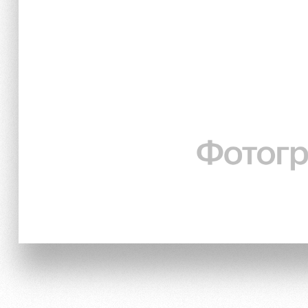
Локо Старт
Информация для болел
Локо-Лето
Банковская карта «Лок
Академия
Заставки
Как поступить
Парковка
Руководство
Карта болельщика
Контакты Академии
Программа лояльности
Информация для болел