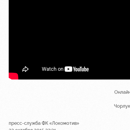
Онлай
Чорлу
пресс-служба ФК «Локомотив»