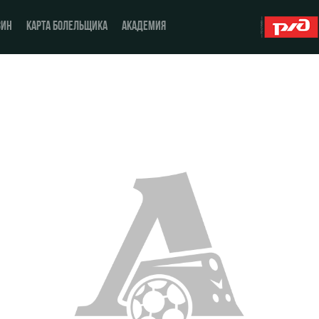
ЗИН
КАРТА БОЛЕЛЬЩИКА
АКАДЕМИЯ
О Клубе
ЖФК «Локомотив»
История
Молодёжка-юноши
Спонсоры
Молодёжка-девушки
Стать партнером
Контакты
Антидопинг