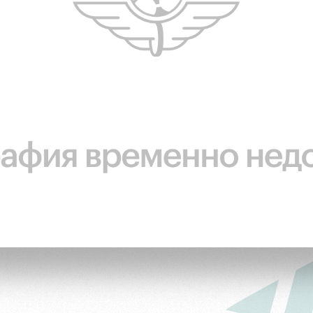
ьщиков
омотив»
ьщиков МГН