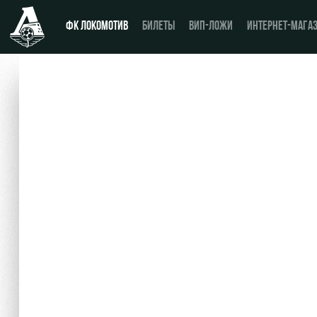
ФК ЛОКОМОТИВ
БИЛЕТЫ
ВИП-ЛОЖИ
ИНТЕРНЕТ-МАГА
Новости
День матча
Календарь
Купить билет
Турнирная таблица
ВИП-ЛОЖИ
Игроки
ВИП-ЗОНЫ
Тренерский штаб
СЕМЕЙНЫЙ СЕКТОР
Видео
Туры по стадиону
Фото
Места для МГН