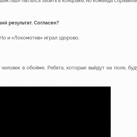
ешикташ» пытался забить в концовке, но команда справила
ший результат. Согласен?
 Но и «Локомотив» играл здорово.
5 человек в обойме. Ребята, которые выйдут на поле, буд