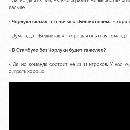
- Да. Когда я вышел, мы уже играли в меньшинстве. «Б
дальше.
- Чорлука сказал, что ничья с «Бешикташем» - хоро
- Думаю, да. «Бешикташ» - хорошая опытная команда.
- В Стамбуле без Чорлуки будет тяжелее?
- Да, но команда состоит не из 11 игроков. У нас 2
сыграть хорошо.