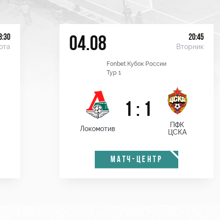
8:30
20:45
04.08
ота
Вторник
Fonbet Кубок России
Тур 1
1 : 1
ПФК
Локомотив
ЦСКА
МАТЧ-ЦЕНТР