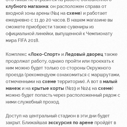
клубного магазина
: он расположен справа от
Контакты
Ледовый
Карта
входной зоны арены (№4 на
схеме
) и работает
Академии
дворец
болельщика
ежедневно с 11 до 20 часов. В нашем магазине вы
Занятия
Программа
сможете приобрести также сувениры из
спортом
лояльности
официальной линейки, выпущенной к Чемпионату
мира FIFA 2018.
Информация
для
Комплекс
«Локо-Спорт»
и
Ледовый дворец
также
болельщиков
продолжат работу, однако пройти или проехать к
МГН
ним можно будет только со стороны Окружного
проезда (рекомендуем ознакомиться с маршрутами,
отмеченными на
схеме
территории). А вот в
малый
манеж
и на
крытые корты
(№19 и №24 на
схеме
)
можно будет попасть через расположенный рядом с
ними служебный проход.
Доступ на центральный стадион в эти дни будет
закрыт. Ближайшая
экскурсия по арене
пройдёт в