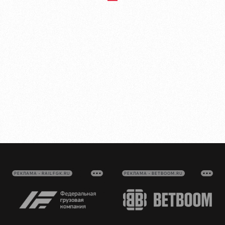
РЕКЛАМА • RAILFGK.RU
РЕКЛАМА • BETBOOM.RU