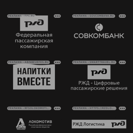
РЕКЛАМА • FPC.RU
РЕКЛАМА • SOVCOMBANK.RU
РЕКЛАМА • ABINBEVEFES.RU
РЕКЛАМА • SMARTTRAVEL.RU
РЕКЛАМА • RFSOLOKOMOTIV.RU
РЕКЛАМА • HTTPS://RZDLOG.RU/