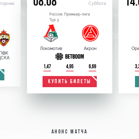
08.08
14.
торник
Суббота
Россия. Премьер-лига
Тур 3
Локомотив
Акрон
Оре
ПФК
ЦСКА
1,47
4,95
6,69
3,
КУПИТЬ БИЛЕТЫ
Анонс матча