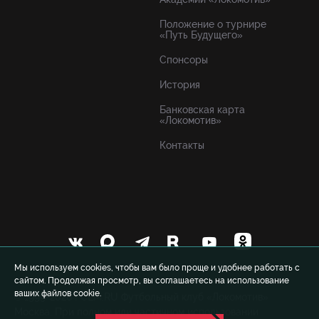
Положение о турнире
«Путь Будущего»
Спонсоры
История
Банковская карта
«Локомотив»
Контакты
Мы используем cookies, чтобы вам было проще и удобнее работать с
сайтом. Продолжая просмотр, вы соглашаетесь на использование
ваших файлов cookie.
© 1999-2026 FCLM.RU Футбольный клуб «Локомотив»
Москва. При полном или частичном использовании