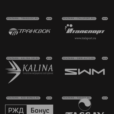
РЕКЛАМА • TRANSVOC.RU
РЕКЛАМА • ITALSPORT.RU/
РЕКЛАМА • KALINA-SM.RU
РЕКЛАМА • SWM-AUTO.RU
РЕКЛАМА • RZD-BONUS.RU
РЕКЛАМА • TASSAY.RU