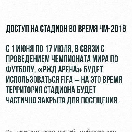
Видео
Туры по
стадиону
Фото
Места для
ДОСТУП НА СТАДИОН ВО ВРЕМЯ ЧМ-2018
МГН
С 1 ИЮНЯ ПО 17 ИЮЛЯ, В СВЯЗИ С
ПРОВЕДЕНИЕМ ЧЕМПИОНАТА МИРА ПО
РЖД
Локо
Информация
ФУТБОЛУ, «РЖД АРЕНА» БУДЕТ
Арена
Старт
для
ИСПОЛЬЗОВАТЬСЯ FIFA – НА ЭТО ВРЕМЯ
болельщиков
Организация
Локо-Лето
ТЕРРИТОРИЯ СТАДИОНА БУДЕТ
мероприятий
Банковская
Академия
карта
ЧАСТИЧНО ЗАКРЫТА ДЛЯ ПОСЕЩЕНИЯ.
Аренда
«Локомотив»
Как
полей
поступить
Заставки
Аренда
Руководство
площадей
Парковка
Это никак не отразится на работе обновлённого