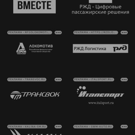
РЕКЛАМА • RFSOLOKOMOTIV.RU
РЕКЛАМА • HTTPS://RZDLOG.RU/
РЕКЛАМА • TRANSVOC.RU
РЕКЛАМА • ITALSPORT.RU/
РЕКЛАМА • KALINA-SM.RU
РЕКЛАМА • SWM-AUTO.RU