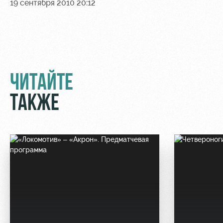
19 сентября 2010 20:12
Контакты
Ледовый
Карта
Академии
дворец
болельщика
Занятия
Программа
спортом
лояльности
ЧИТАЙТЕ
Информация
для
ТАКЖЕ
болельщиков
МГН