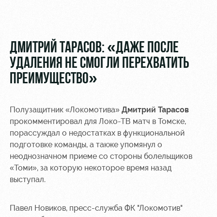
Видео
Туры по
стадиону
Фото
Места для
ДМИТРИЙ ТАРАСОВ: «ДАЖЕ ПОСЛЕ
МГН
УДАЛЕНИЯ НЕ СМОГЛИ ПЕРЕХВАТИТЬ
ПРЕИМУЩЕСТВО»
Полузащитник «Локомотива»
Дмитрий Тарасов
РЖД
Локо
Информация
прокомментировал для Локо-ТВ матч в Томске,
Арена
Старт
для
болельщиков
порассуждал о недостатках в функциональной
Организация
Локо-Лето
подготовке команды, а также упомянул о
мероприятий
Банковская
неоднозначном приеме со стороны болельщиков
Академия
карта
«Томи», за которую некоторое время назад
Аренда
«Локомотив»
выступал.
Как
полей
поступить
Заставки
Аренда
Павел Новиков, пресс-служба ФК "Локомотив"
Руководство
площадей
Парковка