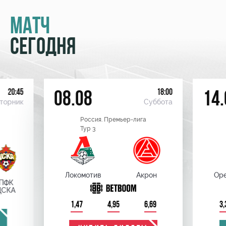
МАТЧ
СЕГОДНЯ
20:45
18:00
08.08
14.
торник
Суббота
Россия. Премьер-лига
Тур 3
Локомотив
Акрон
Оре
ПФК
ЦСКА
1,47
4,95
6,69
3,