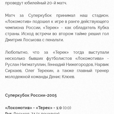
проведут юбилейный 20-й матч.
Контакты
Ледовый
Карта
Академии
дворец
болельщика
Матч за Суперкубок принимал наш стадион.
«Локомотив» подошел к игре в ранге действующего
Занятия
Программа
чемпиона России, «Терек» - как обладатель Кубка
спортом
лояльности
страны. Исход встречи во втором тайме решил гол
Информация
Дмитрия Лоськова с пенальти.
для
болельщиков
Любопытно, что за «Терек» тогда выступали
МГН
несколько бывших футболистов «Локомотива» -
Руслан Нигматуллин, Геннадий Нижегородов, Нарвик
Сирхаев, Олег Терехин, а также главный тренер
молодежной команды Денис Клюев.
Суперкубок России-2005
«Локомотив» - «Терек» - 1:0
(0:0)
Гол:
Лоськов, 74 (с пенальти)