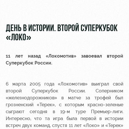
Видео
Туры по
стадиону
Фото
Места для
ДЕНЬ В ИСТОРИИ. ВТОРОЙ СУПЕРКУБОК
МГН
«ЛОКО»
11 лет назад «Локомотив» завоевал второй
Суперкубок России.
РЖД
Локо
Информация
Арена
Старт
для
болельщиков
6 марта 2005 года «Локомотив» выиграл свой
Организация
Локо-Лето
мероприятий
Банковская
второй Суперкубок России. Соперником
Академия
карта
«железнодорожников» в матче за трофей был
Аренда
«Локомотив»
грозненский «Терек», с которым красно-зеленые
Как
полей
сыграют сегодня в 19-м туре Премьер-лиги.
поступить
Заставки
Интересно, что та игра была первой в истории
Аренда
встреч двух команд, спустя 11 лет «Локо» и «Терек»
Руководство
площадей
Парковка