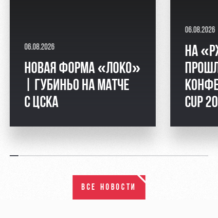
06.08.2026
06.08.2026
НА «Р
НОВАЯ ФОРМА «ЛОКО»
ПРОШЛ
| ГУБИНЬО НА МАТЧЕ
КОНФЕ
С ЦСКА
CUP 2
ВСЕ НОВОСТИ