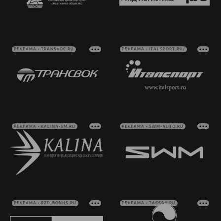
РЕКЛАМА • TRANSVOC.RU
РЕКЛАМА • ITALSPORT.RU/
РЕКЛАМА • KALINA-SM.RU
РЕКЛАМА • SWM-AUTO.RU
РЕКЛАМА • RZD-BONUS.RU
РЕКЛАМА • TASSAY.RU