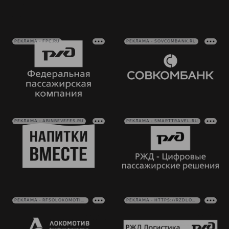
РЕКЛАМА • FPC.RU
РЕКЛАМА • SOVCOMBANK.RU
РЕКЛАМА • ABINBEVEFES.RU
РЕКЛАМА • SMARTTRAVEL.RU
РЕКЛАМА • RFSOLOKOMOTIV.RU
РЕКЛАМА • HTTPS://RZDLOG.RU/