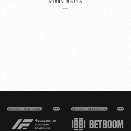
Анонс матча
РЕКЛАМА • RAILFGK.RU
РЕКЛАМА • BETBOOM.RU