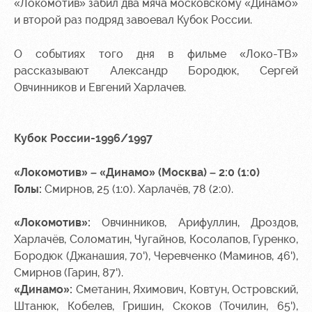
«Локомотив» забил два мяча московскому «Динамо»
и второй раз подряд завоевал Кубок России.
Руководство
Ледовый
Карта
дворец
болельщика
Контакты
О событиях того дня в фильме «Локо-ТВ»
Академии
Занятия
Программа
рассказывают Александр Бородюк, Сергей
спортом
лояльности
Овчинников и Евгений Харлачев.
Информация
для
болельщиков
Кубок России-1996/1997
МГН
«Локомотив» – «Динамо» (Москва) – 2:0 (1:0)
Голы:
Смирнов, 25 (1:0). Харлачёв, 78 (2:0).
«Локомотив»:
Овчинников, Арифуллин, Дроздов,
Харлачёв, Соломатин, Чугайнов, Косолапов, Гуренко,
Бородюк (Джанашия, 70'), Черевченко (Маминов, 46'),
Смирнов (Гарин, 87').
«Динамо»:
Сметанин, Яхимович, Ковтун, Островский,
Штанюк, Кобелев, Гришин, Скоков (Точилин, 65'),