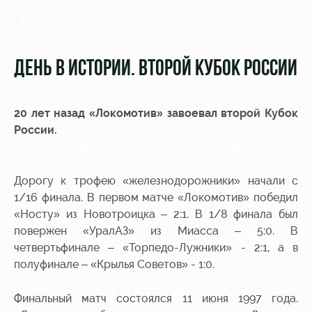
Видео
Туры по
стадиону
Фото
Места для
ДЕНЬ В ИСТОРИИ. ВТОРОЙ КУБОК РОССИИ
МГН
20 лет назад «Локомотив» завоевал второй Кубок
России.
РЖД
Отбор
Информация
Арена
для
Дорогу к трофею «железнодорожники» начали с
Локо
болельщиков
1/16 финала. В первом матче «Локомотив» победил
Организация
Старт
«Носту» из Новотроицка – 2:1. В 1/8 финала был
мероприятий
Банковская
повержен «УралАЗ» из Миасса – 5:0. В
Локо-Лето
карта
Аренда
четвертьфинале – «Торпедо-Лужники» - 2:1, а в
«Локомотив»
Академия
полей
полуфинале – «Крылья Советов» - 1:0.
Заставки
Как
Аренда
Финальный матч состоялся 11 июня 1997 года.
поступить
площадей
Парковка