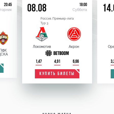
20:45
18:00
08.08
14.
торник
Суббота
Россия. Премьер-лига
Тур 3
Локомотив
Акрон
Оре
ПФК
ЦСКА
1,47
4,91
6,66
3,
КУПИТЬ БИЛЕТЫ