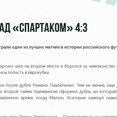
НАД «СПАРТАКОМ» 4:3
грали один из лучших матчей в истории российского фу
партак» шел на втором месте и боролся за чемпионство 
сы попасть в еврокубки.
ча после дубля Романа Павлюченко. Тем не менее, еще
Во второй тайме Одемвингие оформил дубль, на которы
бавленное время, когда Малхаз Асатиани замкнул наве
после игры Роман Павлюченко. – Пропустили из-за невнима