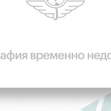
ьщиков
омотив»
ьщиков МГН