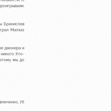
проигрываем.
ды Бранислав
играл Малхаз
ле джокера и
 никого. Кто-
оэтому мы до
Павлюченко, 76