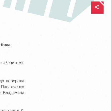
тбола.
с «Зенитом»,
 до перерыва
й Павлюченко
с Владимира
тельности. Я,