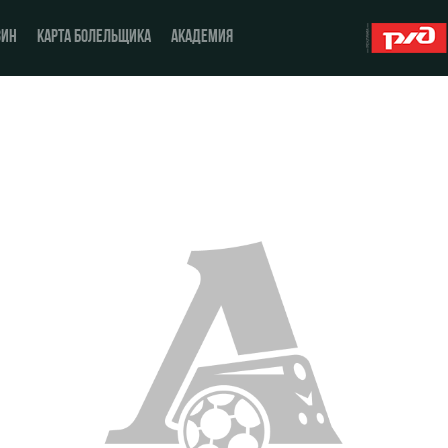
ЗИН
КАРТА БОЛЕЛЬЩИКА
АКАДЕМИЯ
О Клубе
ЖФК «Локомотив»
История
Молодёжка-юноши
Спонсоры
Молодёжка-девушки
Стать партнером
Контакты
Антидопинг