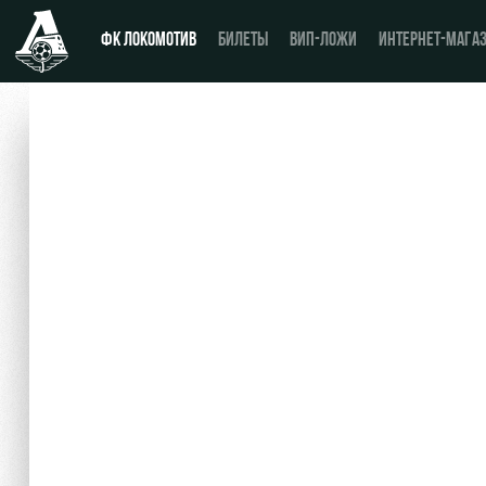
ФК ЛОКОМОТИВ
БИЛЕТЫ
ВИП-ЛОЖИ
ИНТЕРНЕТ-МАГА
Новости
Купить билет
Календарь
ВИП-ЛОЖИ
Турнирная таблица
ВИП-ЗОНЫ
Игроки
СЕМЕЙНЫЙ СЕКТОР
Тренерский штаб
Туры по стадиону
Видео
Места для МГН
Фото