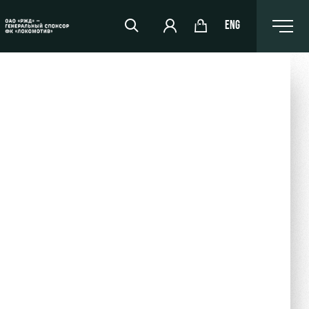
ENG
РЖД Арена
Организация мероприятий
Аренда полей
Аренда площадей
Ледовый дворец
Занятия спортом