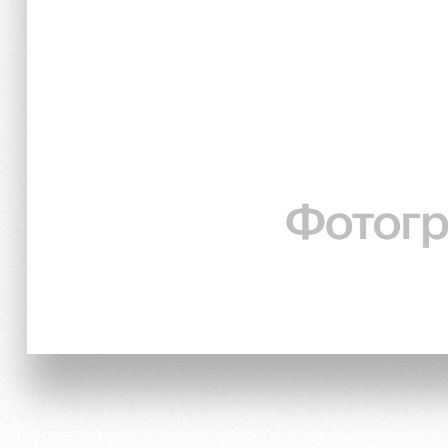
Локо Старт
Информация для болел
Локо-Лето
Банковская карта «Лок
Академия
Заставки
Как поступить
Программа лояльности
Руководство
Карта болельщика
Контакты Академии
Парковка
Информация для болел