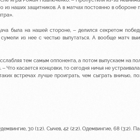
го из наших защитников. А в матчах постоянно в обороне 
втра».
дача была на нашей стороне, – делился секретом побе
 сумели из нее с честью выпутаться. А вообще матч вы
асслабляя тем самым оппонента, а потом выпускаем на по
– Что касается концовки, то сегодня ничья не устраивала
таких встречах лучше проиграть, чем сыграть вничью, п
демвингие, 30 (1:2). Сычев, 42 (2:2). Одемвингие, 68 (3:2). 