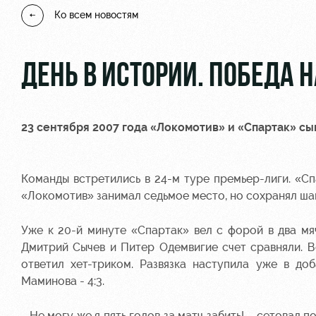
Ко всем новостям
ДЕНЬ В ИСТОРИИ. ПОБЕДА 
23 сентября 2007 года «Локомотив» и «Спартак» сы
Команды встретились в 24-м туре премьер-лиги. «С
«Локомотив» занимал седьмое место, но сохранял шан
Уже к 20-й минуте «Спартак» вел с форой в два мя
Дмитрий Сычев и Питер Одемвигие счет сравняли. 
ответил хет-триком.
Развязка наступила уже в до
Маминова - 4:3.
- Не могу же я пять голов за матч забить! – сетовал 