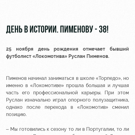
Видео
Места для
МГН
Фото
ДЕНЬ В ИСТОРИИ. ПИМЕНОВУ - 38!
25 ноября день рождения отмечает бывший
РЖД
Локо
Информация
футболист «Локомотива» Руслан Пименов.
Арена
Старт
для
болельщиков
Организация
Локо-Лето
Пименов начинал заниматься в школе «Торпедо», но
мероприятий
Банковская
именно в «Локомотиве» прошла большая и лучшая
Академия
карта
Аренда
«Локомотив»
часть его профессиональной карьеры. При этом
Как
полей
Руслан изначально играл опорного полузащитника,
поступить
Заставки
однако после перехода в «Локомотив» сменил
Аренда
позицию.
Руководство
площадей
Программа
лояльности
– Мы готовились к сезону то ли в Португалии, то ли
Контакты
Ледовый