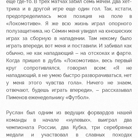
Академии
дворец
Карта
еще где-то. В трех матчах забил семь мячей. Два хет-
болельщика
трика и в другой игре еще один гол. Так, кстати,
Занятия
предопределилась моя позиция на поле в
спортом
Парковка
«Локомотиве». Я же всю жизнь играл опорного
полузащитника, но Сёмин меня увидел на юношеских
Информация
играх за сборную в нападении. Там некому было
для
болельщиков
играть впереди, вот меня и поставили. И забивал как
МГН
обычно, не как нападающий – на отскоках и фарте.
Когда пришел в дубль «Локомотива», весь первый
круг сопротивлялся, говорил всем: «Я не
нападающий, я не умею быстро разворачиваться, нет
у меня этого чувства гола». Ничего не знаем,
отвечают, будешь играть впереди», – рассказывал
Пименов еженедельнику «Футбол».
Руслан был одним из ведущих форвардов нашей
команды в начале «нулевых», выиграл два
чемпионата России, два Кубка, три серебряных
медали и участвовал в славных походах