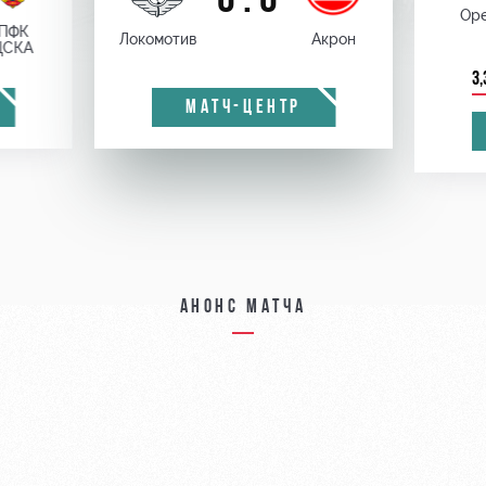
0 : 0
Оре
ПФК
Локомотив
Акрон
ЦСКА
3,
МАТЧ-ЦЕНТР
Анонс матча