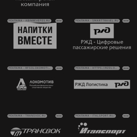
РЕКЛАМА • ABINBEVEFES.RU
РЕКЛАМА • SMARTTRAVEL.RU
РЕКЛАМА • RFSOLOKOMOTIV.RU
РЕКЛАМА • HTTPS://RZDLOG.RU/
РЕКЛАМА • TRANSVOC.RU
РЕКЛАМА • ITALSPORT.RU/