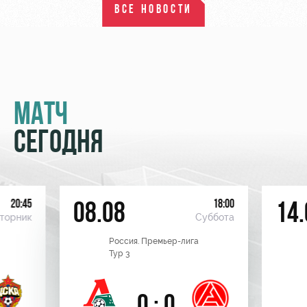
ВСЕ НОВОСТИ
МАТЧ
СЕГОДНЯ
20:45
18:00
08.08
14.
торник
Суббота
Россия. Премьер-лига
Тур 3