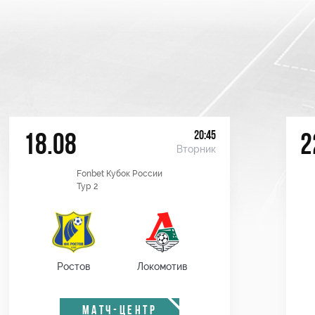
20:45
18.08
2
Вторник
Fonbet Кубок России
Тур 2
Ростов
Локомотив
МАТЧ-ЦЕНТР