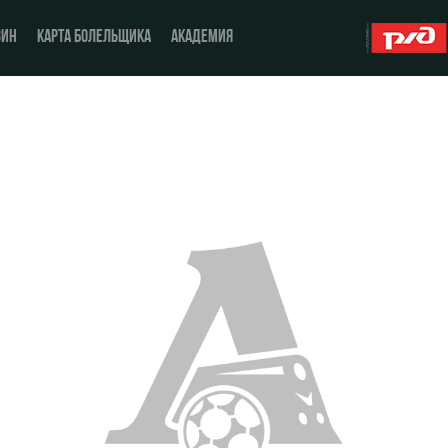
ЗИН
КАРТА БОЛЕЛЬЩИКА
АКАДЕМИЯ
О Клубе
ЖФК «Локомотив»
История
Молодёжка-юноши
Спонсоры
Молодёжка-девушки
Стать партнером
Контакты
Антидопинг