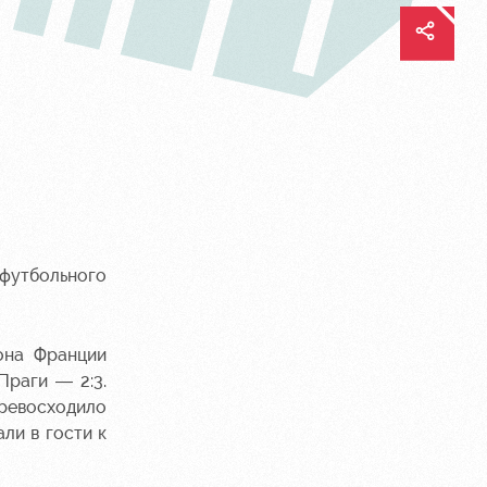
 футбольного
она Франции
Праги — 2:3.
превосходило
ли в гости к