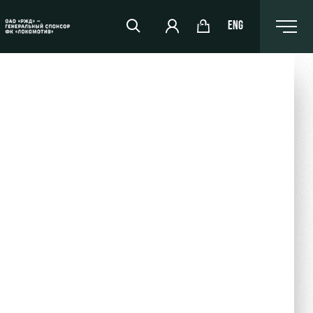
ENG
РЖД Арена
Организация мероприятий
Аренда полей
Аренда площадей
Ледовый дворец
Занятия спортом