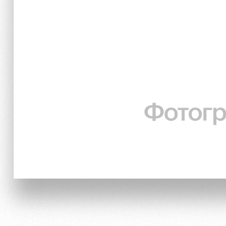
Локо Старт
Информация для болел
Локо-Лето
Банковская карта «Лок
Академия
Заставки
Как поступить
Программа лояльности
Руководство
Карта болельщика
Контакты Академии
Парковка
Информация для болел