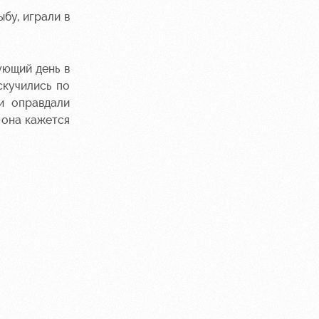
бу, играли в
ующий день в
скучились по
и оправдали
 она кажется