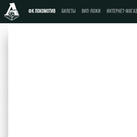
ФК ЛОКОМОТИВ
БИЛЕТЫ
ВИП-ЛОЖИ
ИНТЕРНЕТ-МАГА
Новости
Купить билет
Календарь
ВИП-ЛОЖИ
Турнирная таблица
ВИП-ЗОНЫ
Игроки
СЕМЕЙНЫЙ СЕКТОР
Тренерский штаб
Туры по стадиону
Видео
Места для МГН
Фото