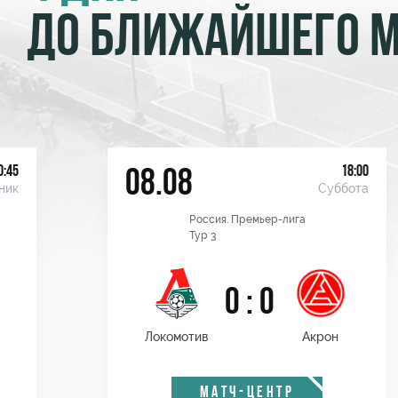
ДО БЛИЖАЙШЕГО 
0:45
18:00
08.08
ник
Суббота
Россия. Премьер-лига
Тур 3
0 : 0
Локомотив
Акрон
МАТЧ-ЦЕНТР