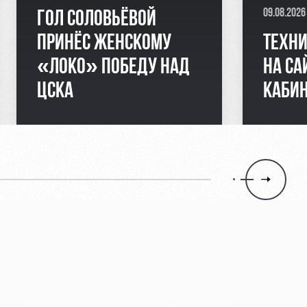
09.08.2026
ГОЛ СОЛОВЬЁВОЙ
ПРИНЁС ЖЕНСКОМУ
ТЕХНИ
«ЛОКО» ПОБЕДУ НАД
НА СА
ЦСКА
КАБИН