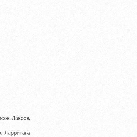
асов, Лавров,
а, Ларринага