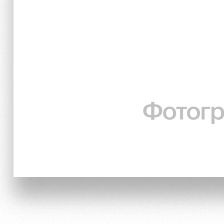
Локо Старт
Информация для болел
Локо-Лето
Банковская карта «Лок
Академия
Заставки
Как поступить
Программа лояльности
Руководство
Карта болельщика
Контакты Академии
Парковка
Информация для болел