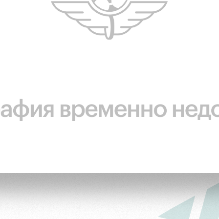
ьщиков
омотив»
ьщиков МГН