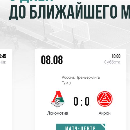
ДО БЛИЖАЙШЕГО 
0:45
18:00
08.08
ник
Суббота
Россия. Премьер-лига
Тур 3
0 : 0
Локомотив
Акрон
МАТЧ-ЦЕНТР