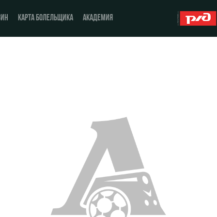
ЗИН
КАРТА БОЛЕЛЬЩИКА
АКАДЕМИЯ
О Клубе
ЖФК «Локомотив»
История
Молодёжка-юноши
Спонсоры
Молодёжка-девушки
Стать партнером
Контакты
Антидопинг