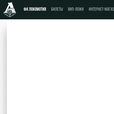
ФК ЛОКОМОТИВ
БИЛЕТЫ
ВИП-ЛОЖИ
ИНТЕРНЕТ-МАГА
Новости
Купить билет
Календарь
ВИП-ЛОЖИ
Турнирная таблица
ВИП-ЗОНЫ
Игроки
СЕМЕЙНЫЙ СЕКТОР
Тренерский штаб
Туры по стадиону
Видео
Места для МГН
Фото