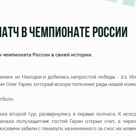
МАТЧ В ЧЕМПИОНАТЕ РОССИИ
ч чемпионата России в своей истории.
н» из Находки и добились непростой победы - 2:1. Ин
ил Олег Гарин, который вскоре пополнил ряды нашей кома
тбол».
ала второй тур, развернулись в первые полчаса. К исхо
ачала полузащитник гостей Гарин открыл счет, а чере
сквичи забили с пенальти, назначенного за снос их нович