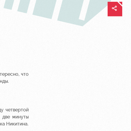
тересно, что
нды.
ду четвертой
з две минуты
ка Никитина.