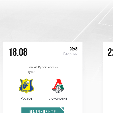
20:45
18.08
2
Вторник
Fonbet Кубок России
Тур 2
Ростов
Локомотив
МАТЧ-ЦЕНТР