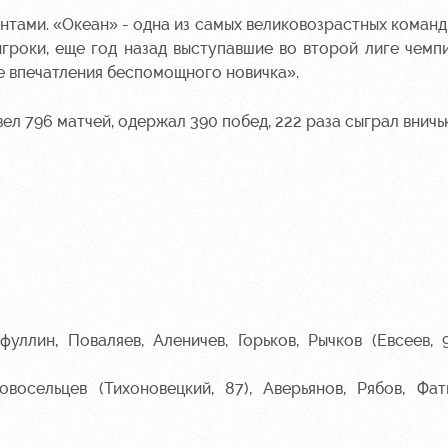
нтами. «Океан» - одна из самых великовозрастных команд
 игроки, еще год назад выступавшие во второй лиге чемп
е впечатления беспомощного новичка».
ел 796 матчей, одержал 390 побед, 222 раза сыграл вничь
ллин, Поваляев, Аленичев, Горьков, Рычков (Евсеев, 9
восельцев (Тихоновецкий, 87), Аверьянов, Рябов, Фа