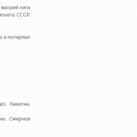
 высшей лиги
ионата СССР,
ю и потерпел
0), Никитин,
тин, Смирнов