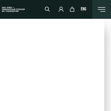
ENG
РЖД Арена
Организация мероприятий
Аренда полей
Аренда площадей
Ледовый дворец
Занятия спортом