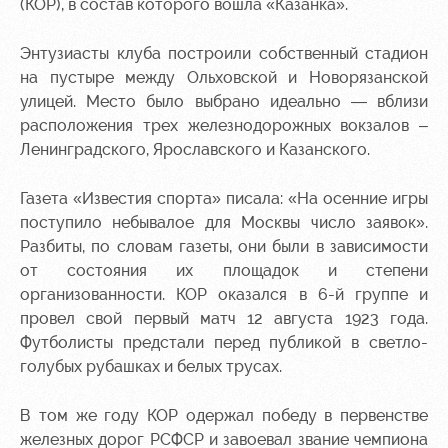
(КОР), в состав которого вошла «Казанка».
Контакты
Ледовый
Карта
Академии
дворец
болельщика
Энтузиасты клуба построили собственный стадион
на пустыре между Ольховской и Новорязанской
Занятия
Программа
улицей. Место было выбрано идеально — вблизи
спортом
лояльности
расположения трех железнодорожных вокзалов –
Ленинградского, Ярославского и Казанского.
Информация
для
болельщиков
Газета «Известия спорта» писала: «На осенние игры
МГН
поступило небывалое для Москвы число заявок».
Разбиты, по словам газеты, они были в зависимости
от состояния их площадок и степени
организованности. КОР оказался в 6-й группе и
провел свой первый матч 12 августа 1923 года.
Футболисты предстали перед публикой в светло-
голубых рубашках и белых трусах.
В том же году КОР одержал победу в первенстве
железных дорог РСФСР и завоевал звание чемпиона