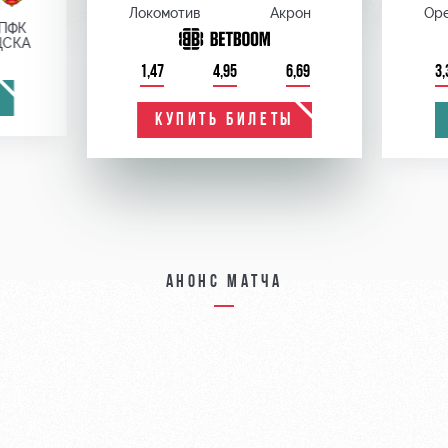
Локомотив
Акрон
Оре
ПФК
ЦСКА
1,47
4,95
6,69
3,
КУПИТЬ БИЛЕТЫ
Анонс матча