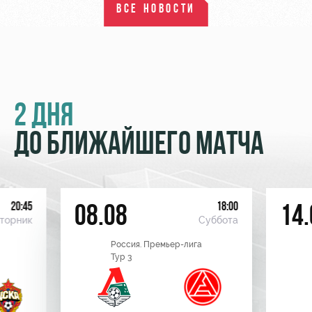
ВСЕ НОВОСТИ
2 ДНЯ
ДО БЛИЖАЙШЕГО МАТЧА
20:45
18:00
08.08
14.
торник
Суббота
Россия. Премьер-лига
Тур 3