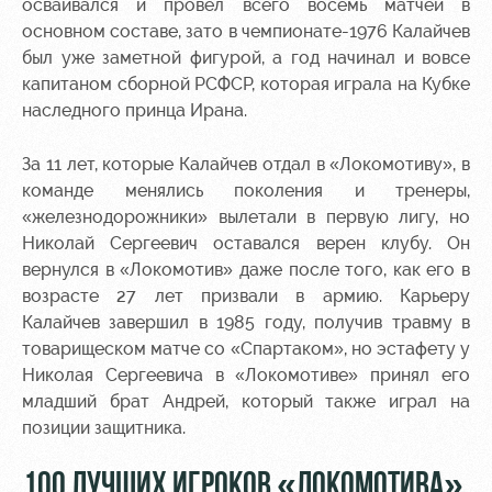
осваивался и провел всего восемь матчей в
основном составе, зато в чемпионате-1976 Калайчев
Руководство
Ледовый
Карта
дворец
болельщика
был уже заметной фигурой, а год начинал и вовсе
Контакты
капитаном сборной РСФСР, которая играла на Кубке
Академии
Занятия
Программа
наследного принца Ирана.
спортом
лояльности
За 11 лет, которые Калайчев отдал в «Локомотиву», в
Информация
команде менялись поколения и тренеры,
для
болельщиков
«железнодорожники» вылетали в первую лигу, но
МГН
Николай Сергеевич оставался верен клубу. Он
вернулся в «Локомотив» даже после того, как его в
возрасте 27 лет призвали в армию. Карьеру
Калайчев завершил в 1985 году, получив травму в
товарищеском матче со «Спартаком», но эстафету у
Николая Сергеевича в «Локомотиве» принял его
младший брат Андрей, который также играл на
позиции защитника.
100 ЛУЧШИХ ИГРОКОВ «ЛОКОМОТИВА».