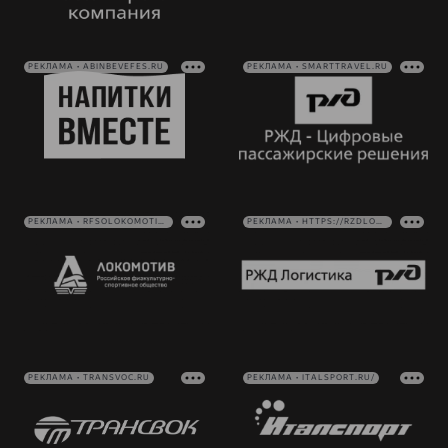
РЕКЛАМА • ABINBEVEFES.RU
РЕКЛАМА • SMARTTRAVEL.RU
РЕКЛАМА • RFSOLOKOMOTIV.RU
РЕКЛАМА • HTTPS://RZDLOG.RU/
РЕКЛАМА • TRANSVOC.RU
РЕКЛАМА • ITALSPORT.RU/