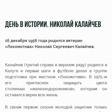
Видео
Туры по
стадиону
Фото
Места для
ДЕНЬ В ИСТОРИИ. НИКОЛАЙ КАЛАЙЧЕВ
МГН
16 декабря 1956 года родился ветеран
«Локомотива» Николай Сергеевич Калайчев.
РЖД
Отбор
Информация
Арена
для
Калайчев (третий справа в верхнем ряду) родился в
Локо
болельщиков
Калуге и первые шаги в футболе делал в группе
Организация
Старт
подготовки при местном «Локомотиве». В 1975-м
мероприятий
Банковская
его пригласили защищать цвета
Локо-Лето
карта
Аренда
столичных «железнодорожников», которым он
«Локомотив»
Академия
полей
оставался верен всю жизнь.
Заставки
Как
Аренда
В своем первом сезоне молодой защитник только
поступить
площадей
Парковка