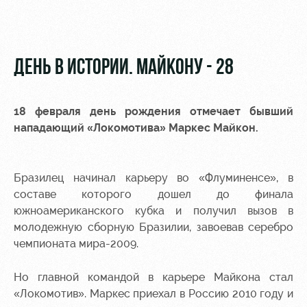
Видео
Места для
МГН
Фото
ДЕНЬ В ИСТОРИИ. МАЙКОНУ - 28
18 февраля день рождения отмечает бывший
РЖД
Локо
Информация
нападающий «Локомотива»
Маркес Майкон
.
Арена
Старт
для
болельщиков
Организация
Локо-Лето
Бразилец начинал карьеру во «Флуминенсе», в
мероприятий
Банковская
составе которого дошел до финала
Академия
карта
Аренда
«Локомотив»
южноамериканского кубка и получил вызов в
Как
полей
молодежную сборную Бразилии, завоевав серебро
поступить
Заставки
чемпионата мира-2009.
Аренда
Руководство
площадей
Программа
Но главной командой в карьере Майкона стал
лояльности
«Локомотив». Маркес приехал в Россию 2010 году и
Контакты
Ледовый