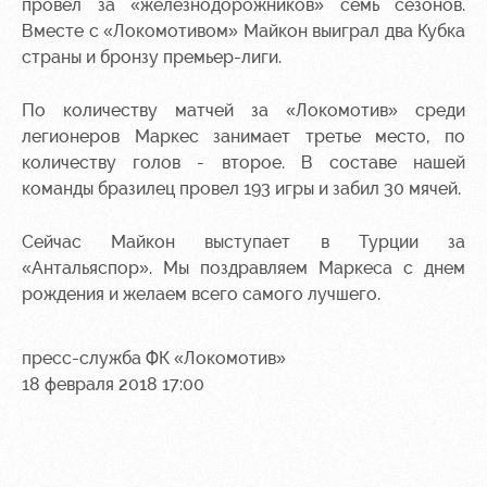
Академии
дворец
Карта
провел за «железнодорожников» семь сезонов.
болельщика
Вместе с «Локомотивом» Майкон выиграл два Кубка
Занятия
страны и бронзу премьер-лиги.
спортом
Парковка
По количеству матчей за «Локомотив» среди
Информация
легионеров Маркес занимает третье место, по
для
болельщиков
количеству голов - второе. В составе нашей
МГН
команды бразилец провел 193 игры и забил 30 мячей.
Сейчас Майкон выступает в Турции за
«Антальяспор». Мы поздравляем Маркеса с днем
рождения и желаем всего самого лучшего.
пресс-служба ФК «Локомотив»
18 февраля 2018 17:00