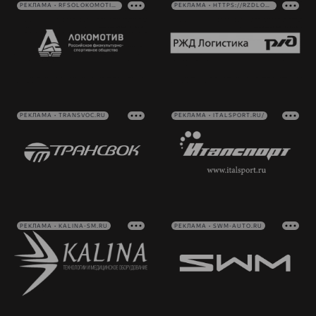
РЕКЛАМА • RFSOLOKOMOTIV.RU
РЕКЛАМА • HTTPS://RZDLOG.RU/
РЕКЛАМА • TRANSVOC.RU
РЕКЛАМА • ITALSPORT.RU/
РЕКЛАМА • KALINA-SM.RU
РЕКЛАМА • SWM-AUTO.RU