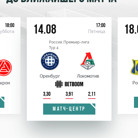
18:00
17:00
14.08
18.
уббота
Пятница
Россия. Премьер-лига
Тур 4
Оренбург
Локомотив
крон
Ро
3,30
3,91
2,11
МАТЧ-ЦЕНТР