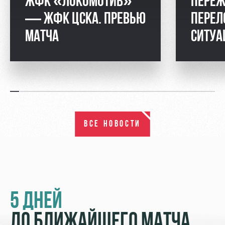
ЖФК «ЛОКОМОТИВ»
ПЕРЕЖ
— ЖФК ЦСКА. ПРЕВЬЮ
ПЕРЕЛ
МАТЧА
СИТУ
ВСЕ НОВОСТИ
5 ДНЕЙ
ДО БЛИЖАЙШЕГО МАТЧА