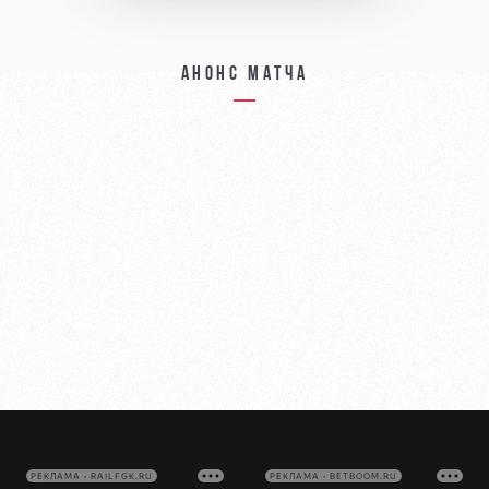
Анонс матча
РЕКЛАМА • RAILFGK.RU
РЕКЛАМА • BETBOOM.RU