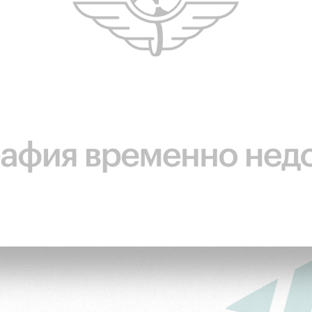
ьщиков
омотив»
ьщиков МГН