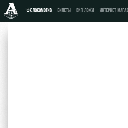
ФК ЛОКОМОТИВ
БИЛЕТЫ
ВИП-ЛОЖИ
ИНТЕРНЕТ-МАГА
Новости
Купить билет
Календарь
ВИП-ЛОЖИ
Турнирная таблица
ВИП-ЗОНЫ
Игроки
СЕМЕЙНЫЙ СЕКТОР
Тренерский штаб
Туры по стадиону
Видео
Места для МГН
Фото