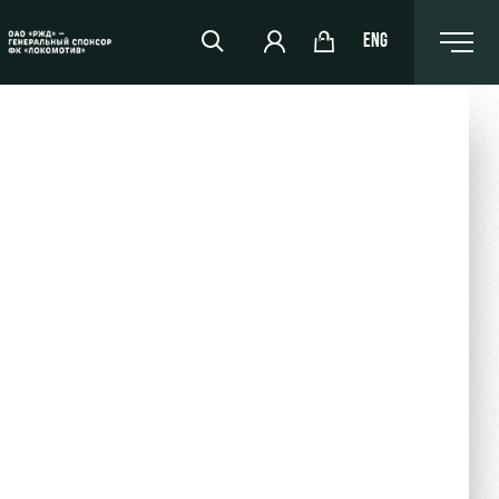
ENG
РЖД Арена
Организация мероприятий
Аренда полей
Аренда площадей
Ледовый дворец
Занятия спортом