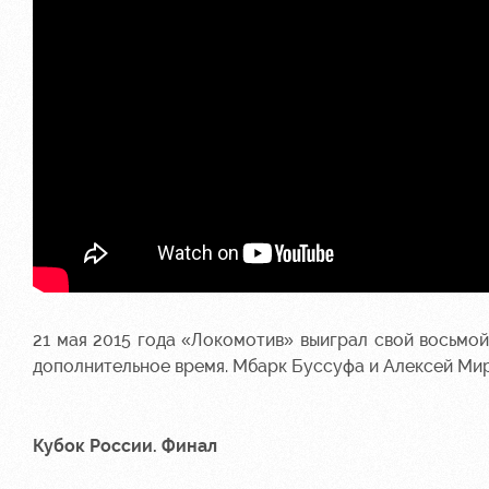
21 мая 2015 года «Локомотив» выиграл свой восьмо
дополнительное время. Мбарк Буссуфа и Алексей Ми
Кубок России. Финал