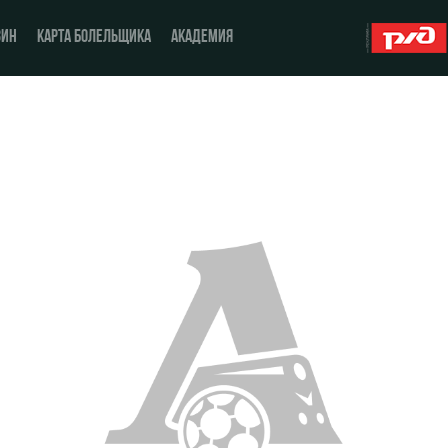
ЗИН
КАРТА БОЛЕЛЬЩИКА
АКАДЕМИЯ
О Клубе
ЖФК «Локомотив»
История
Молодёжка-юноши
Спонсоры
Молодёжка-девушки
Стать партнером
Контакты
Антидопинг