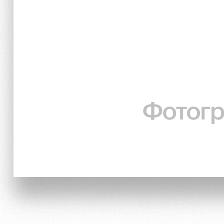
Локо Старт
Информация для болел
Локо-Лето
Банковская карта «Лок
Академия
Заставки
Как поступить
Программа лояльности
Руководство
Карта болельщика
Контакты Академии
Парковка
Информация для болел