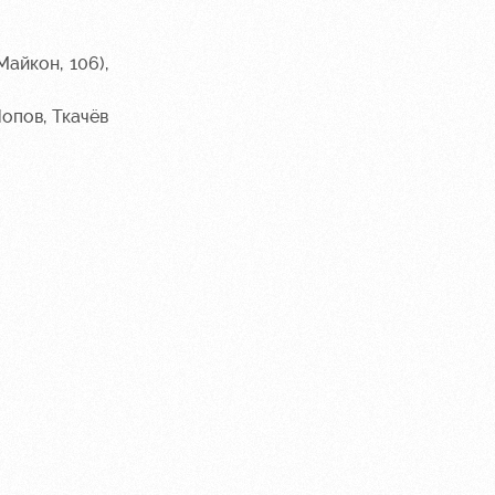
айкон, 106),
Попов, Ткачёв