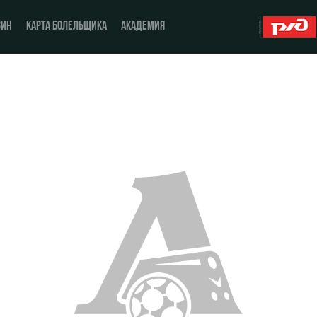
ЗИН
КАРТА БОЛЕЛЬЩИКА
АКАДЕМИЯ
О Клубе
ЖФК «Локомотив»
История
Молодёжка-юноши
Спонсоры
Молодёжка-девушки
Стать партнером
Контакты
Антидопинг