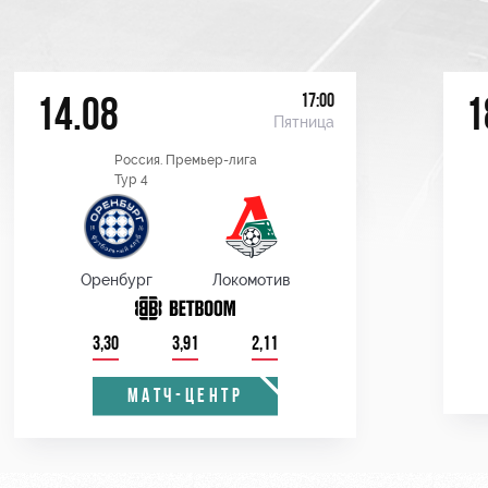
17:00
14.08
1
Пятница
Россия. Премьер-лига
Тур 4
Оренбург
Локомотив
3,30
3,91
2,11
МАТЧ-ЦЕНТР