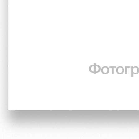
Отбор
Информация для болел
Локо Старт
Банковская карта «Лок
Локо-Лето
Заставки
Академия
Парковка
Как поступить
Карта болельщика
Руководство
Программа лояльности
Контакты Академии
Информация для болел