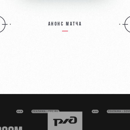
Анонс матча
РЕКЛАМА • FPC.RU
РЕКЛАМА • SO