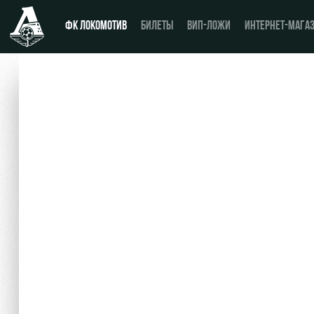
ФК ЛОКОМОТИВ
БИЛЕТЫ
ВИП-ЛОЖИ
ИНТЕРНЕТ-МАГА
Новости
День матча
Календарь
Купить билет
Турнирная таблица
ВИП-ЛОЖИ
Игроки
ВИП-ЗОНЫ
Тренерский штаб
СЕМЕЙНЫЙ СЕКТОР
Видео
Туры по стадиону
Фото
Места для МГН