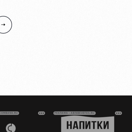
VCOMBANK.RU
РЕКЛАМА • ABINBEVEFES.RU