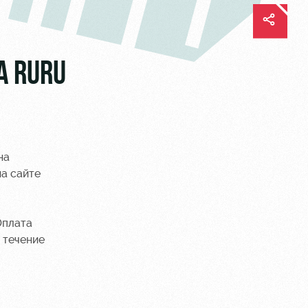
А RURU
на
на сайте
Оплата
 течение