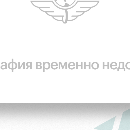
ьщиков
омотив»
ьщиков МГН