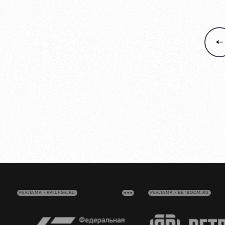
РЕКЛАМА • RAILFGK.RU
РЕКЛАМА • BETBOOM.RU