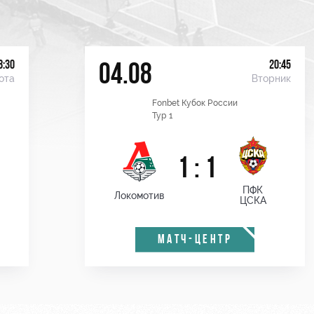
8:30
20:45
04.08
ота
Вторник
Fonbet Кубок России
Тур 1
1 : 1
ПФК
Локомотив
ЦСКА
МАТЧ-ЦЕНТР