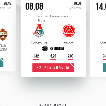
20:45
18:00
08.08
14.
торник
Суббота
Россия. Премьер-лига
Тур 3
Локомотив
Акрон
Оре
ПФК
ЦСКА
1,42
5,29
7,08
3,
КУПИТЬ БИЛЕТЫ