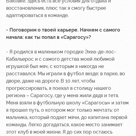
Баковке. Здесь есть все условия для отдыха и
восстановления, плюс так я смогу быстрее
адаптироваться в команде.
- Поговорим о твоей карьере. Начнем с самого
начала: как ты попал в «Сарагосу»?
- Я родился в маленьком городке Эхеа-де-лос-
Кабальерос и с самого детства моей любимой
игрушкой был мяч, с которым я никогда не
расставался. Мы играли в футбол везде: в парке, во
дворе, даже на дороге. В 10 лет, чтобы
прогрессировать, я поехал в столицу нашего
региона – Сарагосу, где у меня жили дядя и тетя.
Меня взяли в футбольную школу «Сарагосы» и затем
я прошел путь, о котором мог только мечтать: от
мальчика, который подает мячи, до капитана первой
команды. Легко догадаться, какое место занимает
этот клуб в моей жизни. Я до сих пор остаюсь