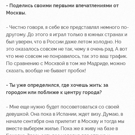
- Поделись своими первыми впечатлениями от
Контакты
Ледовый
Карта
Москвы.
Академии
дворец
болельщика
- Честно говоря, я себе все представлял немного по-
Занятия
Программа
спортом
лояльности
другому. До этого я играл только в южных странах и
был уверен, что в России даже летом холодно. Но
Информация
это оказалось совсем не так, чему я очень рад. А вот
для
что мне совсем не понравилось, так это ваш трафик.
болельщиков
По сравнению с Москвой в том же Мадриде, можно
МГН
сказать, вообще не бывает пробок!
- Ты уже определился, где хочешь жить: за
городом или поближе к центру города?
- Мне еще нужно будет посоветоваться со своей
девушкой. Она пока в Испании, ждет визу. Думаю, в
начале сентября она прилетит в Москву и тогда мы
вместе выберем жилье. Пока же я живу на базе в