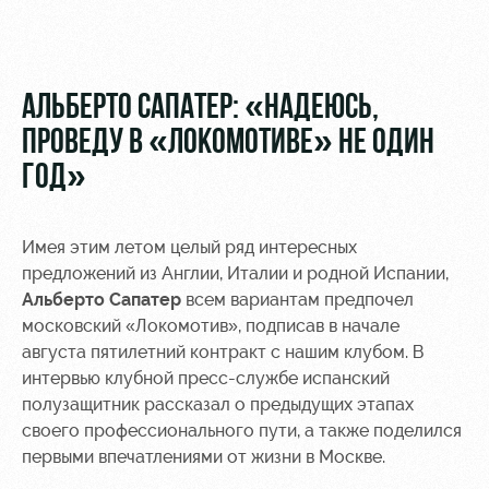
Видео
Туры по
стадиону
Фото
Места для
АЛЬБЕРТО САПАТЕР: «НАДЕЮСЬ,
МГН
ПРОВЕДУ В «ЛОКОМОТИВЕ» НЕ ОДИН
ГОД»
Имея этим летом целый ряд интересных
РЖД
Локо
Информация
предложений из Англии, Италии и родной Испании,
Арена
Старт
для
болельщиков
Альберто Сапатер
всем вариантам предпочел
Организация
Локо-Лето
московский «Локомотив», подписав в начале
мероприятий
Банковская
августа пятилетний контракт с нашим клубом. В
Академия
карта
интервью клубной пресс-службе испанский
Аренда
«Локомотив»
полузащитник рассказал о предыдущих этапах
Как
полей
своего профессионального пути, а также поделился
поступить
Заставки
Аренда
первыми впечатлениями от жизни в Москве.
Руководство
площадей
Парковка