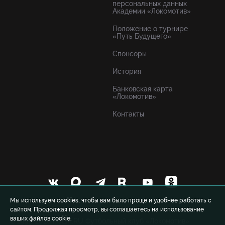
персональных данных
Академии «Локомотив»
Положение о турнире
«Путь Будущего»
Спонсоры
История
Банковская карта
«Локомотив»
Контакты
Мы используем cookies, чтобы вам было проще и удобнее работать с
сайтом. Продолжая просмотр, вы соглашаетесь на использование
ваших файлов cookie.
© 1999-2026 FCLM.RU Футбольный клуб «Локомотив»