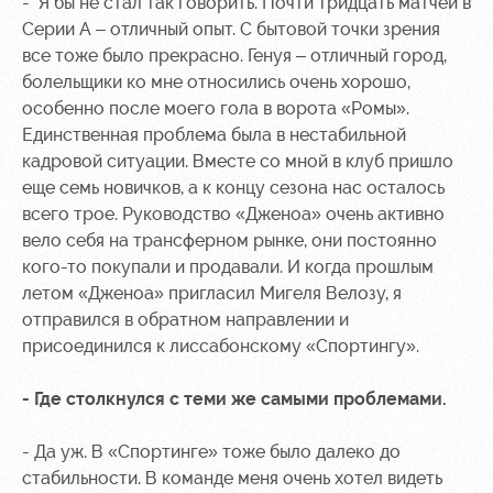
- Я бы не стал так говорить. Почти тридцать матчей в
Серии А – отличный опыт. С бытовой точки зрения
все тоже было прекрасно. Генуя – отличный город,
болельщики ко мне относились очень хорошо,
особенно после моего гола в ворота «Ромы».
Единственная проблема была в нестабильной
кадровой ситуации. Вместе со мной в клуб пришло
еще семь новичков, а к концу сезона нас осталось
всего трое. Руководство «Дженоа» очень активно
вело себя на трансферном рынке, они постоянно
кого-то покупали и продавали. И когда прошлым
летом «Дженоа» пригласил Мигеля Велозу, я
отправился в обратном направлении и
присоединился к лиссабонскому «Спортингу».
- Где столкнулся с теми же самыми проблемами.
- Да уж. В «Спортинге» тоже было далеко до
стабильности. В команде меня очень хотел видеть