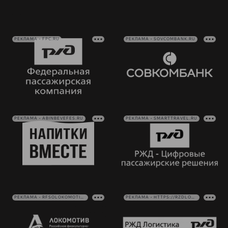
РЕКЛАМА • FPC.RU
РЕКЛАМА • SOVCOMBANK.RU
РЕКЛАМА • ABINBEVEFES.RU
РЕКЛАМА • SMARTTRAVEL.RU
РЕКЛАМА • RFSOLOKOMOTIV.RU
РЕКЛАМА • HTTPS://RZDLOG.RU/