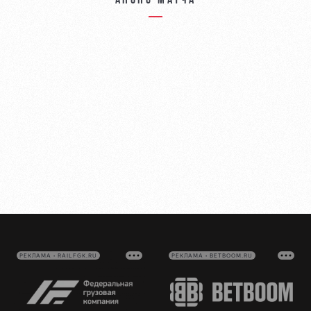
Анонс матча
РЕКЛАМА • RAILFGK.RU
РЕКЛАМА • BETBOOM.RU