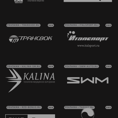
РЕКЛАМА • TRANSVOC.RU
РЕКЛАМА • ITALSPORT.RU/
РЕКЛАМА • KALINA-SM.RU
РЕКЛАМА • SWM-AUTO.RU
РЕКЛАМА • RZD-BONUS.RU
РЕКЛАМА • TASSAY.RU