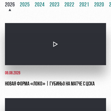
2026
2025
2024
2023
2022
2021
2020
Контакты
Ледовый
Карта
Академии
дворец
болельщика
Занятия
Программа
спортом
лояльности
Информация
для
болельщиков
МГН
06.08.2026
НОВАЯ ФОРМА «ЛОКО» | ГУБИНЬО НА МАТЧЕ С ЦСКА