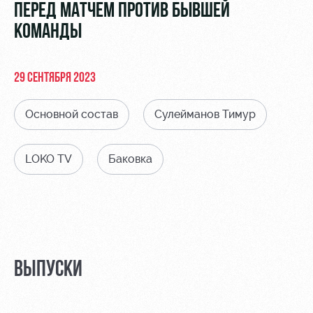
Видео
ПЕРЕД МАТЧЕМ ПРОТИВ БЫВШЕЙ
Туры по
стадиону
КОМАНДЫ
Фото
Места для
МГН
29 СЕНТЯБРЯ 2023
Основной состав
Сулейманов Тимур
LOKO TV
Баковка
РЖД
Локо
Информация
Арена
Старт
для
болельщиков
Организация
Локо-Лето
мероприятий
Банковская
Академия
карта
Аренда
«Локомотив»
Как
полей
ВЫПУСКИ
поступить
Заставки
Аренда
Руководство
площадей
Парковка