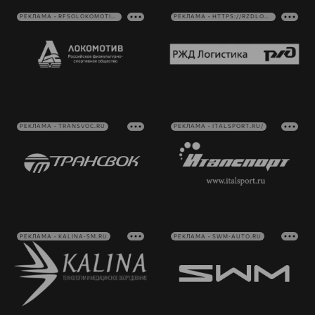
РЕКЛАМА • RFSOLOKOMOTIV.RU
РЕКЛАМА • HTTPS://RZDLOG.RU/
РЕКЛАМА • TRANSVOC.RU
РЕКЛАМА • ITALSPORT.RU/
РЕКЛАМА • KALINA-SM.RU
РЕКЛАМА • SWM-AUTO.RU