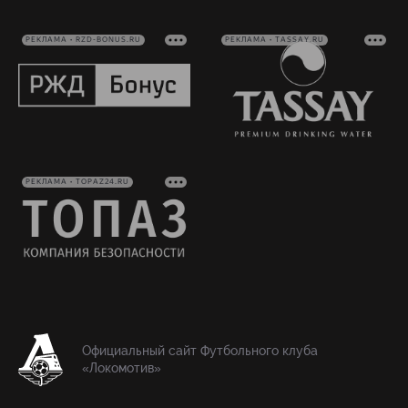
РЕКЛАМА • RZD-BONUS.RU
РЕКЛАМА • TASSAY.RU
РЕКЛАМА • TOPAZ24.RU
Официальный сайт Футбольного клуба
«Локомотив»