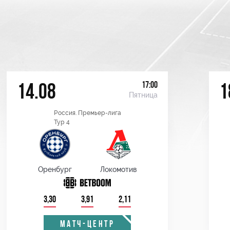
17:00
14.08
1
Пятница
Россия. Премьер-лига
Тур 4
Оренбург
Локомотив
3,30
3,91
2,11
МАТЧ-ЦЕНТР