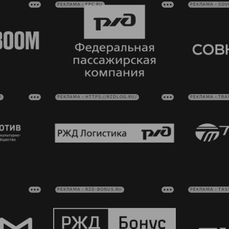
РЕКЛАМА • FPC.RU
РЕКЛАМА • SO
U
РЕКЛАМА • HTTPS://RZDLOG.RU/
РЕКЛАМА • TRA
РЕКЛАМА • RZD-BONUS.RU
РЕКЛАМА • TAS