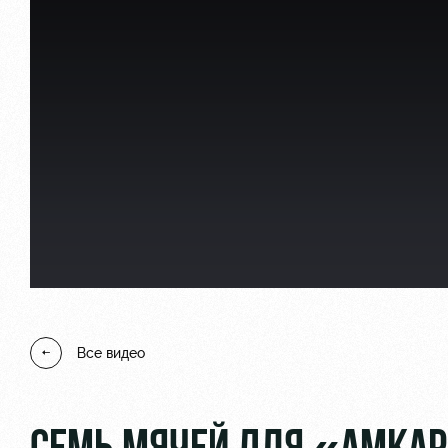
Локо Старт
Информация для болел
Локо-Лето
Банковская карта «Лок
Академия
Заставки
Как поступить
Парковка
Руководство
Карта болельщика
Контакты Академии
Программа лояльности
Все видео
Информация для болел