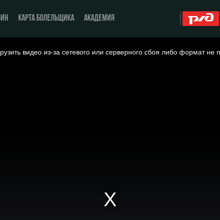
ЗИН
КАРТА БОЛЕЛЬЩИКА
АКАДЕМИЯ
рузить видео из-за сетевого или серверного сбоя либо формат не 
О Клубе
ЖФК «Локомотив»
История
Молодёжка-юноши
Спонсоры
Молодёжка-девушки
Стать партнером
Контакты
Антидопинг