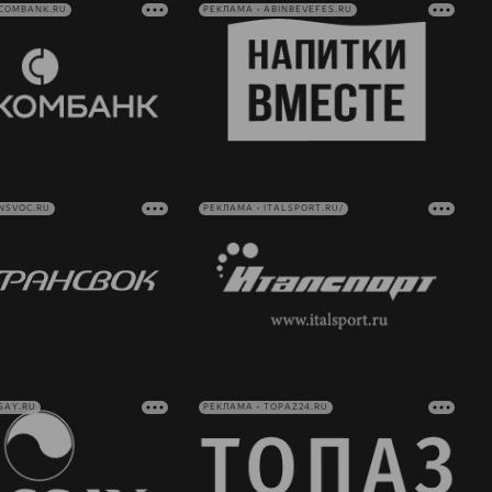
VCOMBANK.RU
РЕКЛАМА • ABINBEVEFES.RU
NSVOC.RU
РЕКЛАМА • ITALSPORT.RU/
SAY.RU
РЕКЛАМА • TOPAZ24.RU