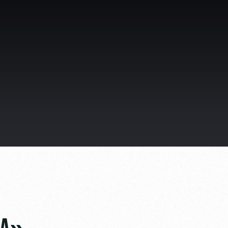
ьщиков
омотив»
ьщиков МГН