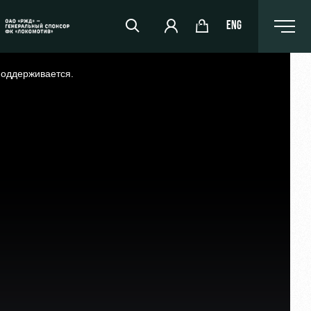
ENG
поддерживается.
РЖД Арена
Организация мероприятий
Аренда полей
Аренда площадей
Ледовый дворец
Занятия спортом