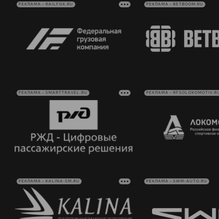
РЕКЛАМА • RAILFGK.RU
РЕКЛАМА • BETBOOM.RU
РЕКЛАМА • SMARTTRAVEL.RU
РЕКЛАМА • RFSOLOKOMOTIV.R
РЕКЛАМА • KALINA-SM.RU
РЕКЛАМА • SWM-AUTO.RU