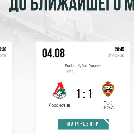
ДО БЛИЖАЙШЕГО 
8:30
20:45
04.08
ота
Вторник
Fonbet Кубок России
Тур 1
1 : 1
ПФК
Локомотив
ЦСКА
МАТЧ-ЦЕНТР