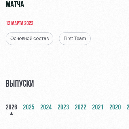
Видео
МАТЧА
Туры по
стадиону
Фото
Места для
12 МАРТА 2022
МГН
Основной состав
First Team
РЖД
Отбор
Информация
Арена
для
Локо
болельщиков
ВЫПУСКИ
Организация
Старт
мероприятий
Банковская
Локо-Лето
карта
Аренда
«Локомотив»
2026
2025
2024
2023
2022
2021
2020
Академия
полей
Заставки
Как
Аренда
поступить
площадей
Парковка