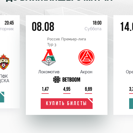
20:45
18:00
08.08
14.
торник
Суббота
Россия. Премьер-лига
Тур 3
Локомотив
Акрон
Оре
ПФК
ЦСКА
1,47
4,95
6,69
3,
КУПИТЬ БИЛЕТЫ