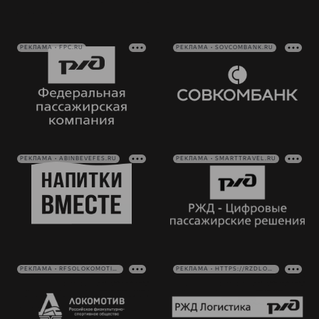
РЕКЛАМА • FPC.RU
РЕКЛАМА • SOVCOMBANK.RU
РЕКЛАМА • ABINBEVEFES.RU
РЕКЛАМА • SMARTTRAVEL.RU
РЕКЛАМА • RFSOLOKOMOTIV.RU
РЕКЛАМА • HTTPS://RZDLOG.RU/