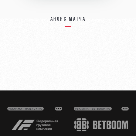
Анонс матча
РЕКЛАМА • RAILFGK.RU
РЕКЛАМА • BETBOOM.RU