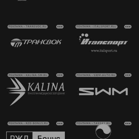
РЕКЛАМА • TRANSVOC.RU
РЕКЛАМА • ITALSPORT.RU/
РЕКЛАМА • KALINA-SM.RU
РЕКЛАМА • SWM-AUTO.RU
РЕКЛАМА • RZD-BONUS.RU
РЕКЛАМА • TASSAY.RU