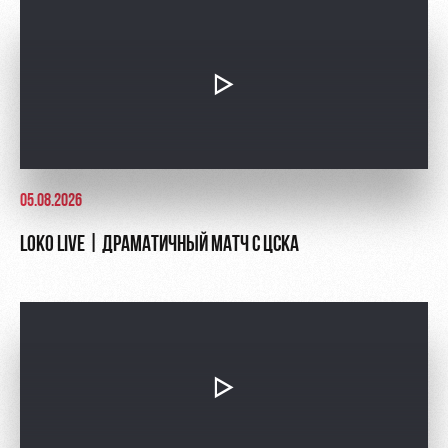
Руководство
Ледовый
Карта
дворец
болельщика
Контакты
Академии
Занятия
Программа
спортом
лояльности
Информация
для
болельщиков
05.08.2026
МГН
LOKO LIVE | ДРАМАТИЧНЫЙ МАТЧ С ЦСКА