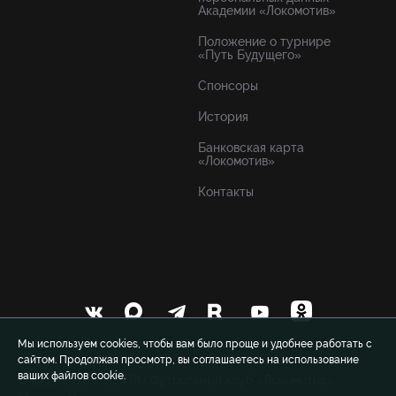
Академии «Локомотив»
Положение о турнире
«Путь Будущего»
Спонсоры
История
Банковская карта
«Локомотив»
Контакты
Мы используем cookies, чтобы вам было проще и удобнее работать с
сайтом. Продолжая просмотр, вы соглашаетесь на использование
ваших файлов cookie.
© 1999-2026 FCLM.RU Футбольный клуб «Локомотив»