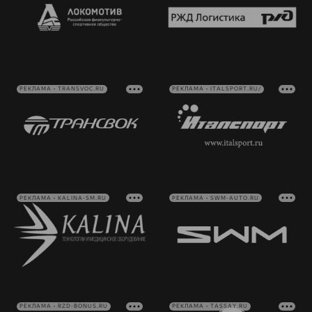
РЕКЛАМА • TRANSVOC.RU
РЕКЛАМА • ITALSPORT.RU/
РЕКЛАМА • KALINA-SM.RU
РЕКЛАМА • SWM-AUTO.RU
РЕКЛАМА • RZD-BONUS.RU
РЕКЛАМА • TASSAY.RU