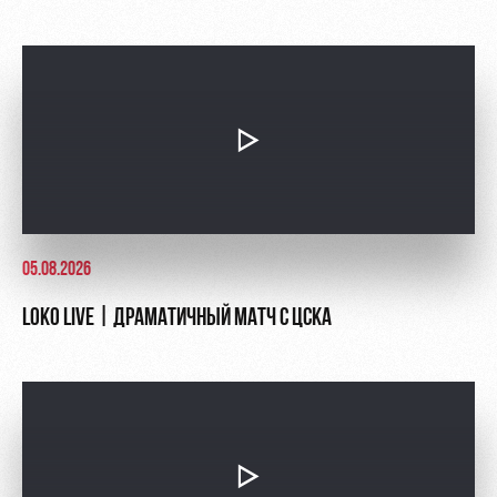
Руководство
Ледовый
Карта
дворец
болельщика
Контакты
Академии
Занятия
Программа
спортом
лояльности
Информация
для
болельщиков
МГН
05.08.2026
LOKO LIVE | ДРАМАТИЧНЫЙ МАТЧ С ЦСКА