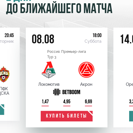
ДО БЛИЖАЙШЕГО МАТЧА
20:45
18:00
08.08
14.
торник
Суббота
Россия. Премьер-лига
Тур 3
Локомотив
Акрон
Оре
ПФК
ЦСКА
1,47
4,95
6,69
3,
КУПИТЬ БИЛЕТЫ