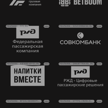
РЕКЛАМА • FPC.RU
РЕКЛАМА • SOVCOMBANK.RU
РЕКЛАМА • ABINBEVEFES.RU
РЕКЛАМА • SMARTTRAVEL.RU
РЕКЛАМА • RFSOLOKOMOTIV.RU
РЕКЛАМА • HTTPS://RZDLOG.RU/