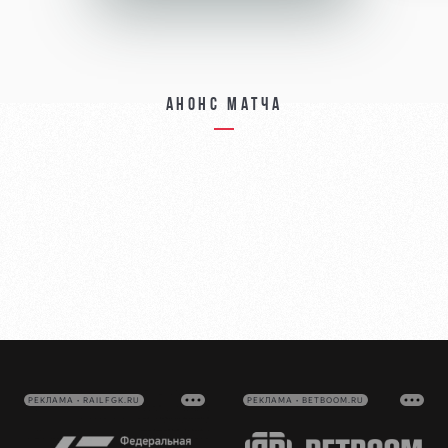
Анонс матча
РЕКЛАМА • RAILFGK.RU
РЕКЛАМА • BETBOOM.RU