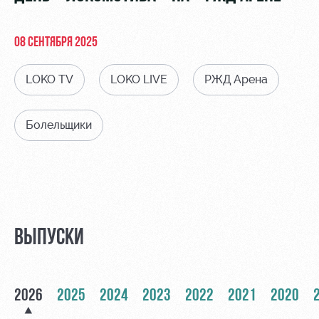
Видео
Туры по
стадиону
Фото
08 СЕНТЯБРЯ 2025
Места для
МГН
LOKO TV
LOKO LIVE
РЖД Арена
Болельщики
РЖД
Отбор
Информация
Арена
для
Локо
болельщиков
Организация
Старт
мероприятий
Банковская
ВЫПУСКИ
Локо-Лето
карта
Аренда
«Локомотив»
Академия
полей
Заставки
2026
2025
2024
2023
2022
2021
2020
Как
Аренда
поступить
площадей
Парковка