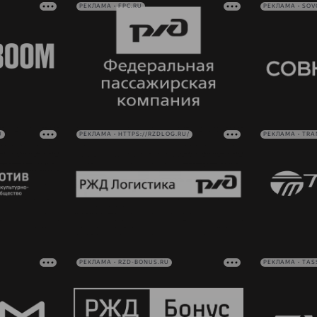
РЕКЛАМА • FPC.RU
РЕКЛАМА • SO
U
РЕКЛАМА • HTTPS://RZDLOG.RU/
РЕКЛАМА • TRA
РЕКЛАМА • RZD-BONUS.RU
РЕКЛАМА • TAS