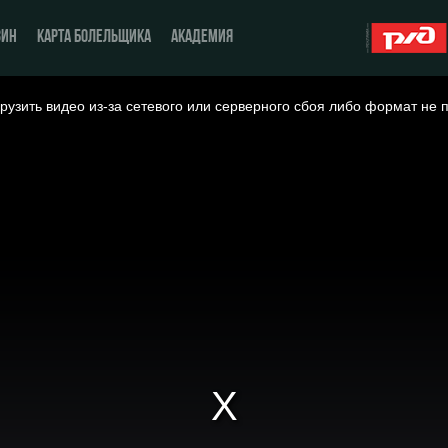
ЗИН
КАРТА БОЛЕЛЬЩИКА
АКАДЕМИЯ
рузить видео из-за сетевого или серверного сбоя либо формат не 
О Клубе
ЖФК «Локомотив»
История
Молодёжка-юноши
Спонсоры
Молодёжка-девушки
Стать партнером
Контакты
Антидопинг