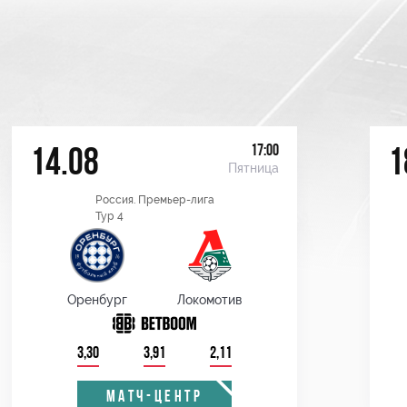
17:00
14.08
1
Пятница
Россия. Премьер-лига
Тур 4
Оренбург
Локомотив
3,30
3,91
2,11
МАТЧ-ЦЕНТР