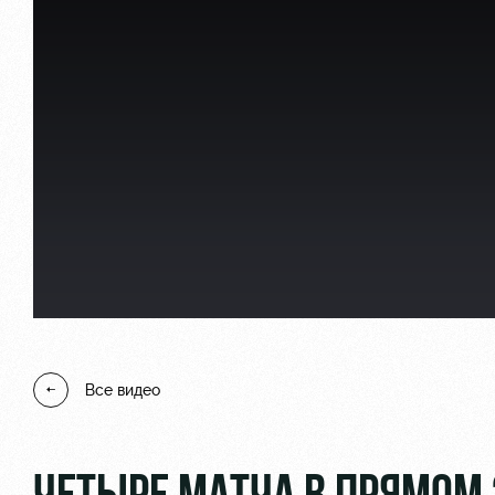
Локо Старт
Информация для болел
Локо-Лето
Банковская карта «Лок
Академия
Заставки
Как поступить
Парковка
Руководство
Карта болельщика
Контакты Академии
Программа лояльности
Все видео
Информация для болел