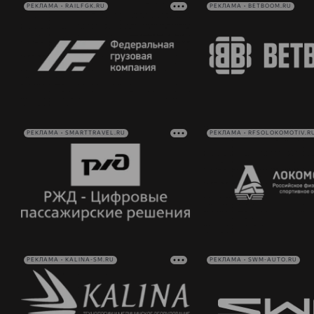
РЕКЛАМА • RAILFGK.RU
РЕКЛАМА • BETBOOM.RU
РЕКЛАМА • SMARTTRAVEL.RU
РЕКЛАМА • RFSOLOKOMOTIV.R
РЕКЛАМА • KALINA-SM.RU
РЕКЛАМА • SWM-AUTO.RU