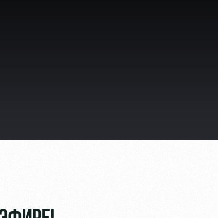
ьщиков
омотив»
ьщиков МГН