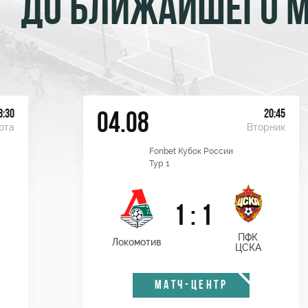
ДО БЛИЖАЙШЕГО 
8:30
20:45
04.08
ота
Вторник
Fonbet Кубок России
Тур 1
1 : 1
ПФК
Локомотив
ЦСКА
МАТЧ-ЦЕНТР