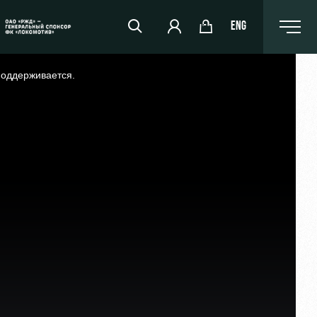
ENG
поддерживается.
РЖД Арена
Организация мероприятий
Аренда полей
Аренда площадей
Ледовый дворец
Занятия спортом