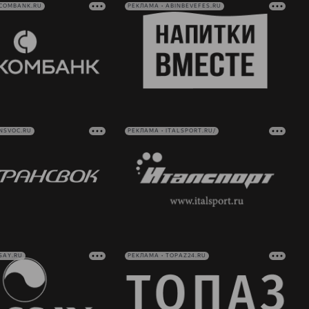
VCOMBANK.RU
РЕКЛАМА • ABINBEVEFES.RU
NSVOC.RU
РЕКЛАМА • ITALSPORT.RU/
SAY.RU
РЕКЛАМА • TOPAZ24.RU