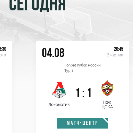
СЕГОДНЯ
8:30
20:45
04.08
ота
Вторник
Fonbet Кубок России
Тур 1
1 : 1
ПФК
Локомотив
ЦСКА
МАТЧ-ЦЕНТР