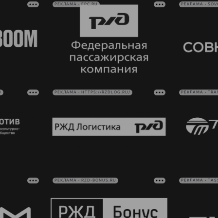
РЕКЛАМА • FPC.RU
РЕКЛАМА • SO
U
РЕКЛАМА • HTTPS://RZDLOG.RU/
РЕКЛАМА • TRA
РЕКЛАМА • RZD-BONUS.RU
РЕКЛАМА • TAS