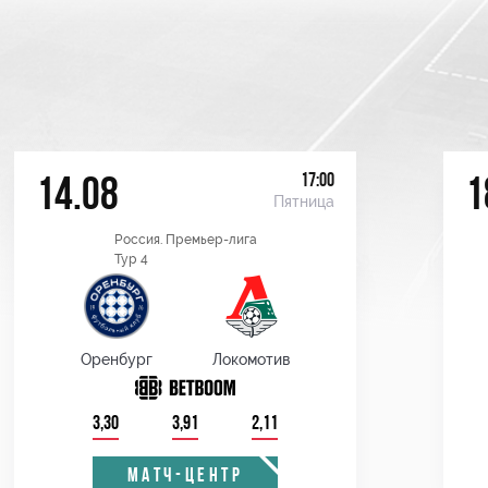
17:00
14.08
1
Пятница
Россия. Премьер-лига
Тур 4
Оренбург
Локомотив
3,30
3,91
2,11
МАТЧ-ЦЕНТР