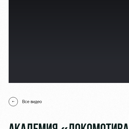
Локо Старт
Информация для болел
Локо-Лето
Банковская карта «Лок
Академия
Заставки
Как поступить
Парковка
Руководство
Карта болельщика
Контакты Академии
Программа лояльности
Все видео
Информация для болел