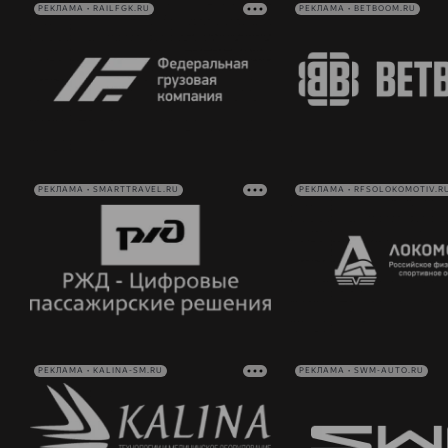
РЕКЛАМА • RAILFGK.RU
РЕКЛАМА • BETBOOM.RU
РЕКЛАМА • SMARTTRAVEL.RU
РЕКЛАМА • RFSOLOKOMOTIV.R
РЕКЛАМА • KALINA-SM.RU
РЕКЛАМА • SWM-AUTO.RU