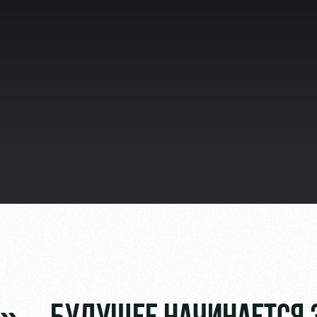
видео
ьщиков
омотив»
ьщиков МГН