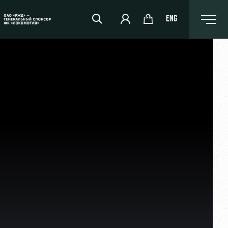
ENG
РЖД Арена
Организация мероприятий
Аренда полей
Аренда площадей
Ледовый дворец
Занятия спортом