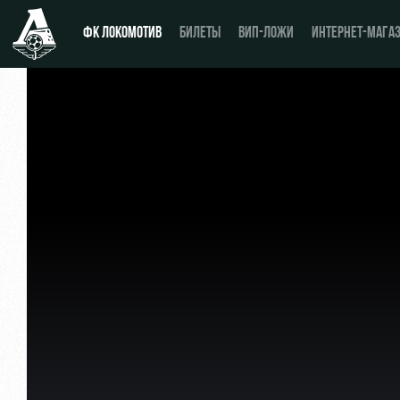
ФК ЛОКОМОТИВ
БИЛЕТЫ
ВИП-ЛОЖИ
ИНТЕРНЕТ-МАГА
Новости
День матча
Календарь
Купить билет
Турнирная таблица
ВИП-ЛОЖИ
Игроки
ВИП-ЗОНЫ
Тренерский штаб
СЕМЕЙНЫЙ СЕКТОР
Видео
Туры по стадиону
Фото
Места для МГН