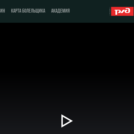
ЗИН
КАРТА БОЛЕЛЬЩИКА
АКАДЕМИЯ
О Клубе
ЖФК «Локомотив»
История
Молодёжка-юноши
Спонсоры
Молодёжка-девушки
Стать партнером
Контакты
Антидопинг
Воспроизвести