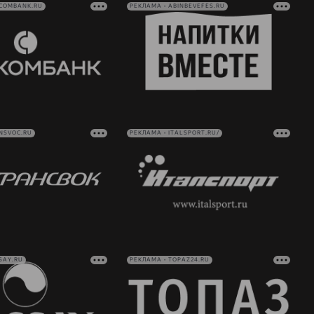
VCOMBANK.RU
РЕКЛАМА • ABINBEVEFES.RU
NSVOC.RU
РЕКЛАМА • ITALSPORT.RU/
SAY.RU
РЕКЛАМА • TOPAZ24.RU