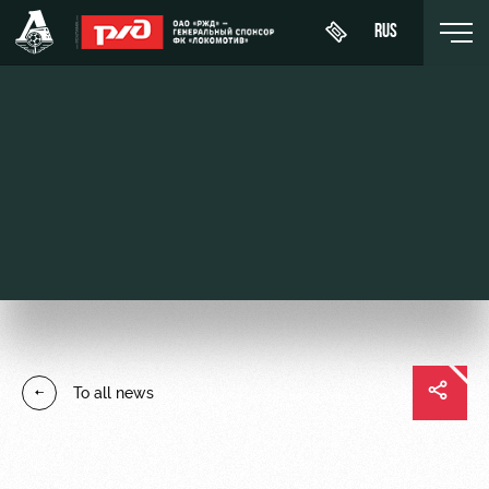
RUS
Buy a
About
News
WFC
ticket
Lokomotiv
History
Calendar
VIP Boxes
Youth
Sponsors
Tournament
team (U-
ВИП-ЗОНЫ
table
19)
Contacts
СЕМЕЙНЫЙ
Players
FWFC
Anti-
СЕКТОР
To all news
Lokomotiv
doping
Coaching
Stadium
Staff
tours