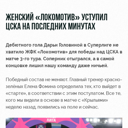
Video
Disabled
supporters
Photo
ЖЕНСКИЙ «ЛОКОМОТИВ» УСТУПИЛ
ЦСКА НА ПОСЛЕДНИХ МИНУТАХ
Дебютного гола Дарьи Головиной в Суперлиге не
RZD Arena
Локо
Our fans
хватило ЖФК «Локомотив» для победы над ЦСКА в
Старт
матче 3-го тура. Соперник отыгрался, а в самой
Events
Банковская
концовке лишил нашу команду даже ничьей.
Hosting
Локо-Лето
карта
«Локомотив»
Победный состав не меняют. Главный тренер красно-
Fields
зелёных Елена Фомина определила тех, кто выйдет в
rent
Wallpapers
«старте», в соответствии с этим постулатом. Все те,
Space
Loyalty
кого мы видели в основе в матче с «Крыльями»
rentals
program
неделю назад, появились на поле и сейчас.
Ice palace
Parking