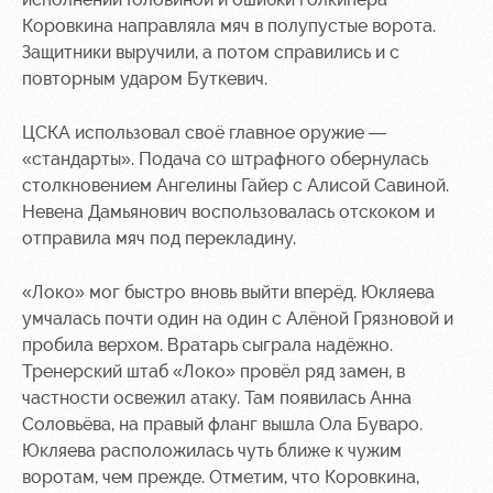
Коровкина направляла мяч в полупустые ворота.
Защитники выручили, а потом справились и с
повторным ударом Буткевич.
ЦСКА использовал своё главное оружие —
«стандарты». Подача со штрафного обернулась
столкновением Ангелины Гайер с Алисой Савиной.
Невена Дамьянович воспользовалась отскоком и
отправила мяч под перекладину.
«Локо» мог быстро вновь выйти вперёд. Юкляева
умчалась почти один на один с Алёной Грязновой и
пробила верхом. Вратарь сыграла надёжно.
Тренерский штаб «Локо» провёл ряд замен, в
частности освежил атаку. Там появилась Анна
Соловьёва, на правый фланг вышла Ола Буваро.
Юкляева расположилась чуть ближе к чужим
воротам, чем прежде. Отметим, что Коровкина,