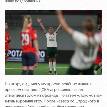
наши поздравления!
На вторую 45-минутку красно-зелёные вышли в
прежнем составе. ЦСКА агрессивно начал,
отметился голом из офсайда. Но затем «Локомотив»
вновь выровнял игру. После навеса со штрафного в
исполнении Головиной и ошибки голкипера