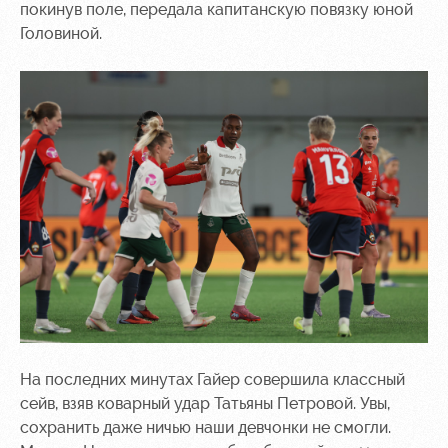
покинув поле, передала капитанскую повязку юной
Головиной.
На последних минутах Гайер совершила классный
сейв, взяв коварный удар Татьяны Петровой. Увы,
сохранить даже ничью наши девчонки не смогли.