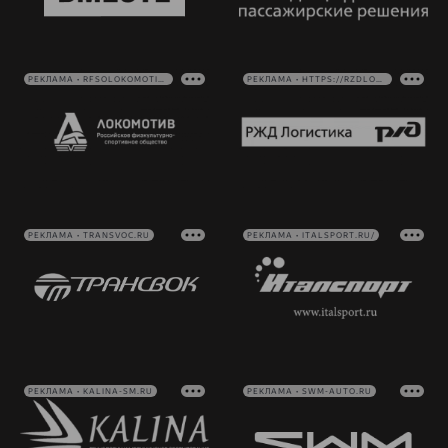
РЕКЛАМА • RFSOLOKOMOTIV.RU
РЕКЛАМА • HTTPS://RZDLOG.RU/
РЕКЛАМА • TRANSVOC.RU
РЕКЛАМА • ITALSPORT.RU/
РЕКЛАМА • KALINA-SM.RU
РЕКЛАМА • SWM-AUTO.RU