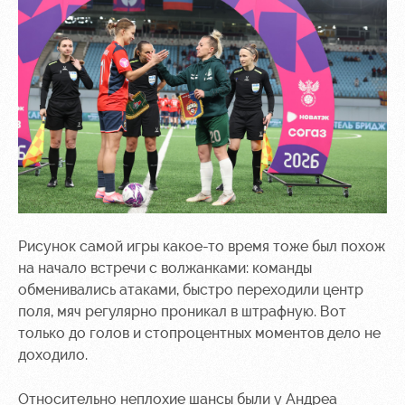
Sport
A fan card
activities
Информация
для
болельщиков
МГН
Рисунок самой игры какое-то время тоже был похож
на начало встречи с волжанками: команды
обменивались атаками, быстро переходили центр
поля, мяч регулярно проникал в штрафную. Вот
только до голов и стопроцентных моментов дело не
доходило.
Относительно неплохие шансы были у Андреа