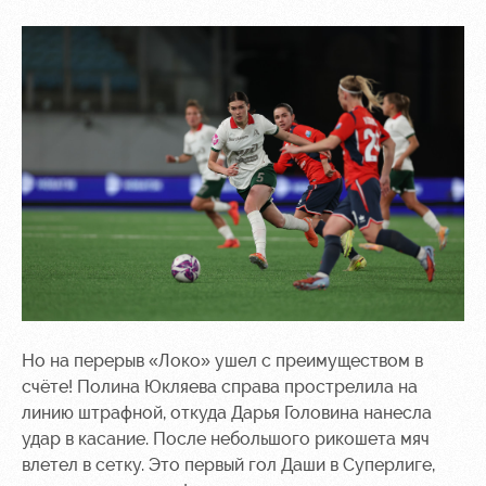
Но на перерыв «Локо» ушел с преимуществом в
счёте! Полина Юкляева справа прострелила на
линию штрафной, откуда Дарья Головина нанесла
удар в касание. После небольшого рикошета мяч
влетел в сетку. Это первый гол Даши в Суперлиге,