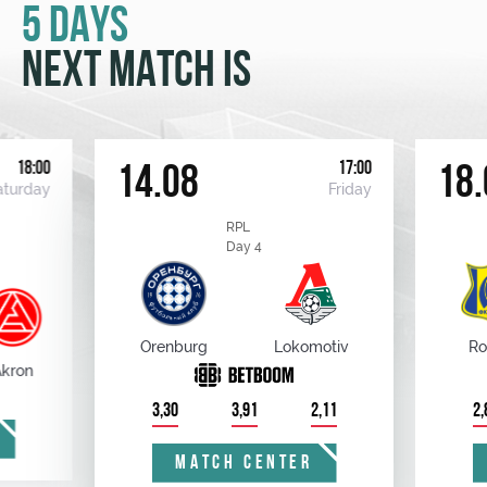
5 DAYS
NEXT MATCH IS
18:00
17:00
14.08
18.
aturday
Friday
RPL
Day 4
Orenburg
Lokomotiv
Ro
kron
3,30
3,91
2,11
2,
MATCH CENTER