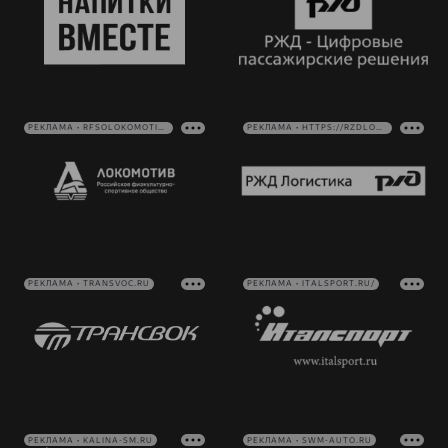
РЕКЛАМА • RFSOLOKOMOTIV.RU
РЕКЛАМА • HTTPS://RZDLOG.RU/
РЕКЛАМА • TRANSVOC.RU
РЕКЛАМА • ITALSPORT.RU/
РЕКЛАМА • KALINA-SM.RU
РЕКЛАМА • SWM-AUTO.RU