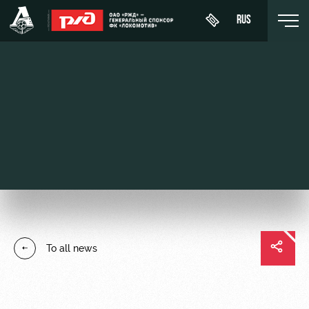
RUS
День
About
News
WFC
матча
Lokomotiv
History
Calendar
Buy a
Youth
Sponsors
ticket
Tournament
team (U-
table
19)
Contacts
VIP Boxes
Players
FWFC
Anti-
ВИП-ЗОНЫ
To all news
Lokomotiv
doping
Coaching
СЕМЕЙНЫЙ
Staff
СЕКТОР