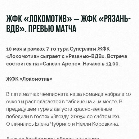
Video
Stadium
tours
Photo
ЖФК «ЛОКОМОТИВ» – ЖФК «РЯЗАНЬ-
Disabled
ВДВ». ПРЕВЬЮ МАТЧА
supporters
10 мая в рамках 7-го тура Суперлиги ЖФК
«Локомотив» сыграет с «Рязанью-ВДВ». Встреча
состоится на «Сапсан Арене». Начало в 13:00.
RZD Arena
Локо
Our fans
Старт
ЖФК «Локомотив»
Events
Банковская
Hosting
Локо-Лето
карта
В пяти матчах чемпионата наша команда набрала 10
«Локомотив»
очков и располагается в таблице на 4-м месте. В
Fields
предыдущем туре 2 августа красно-зелёные
rent
Wallpapers
победили в гостях «Звезду-2005» со счётом 2:0.
Space
A fan card
Отличились Елена Чубрило и Нелли Коровкина.
rentals
Loyalty