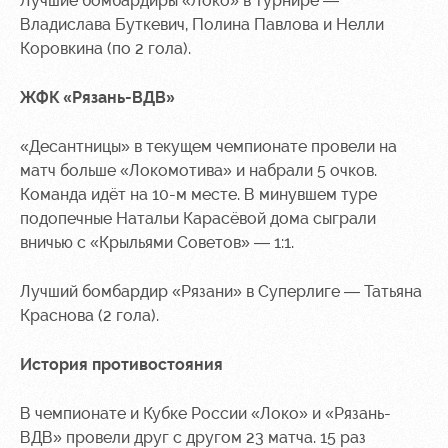
Лучшие бомбардиры «Локо» в турнире —
Ice palace
program
Владислава Буткевич, Полина Павлова и Нелли
Коровкина (по 2 гола).
Sport
Parking
activities
Информация
ЖФК «Рязань-ВДВ»
для
болельщиков
«Десантницы» в текущем чемпионате провели на
МГН
матч больше «Локомотива» и набрали 5 очков.
Команда идёт на 10-м месте. В минувшем туре
подопечные Натальи Карасёвой дома сыграли
вничью с «Крыльями Советов» — 1:1.
Лучший бомбардир «Рязани» в Суперлиге — Татьяна
Краснова (2 гола).
История противостояния
В чемпионате и Кубке России «Локо» и «Рязань-
ВДВ» провели друг с другом 23 матча. 15 раз