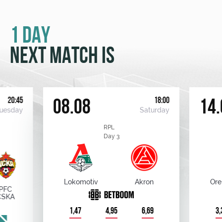
1 DAY
NEXT MATCH IS
20:45
18:00
08.08
14.
uesday
Saturday
RPL
Day 3
Lokomotiv
Akron
Ore
PFC
CSKA
1,47
4,95
6,69
3,