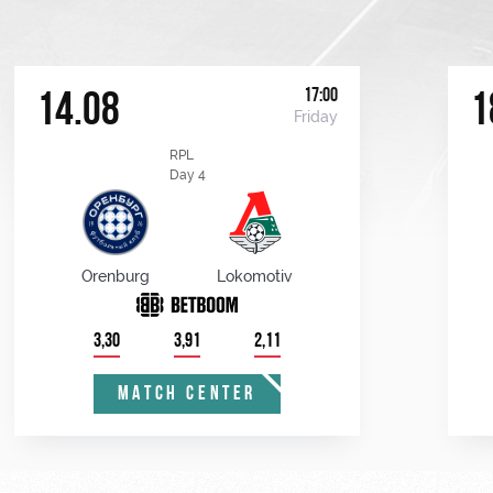
17:00
14.08
1
Friday
RPL
Day 4
Orenburg
Lokomotiv
3,30
3,91
2,11
MATCH CENTER