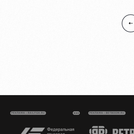
РЕКЛАМА • RAILFGK.RU
РЕКЛАМА • BETBOOM.RU