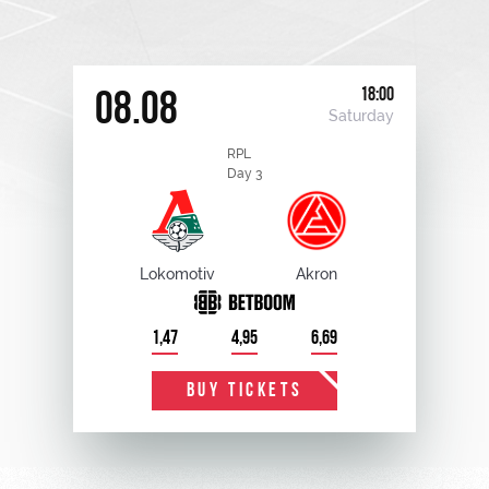
18:00
08.08
Saturday
RPL
Day 3
Lokomotiv
Akron
1,47
4,95
6,69
BUY TICKETS