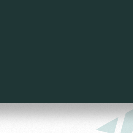
омотив»
ьщиков МГН