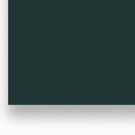
Локо Старт
Our fans
Локо-Лето
Банковская карта «Лок
Wallpapers
A fan card
Loyalty program
Parking
Информация для болел