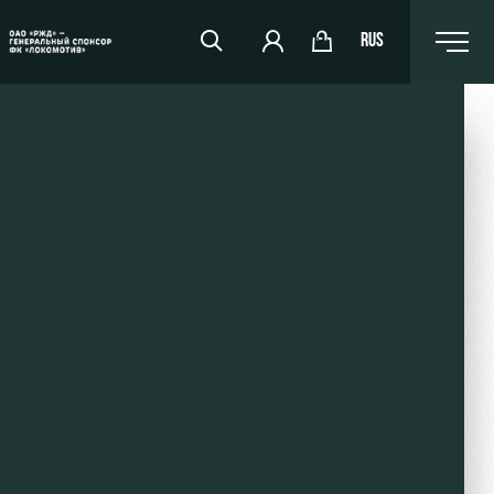
RUS
RZD Arena
Events Hosting
Fields rent
Space rentals
Ice palace
Sport activities