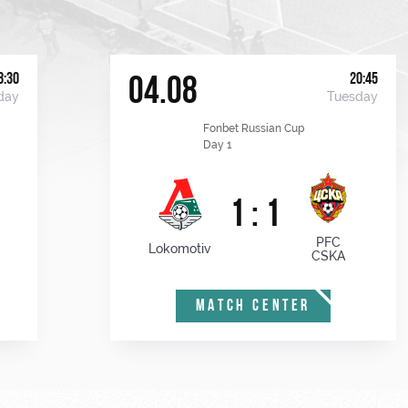
8:30
20:45
04.08
day
Tuesday
Fonbet Russian Cup
Day 1
1 : 1
PFC
Lokomotiv
CSKA
MATCH CENTER