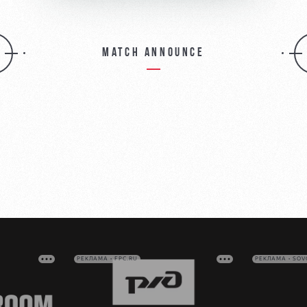
Match announce
РЕКЛАМА • FPC.RU
РЕКЛАМА • SO