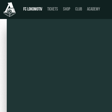
FC LOKOMOTIV
TICKETS
SHOP
CLUB
ACADEMY
News
День матча
Calendar
Buy a ticket
Tournament table
VIP Boxes
Players
ВИП-ЗОНЫ
Coaching Staff
СЕМЕЙНЫЙ СЕКТОР
Video
Stadium tours
Photo
Disabled supporters