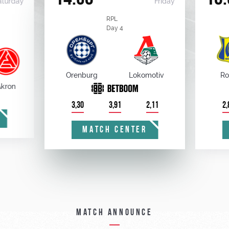
aturday
Friday
RPL
Day 4
Orenburg
Lokomotiv
Ro
kron
3,30
3,91
2,11
2,
MATCH CENTER
Match announce