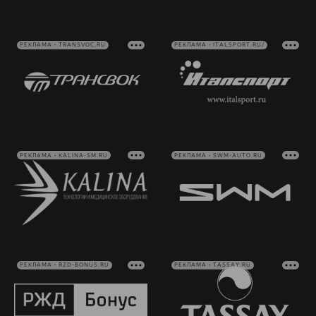
РЕКЛАМА • TRANSVOC.RU
РЕКЛАМА • ITALSPORT.RU/
РЕКЛАМА • KALINA-SM.RU
РЕКЛАМА • SWM-AUTO.RU
РЕКЛАМА • RZD-BONUS.RU
РЕКЛАМА • TASSAY.RU