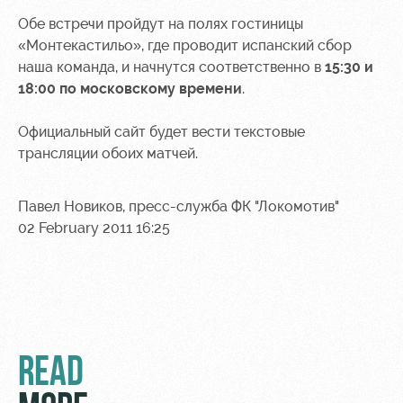
Sport
A fan card
activities
Обе встречи пройдут на полях гостиницы
Информация
«Монтекастильо», где проводит испанский сбор
для
наша команда, и начнутся соответственно в
15:30 и
болельщиков
18:00 по московскому времени
.
МГН
Официальный сайт будет вести текстовые
трансляции обоих матчей.
Павел Новиков, пресс-служба ФК "Локомотив"
02 February 2011 16:25
READ