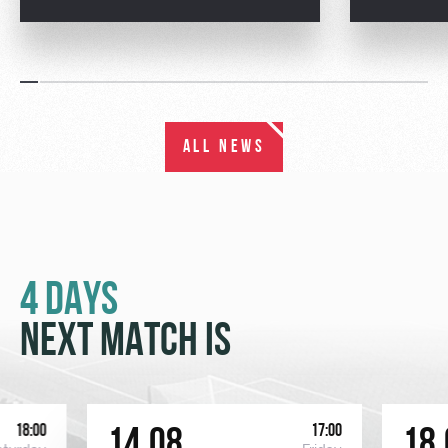
ALL NEWS
4 DAYS
NEXT MATCH IS
18:00
17:00
14.08
18.