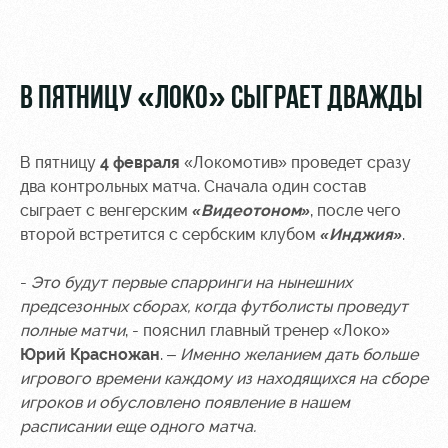
Video
Disabled
supporters
Photo
В ПЯТНИЦУ «ЛОКО» СЫГРАЕТ ДВАЖДЫ
В пятницу
4 февраля
«Локомотив» проведет сразу
RZD Arena
Локо
Our fans
два контрольных матча. Сначала один состав
Старт
сыграет с венгерским
«Видеотоном»
, после чего
Events
Банковская
второй встретится с сербским клубом
«Инджия»
.
Hosting
Локо-Лето
карта
«Локомотив»
-
Это будут первые спарринги на нынешних
Fields
rent
Wallpapers
предсезонных сборах, когда футболисты проведут
полные матчи
, - пояснил главный тренер «Локо»
Space
Loyalty
Юрий Красножан
. –
Именно желанием дать больше
rentals
program
игрового времени каждому из находящихся на сборе
игроков и обусловлено появление в нашем
Ice palace
Parking
расписании еще одного матча.