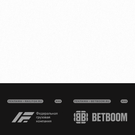
РЕКЛАМА • RAILFGK.RU
РЕКЛАМА • BETBOOM.RU