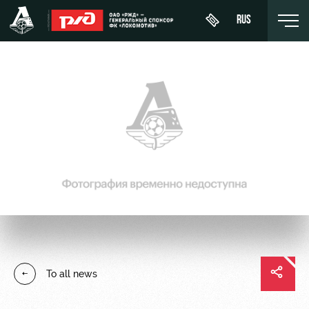
RUS
Buy a
About
News
WFC
ticket
Lokomotiv
History
Calendar
VIP Boxes
Youth
Sponsors
Tournament
team (U-
ВИП-ЗОНЫ
table
19)
Contacts
СЕМЕЙНЫЙ
Players
FWFC
Anti-
СЕКТОР
Lokomotiv
doping
Coaching
Stadium
To all news
Staff
tours