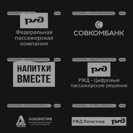
РЕКЛАМА • FPC.RU
РЕКЛАМА • SOVCOMBANK.RU
РЕКЛАМА • ABINBEVEFES.RU
РЕКЛАМА • SMARTTRAVEL.RU
РЕКЛАМА • RFSOLOKOMOTIV.RU
РЕКЛАМА • HTTPS://RZDLOG.RU/