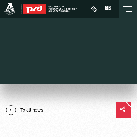
RUS
Buy a
About
News
WFC
ticket
Lokomotiv
History
Calendar
VIP Boxes
Youth
Sponsors
Tournament
team (U-
ВИП-ЗОНЫ
table
19)
Contacts
СЕМЕЙНЫЙ
Players
FWFC
Anti-
СЕКТОР
To all news
Lokomotiv
doping
Coaching
Stadium
Staff
tours