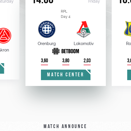
14.08
18.
aturday
Friday
RPL
Day 4
Orenburg
Lokomotiv
Ro
kron
3,60
3,80
2,03
3,
MATCH CENTER
Match announce