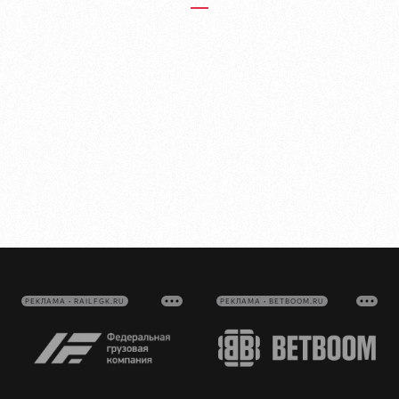
РЕКЛАМА • RAILFGK.RU
РЕКЛАМА • BETBOOM.RU