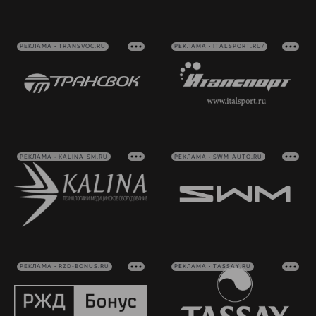
РЕКЛАМА • TRANSVOC.RU
РЕКЛАМА • ITALSPORT.RU/
РЕКЛАМА • KALINA-SM.RU
РЕКЛАМА • SWM-AUTO.RU
РЕКЛАМА • RZD-BONUS.RU
РЕКЛАМА • TASSAY.RU