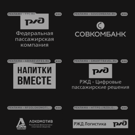
РЕКЛАМА • FPC.RU
РЕКЛАМА • SOVCOMBANK.RU
РЕКЛАМА • ABINBEVEFES.RU
РЕКЛАМА • SMARTTRAVEL.RU
РЕКЛАМА • RFSOLOKOMOTIV.RU
РЕКЛАМА • HTTPS://RZDLOG.RU/