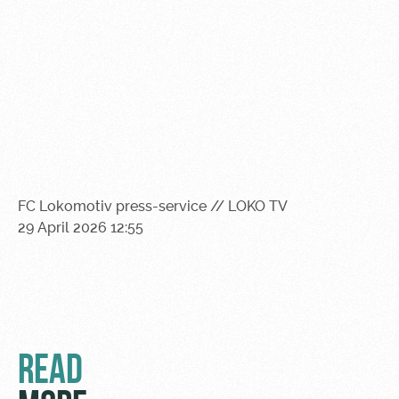
Sport
A fan card
activities
Информация
для
болельщиков
МГН
FC Lokomotiv press-service // LOKO TV
29 April 2026 12:55
READ