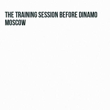
Video
Disabled
supporters
Photo
THE TRAINING SESSION BEFORE DINAMO
MOSCOW
RZD Arena
Локо
Our fans
Старт
Events
Банковская
Hosting
Локо-Лето
карта
«Локомотив»
Fields
rent
Wallpapers
Space
Loyalty
rentals
program
Ice palace
Parking