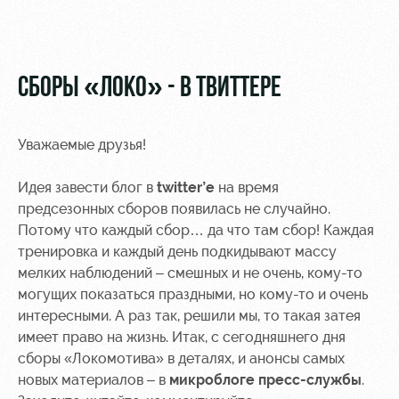
Video
Stadium
tours
Photo
Disabled
СБОРЫ «ЛОКО» - В ТВИТТЕРЕ
supporters
Уважаемые друзья!
Идея завести блог в
twitter’e
на время
RZD Arena
Trials
Our fans
предсезонных сборов появилась не случайно.
Потому что каждый сбор… да что там сбор! Каждая
Events
Локо
Банковская
тренировка и каждый день подкидывают массу
Hosting
Старт
карта
мелких наблюдений – смешных и не очень, кому-то
«Локомотив»
могущих показаться праздными, но кому-то и очень
Fields
Локо-Лето
интересными. А раз так, решили мы, то такая затея
rent
Wallpapers
имеет право на жизнь. Итак, с сегодняшнего дня
Space
A fan card
сборы «Локомотива» в деталях, и анонсы самых
rentals
новых материалов – в
микроблоге пресс-службы
.
Loyalty