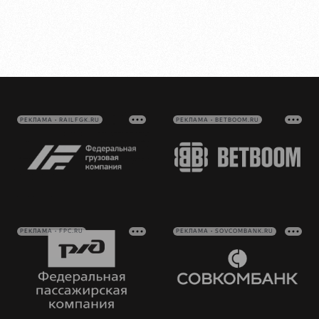
РЕКЛАМА • RAILFGK.RU
РЕКЛАМА • BETBOOM.RU
РЕКЛАМА • FPC.RU
РЕКЛАМА • SOVCOMBANK.RU