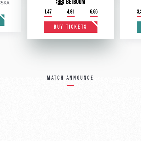
CSKA
1,47
4,91
6,66
3,
BUY TICKETS
Match announce