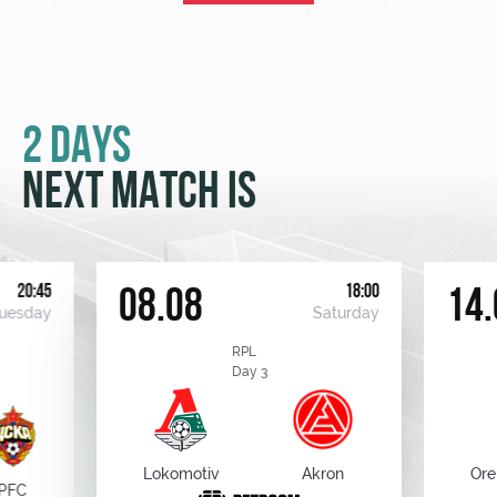
2 DAYS
NEXT MATCH IS
20:45
18:00
08.08
14.
uesday
Saturday
RPL
Day 3
Lokomotiv
Akron
Ore
PFC