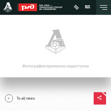
RUS
День
About
News
WFC
матча
Lokomotiv
History
Calendar
Buy a
Youth
Sponsors
ticket
Tournament
team (U-
table
19)
Contacts
VIP Boxes
Players
FWFC
Anti-
ВИП-ЗОНЫ
Lokomotiv
doping
Coaching
СЕМЕЙНЫЙ
To all news
Staff
СЕКТОР