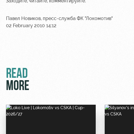
Заходите, читайте, комментируйте.
Ice palace
program
Sport
Parking
Павел Новиков, пресс-служба ФК "Локомотив"
activities
02 February 2010 14:12
Информация
для
болельщиков
МГН
READ
MORE