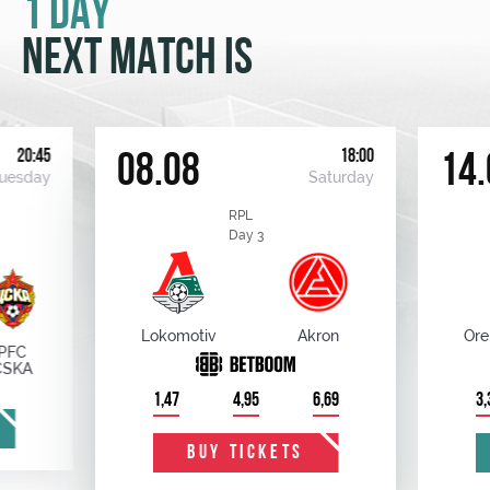
1 DAY
NEXT MATCH IS
20:45
18:00
08.08
14.
uesday
Saturday
RPL
Day 3
Lokomotiv
Akron
Ore
PFC
CSKA
1,47
4,95
6,69
3,
BUY TICKETS