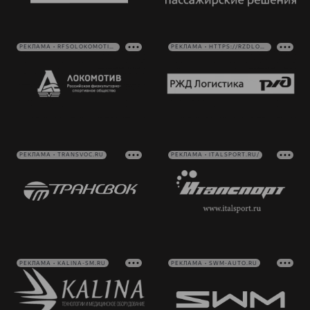
РЕКЛАМА • RFSOLOKOMOTIV.RU
РЕКЛАМА • HTTPS://RZDLOG.RU/
РЕКЛАМА • TRANSVOC.RU
РЕКЛАМА • ITALSPORT.RU/
РЕКЛАМА • KALINA-SM.RU
РЕКЛАМА • SWM-AUTO.RU