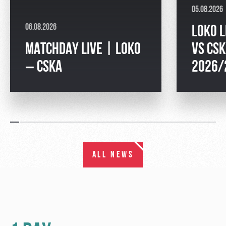
05.08.2026
06.08.2026
LOKO L
MATCHDAY LIVE | LOKO
VS CSK
– CSKA
2026/
ALL NEWS