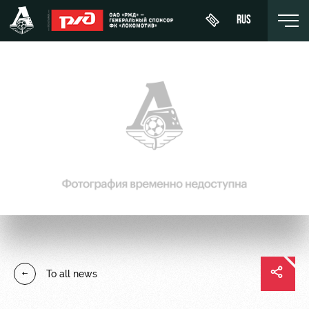
RUS
День
About
News
WFC
матча
Lokomotiv
History
Calendar
Buy a
Youth
Sponsors
ticket
Tournament
team (U-
table
19)
Contacts
VIP Boxes
Players
FWFC
Anti-
ВИП-ЗОНЫ
Lokomotiv
doping
Coaching
СЕМЕЙНЫЙ
To all news
Staff
СЕКТОР