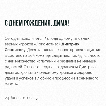
Video
Stadium
tours
Photo
Disabled
С ДНЕМ РОЖДЕНИЯ, ДИМА!
supporters
Сегодня исполняется 34 года одному из самых
верных игроков «Локомотива»
Дмитрию
Сенникову
. Десять полных сезонов провел защитник
RZD Arena
Локо
Our fans
в составе нашей команды защитник, пройдя с вместе
Старт
с ней множество испытаний и разделив не меньше
Events
Банковская
радостей. От всего сердца поздравляем Дмитрия с
Hosting
Локо-Лето
карта
днем рождения и желаем ему крепкого здоровья,
«Локомотив»
удачи и успехов в любимой профессии и семейного
Fields
счастья!
rent
Wallpapers
Space
A fan card
24 June 2010 12:25
rentals
Loyalty