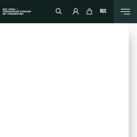
RUS
RZD Arena
Events Hosting
Fields rent
Space rentals
Ice palace
Sport activities