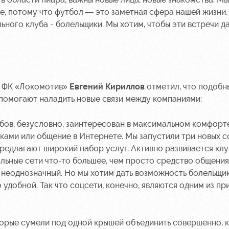
е, потому что футбол — это заметная сфера нашей жизни.
ольного клуба - болельщики. Мы хотим, чтобы эти встречи д
ю ФК «Локомотив»
Евгений Кириллов
отметил, что подобн
помогают наладить новые связи между компаниями:
убов, безусловно, заинтересован в максимальном комфорт
роками или общение в Интернете. Мы запустили три новых 
предлагают широкий набор услуг. Активно развивается кл
льные сети что-то большее, чем просто средство общения.
с неоднозначный. Но мы хотим дать возможность болельщ
 удобной. Так что соцсети, конечно, являются одним из п
орые сумели под одной крышей объединить совершенно, к