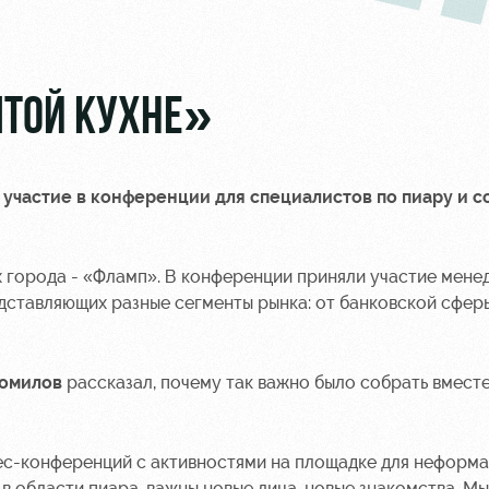
ЫТОЙ КУХНЕ»
участие в конференции для специалистов по пиару и с
 города - «Фламп». В конференции приняли участие мен
дставляющих разные сегменты рынка: от банковской сферы
Томилов
рассказал, почему так важно было собрать вмест
ес-конференций с активностями на площадке для неформ
 области пиара, важны новые лица, новые знакомства. Мы