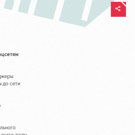
оцсетям
еджеры
 до сети
е
ального
 очень рады,