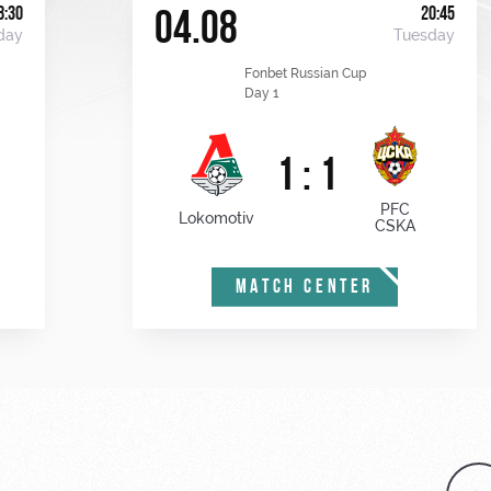
8:30
20:45
04.08
day
Tuesday
Fonbet Russian Cup
Day 1
1 : 1
PFC
Lokomotiv
CSKA
MATCH CENTER