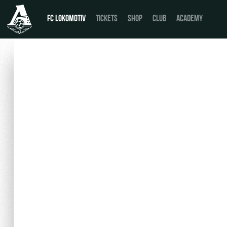
FC LOKOMOTIV
TICKETS
SHOP
CLUB
ACADEMY
News
День матча
Calendar
Buy a ticket
Tournament table
VIP Boxes
Players
ВИП-ЗОНЫ
Coaching Staff
СЕМЕЙНЫЙ СЕКТОР
Video
Stadium tours
Photo
Disabled supporters