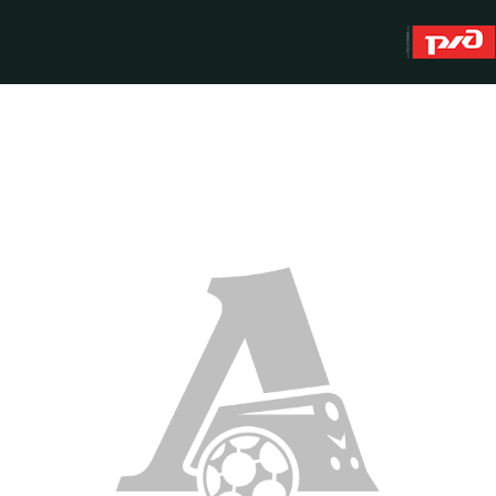
About
WFC Lokomotiv
History
Youth team (U-19)
Sponsors
FWFC Lokomotiv
Contacts
Anti-doping