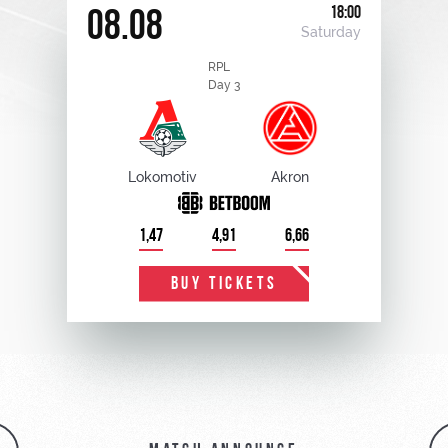
18:00
08.08
Saturday
RPL
Day 3
Lokomotiv
Akron
1,47
4,91
6,66
BUY TICKETS