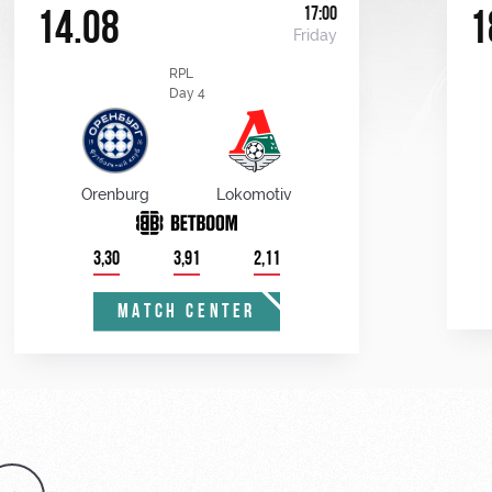
17:00
14.08
1
Friday
RPL
Day 4
Orenburg
Lokomotiv
3,30
3,91
2,11
MATCH CENTER