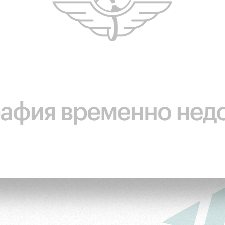
омотив»
ьщиков МГН