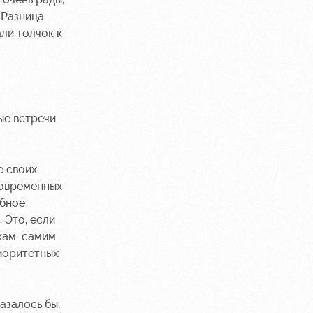
 Разница
али толчок к
ые встречи
е своих
современных
убное
 Это, если
икам самим
риоритетных
азалось бы,