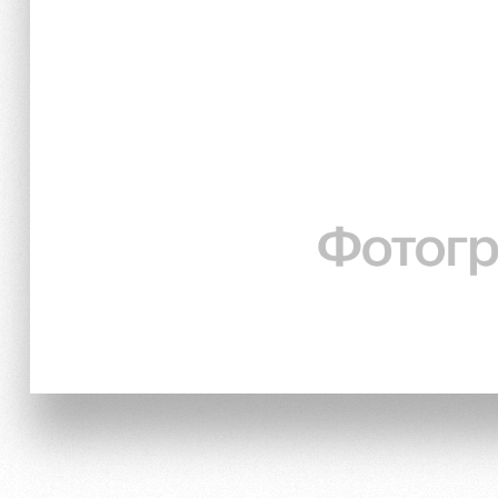
Trials
Our fans
Локо Старт
Банковская карта «Лок
Локо-Лето
Wallpapers
A fan card
Loyalty program
Parking
Информация для болел