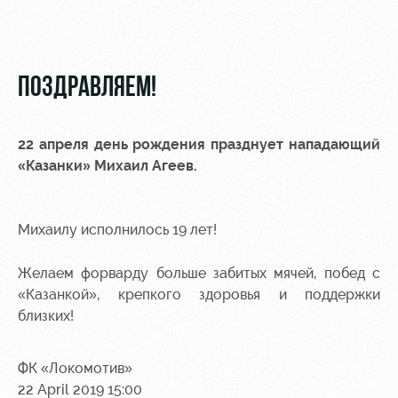
Video
Stadium
tours
Photo
Disabled
ПОЗДРАВЛЯЕМ!
supporters
22 апреля день рождения празднует нападающий
«Казанки»
Михаил Агеев
.
RZD Arena
Локо
Our fans
Старт
Михаилу исполнилось 19 лет!
Events
Банковская
Hosting
Локо-Лето
карта
Желаем форварду больше забитых мячей, побед с
«Локомотив»
«Казанкой», крепкого здоровья и поддержки
Fields
rent
Wallpapers
близких!
Space
A fan card
ФК «Локомотив»
rentals
Loyalty
22 April 2019 15:00