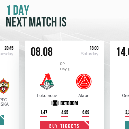
1 DAY
NEXT MATCH IS
20:45
18:00
08.08
14.
uesday
Saturday
RPL
Day 3
Lokomotiv
Akron
Ore
PFC
CSKA
1,47
4,95
6,69
3,
BUY TICKETS