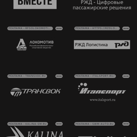
РЕКЛАМА • RFSOLOKOMOTIV.RU
РЕКЛАМА • HTTPS://RZDLOG.RU/
РЕКЛАМА • TRANSVOC.RU
РЕКЛАМА • ITALSPORT.RU/
РЕКЛАМА • KALINA-SM.RU
РЕКЛАМА • SWM-AUTO.RU