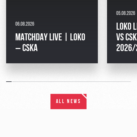
05.08.2026
06.08.2026
LOKO L
MATCHDAY LIVE | LOKO
VS CSK
– CSKA
2026/
ALL NEWS