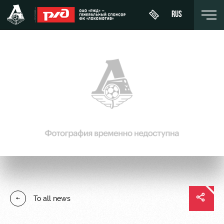
RUS
День
About
News
WFC
матча
Lokomotiv
History
Calendar
Buy a
Youth
Sponsors
ticket
Tournament
team (U-
table
19)
Contacts
VIP Boxes
Players
FWFC
Anti-
ВИП-ЗОНЫ
Lokomotiv
doping
Coaching
СЕМЕЙНЫЙ
To all news
Staff
СЕКТОР