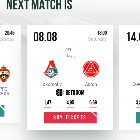
NEXT MATCH IS
20:45
18:00
08.08
14.
uesday
Saturday
RPL
Day 3
Lokomotiv
Akron
Ore
PFC
CSKA
1,47
4,95
6,69
3,
BUY TICKETS