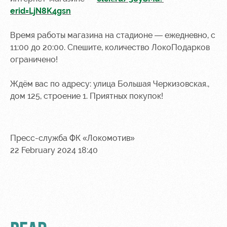
Ice palace
program
erid=LjN8K4gsn
Sport
Parking
Время работы магазина на стадионе — ежедневно, с
activities
Информация
11:00 до 20:00. Спешите, количество ЛокоПодарков
для
ограничено!
болельщиков
МГН
Ждём вас по адресу: улица Большая Черкизовская.,
дом 125, строение 1. Приятных покупок!
Пресс-служба ФК «Локомотив»
22 February 2024 18:40