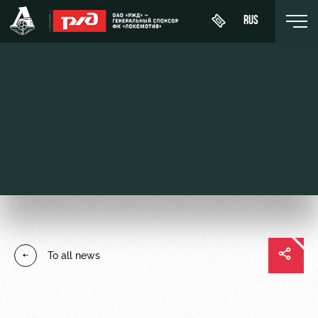
RUS
День
About
News
WFC
матча
Lokomotiv
History
Calendar
Buy a
Youth
Sponsors
ticket
Tournament
team (U-
table
19)
Contacts
VIP Boxes
Players
FWFC
Anti-
ВИП-ЗОНЫ
To all news
Lokomotiv
doping
Coaching
СЕМЕЙНЫЙ
Staff
СЕКТОР