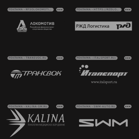
РЕКЛАМА • RFSOLOKOMOTIV.RU
РЕКЛАМА • HTTPS://RZDLOG.RU/
РЕКЛАМА • TRANSVOC.RU
РЕКЛАМА • ITALSPORT.RU/
РЕКЛАМА • KALINA-SM.RU
РЕКЛАМА • SWM-AUTO.RU