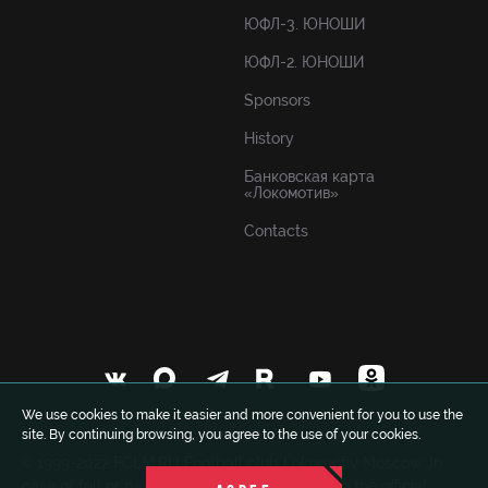
ЮФЛ-3. ЮНОШИ
ЮФЛ-2. ЮНОШИ
Sponsors
History
Банковская карта
«Локомотив»
Contacts
We use cookies to make it easier and more convenient for you to use the
site. By continuing browsing, you agree to the use of your cookies.
© 1999-2022 FCLM.RU Football club Lokomotiv Moscow. In
case of full or partial use of materials a link to the official