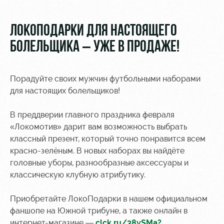
Video
Stadium
tours
Photo
ЛОКОПОДАРКИ ДЛЯ НАСТОЯЩЕГО
Disabled
БОЛЕЛЬЩИКА – УЖЕ В ПРОДАЖЕ!
supporters
Порадуйте своих мужчин футбольными наборами
для настоящих болельщиков!
В преддверии главного праздника февраля
RZD Arena
Локо
Our fans
Старт
«Локомотив» дарит вам возможность выбрать
Events
Банковская
классный презент, который точно понравится всем
Hosting
Локо-Лето
карта
красно-зелёным. В новых наборах вы найдёте
«Локомотив»
головные уборы, разнообразные аксессуары и
Fields
классическую клубную атрибутику.
rent
Wallpapers
Space
A fan card
Приобретайте ЛокоПодарки в нашем официальном
rentals
фаншопе на Южной трибуне, а также онлайн в
Loyalty
интернет-магазине —
clck.ru/38ySMa?