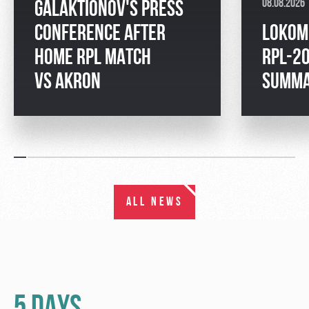
08.08.2026
GALAKTIONOV'S PRESS
CONFERENCE AFTER
LOKOM
HOME RPL MATCH
RPL-2
VS AKRON
SUMM
ALL NEWS