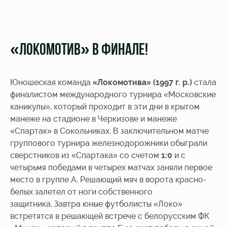
Video
Disabled
supporters
Photo
«ЛОКОМОТИВ» В ФИНАЛЕ!
Юношеская команда
«Локомотива» (1997 г. р.)
стала
RZD Arena
Локо
Our fans
финалистом международного турнира «Московские
Старт
каникулы», который проходит в эти дни в крытом
Events
Банковская
манеже на стадионе в Черкизове и манеже
Hosting
Локо-Лето
карта
«Спартак» в Сокольниках. В заключительном матче
«Локомотив»
группового турнира железнодорожники обыграли
Fields
rent
Wallpapers
сверстников из «Спартака» со счетом
1:0
и с
четырьмя победами в четырех матчах заняли первое
Space
Loyalty
место в группе А. Решающий мяч в ворота красно-
rentals
program
белых залетел от ноги собственного
защитника. Завтра юные футболисты «Локо»
Ice palace
Parking
встретятся в решающей встрече с белорусским ФК