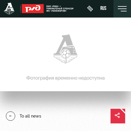
RUS
Buy a
About
News
WFC
ticket
Lokomotiv
History
Calendar
VIP Boxes
Youth
Sponsors
Tournament
team (U-
ВИП-ЗОНЫ
table
19)
Contacts
СЕМЕЙНЫЙ
Players
FWFC
Anti-
СЕКТОР
Lokomotiv
doping
Coaching
Stadium
To all news
Staff
tours