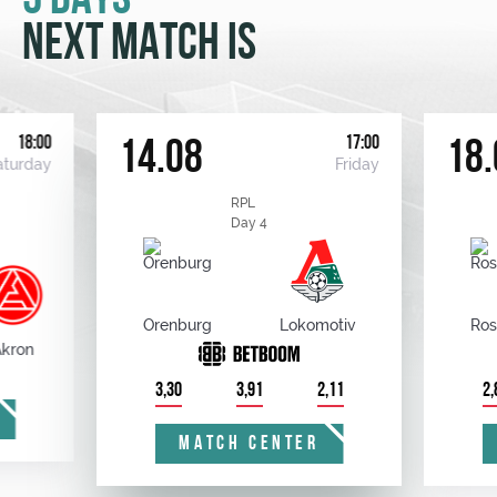
5 DAYS
NEXT MATCH IS
18:00
17:00
14.08
18.
aturday
Friday
RPL
Day 4
Orenburg
Lokomotiv
Ros
kron
3,30
3,91
2,11
2,
MATCH CENTER