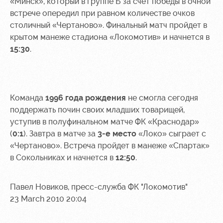
Sport
A fan card
«Минск», который в группе Б за счет победы в очной
activities
встрече опередил при равном количестве очков
Информация
столичный «Чертаново». Финальный матч пройдет в
для
крытом манеже стадиона «Локомотив» и начнется в
болельщиков
15:30
.
МГН
Команда
1996 года рождения
не смогла сегодня
поддержать почин своих младших товарищей,
уступив в полуфинальном матче ФК «Краснодар»
(
0:1
). Завтра в матче за
3-е место
«Локо» сыграет с
«Чертаново». Встреча пройдет в манеже «Спартак»
в Сокольниках и начнется в
12:50
.
Павел Новиков, пресс-служба ФК "Локомотив"
23 March 2010 20:04