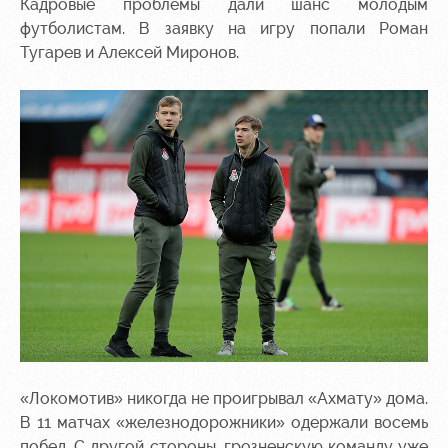
Кадровые проблемы дали шанс молодым
Ice palace
program
футболистам. В заявку на игру попали Роман
Sport
Parking
Тугарев и Алексей Миронов.
activities
Информация
для
болельщиков
МГН
«Локомотив» никогда не проигрывал «Ахмату» дома.
В 11 матчах «железнодорожники» одержали восемь
побед. С другой стороны, грозненскую команду уже