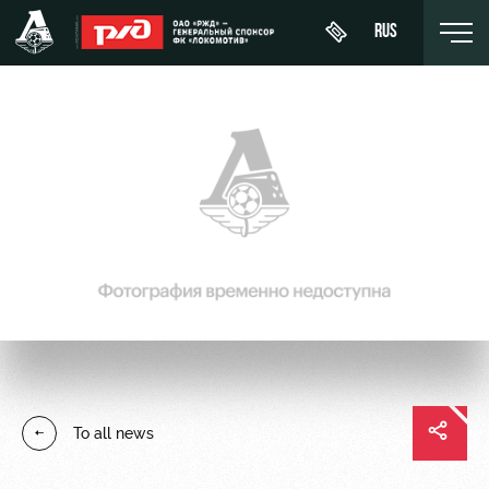
RUS
День
About
News
WFC
матча
Lokomotiv
History
Calendar
Buy a
Youth
Sponsors
ticket
Tournament
team (U-
table
19)
Contacts
VIP Boxes
Players
FWFC
Anti-
ВИП-ЗОНЫ
Lokomotiv
doping
Coaching
СЕМЕЙНЫЙ
To all news
Staff
СЕКТОР