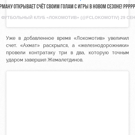
РМАНУ ОТКРЫВАЕТ СЧЁТ СВОИМ ГОЛАМ С ИГРЫ В НОВОМ СЕЗОНЕ! РРРРР
Т
ФУТБОЛЬНЫЙ КЛУБ «ЛОКОМОТИВ»
(@FCLOKOMOTIV)
29 СЕН
Уже в добавленное время «Локомотив» увеличил
счет. «Ахмат» раскрылся, а «железнодорожники»
провели контратаку три в два, которую точным
ударом завершил Жемалетдинов.