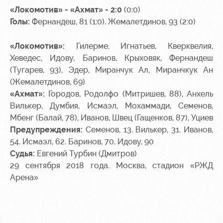
«Локомотив» - «Ахмат» - 2:0
(0:0)
Голы:
Фернандеш, 81 (1:0). Жемалетдинов, 93 (2:0)
«Локомотив»:
Гилерме, Игнатьев, Кверквелия,
Хеведес, Идову, Баринов, Крыховяк, Фернандеш
(Тугарев, 93), Эдер, Миранчук Ал, Миранчкук Ан
(Жемалетдинов, 69)
«Ахмат»:
Городов, Родолфо (Митришев, 88), Анхель
Вилькер, Думбия, Исмаэл, Мохаммади, Семенов,
Мбенг (Балай, 78), Иванов, Швец (Гащенков, 87), Уциев
Предупреждения:
Семенов, 13. Вилькер, 31. Иванов,
54. Исмаэл, 62. Баринов, 70. Идову, 90
Судья:
Евгений Турбин (Дмитров)
29 сентября 2018 года. Москва, стадион «РЖД
Арена»