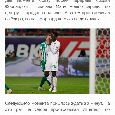
Два момента сразу после перерыва создал
Фернандеш – сначала Ману мощно зарядил по
центру – Городов справился. А затем простреливал
на Эдера, но наш форвард до мяча не дотянулся.
Следующего момента пришлось ждать 20 минут. На
это раз на Эдера простреливал Игнатьев, но