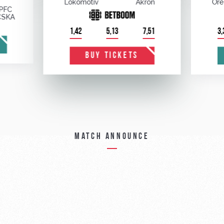
Lokomotiv
Akron
Ore
PFC
CSKA
1,42
5,13
7,51
3,
BUY TICKETS
Match announce