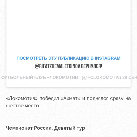
ПОСМОТРЕТЬ ЭТУ ПУБЛИКАЦИЮ В INSTAGRAM
@RIFATZHEMALETDINOV ВЕРНУЛСЯ!
Т
ФУТБОЛЬНЫЙ КЛУБ «ЛОКОМОТИВ»
(@FCLOKOMOTIV)
29 СЕН
«Локомотив» победил «Ахмат» и поднялся сразу на
шестое место.
Чемпионат России. Девятый тур