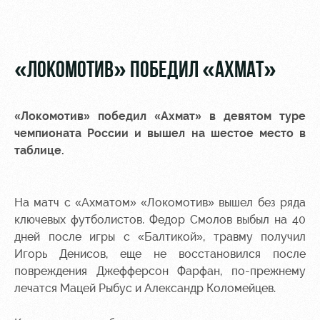
Video
Stadium
tours
Photo
Disabled
«ЛОКОМОТИВ» ПОБЕДИЛ «АХМАТ»
supporters
«Локомотив» победил «Ахмат» в девятом туре
чемпионата России и вышел на шестое место в
таблице.
RZD Arena
Локо
Our fans
Старт
Events
Банковская
На матч с «Ахматом» «Локомотив» вышел без ряда
Hosting
Локо-Лето
карта
ключевых футболистов. Федор Смолов выбыл на 40
«Локомотив»
дней после игры с «Балтикой», травму получил
Fields
rent
Wallpapers
Игорь Денисов, еще не восстановился после
повреждения Джефферсон Фарфан, по-прежнему
Space
A fan card
лечатся Мацей Рыбус и Александр Коломейцев.
rentals
Loyalty