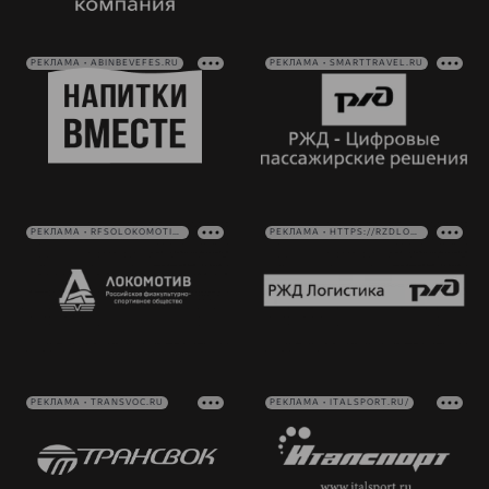
РЕКЛАМА • ABINBEVEFES.RU
РЕКЛАМА • SMARTTRAVEL.RU
РЕКЛАМА • RFSOLOKOMOTIV.RU
РЕКЛАМА • HTTPS://RZDLOG.RU/
РЕКЛАМА • TRANSVOC.RU
РЕКЛАМА • ITALSPORT.RU/