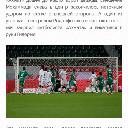
«Ахмат» дошел до наших ворот дважды. Смещение
Мохаммади слева в центр закончилось неточным
ударом по сетке с внешней стороны. А один из
угловых – выстрелом Родолфо сквозь частокол ног –
мяч зацепил футболиста «Ахмата» и выкатился в
руки Гилерме.