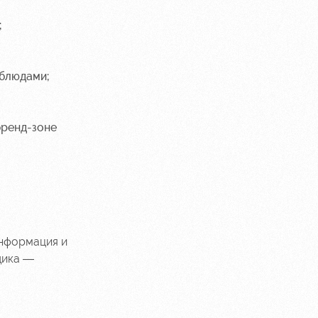
;
 блюдами;
бренд-зоне
информация и
щика —