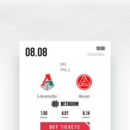
18:00
08.08
Saturday
RPL
Day 3
Lokomotiv
Akron
1,50
4,91
6,14
BUY TICKETS