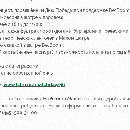
нцерт, посвящённый Дню Победы при поддержке BetBoom
-сессия в шатре у паровоза;
е с 18:15 до 19:00;
, а также фудтраки с хот-догами, бургерами и греческими
з георгиевских ленточек в Малом шатре;
о скидкой в шатре BetBoom;
й карты
(нужен паспорт) и возможность получить призы в 
ча с автографами;
тание собственной силы.
:
www.fclm.ru/matchday/46
 карта болельщика. На
fclm.ru/fanid
есть вся подробная 
опросы или требуется помощь с оформлением карты болель
7 (495) 500-31-00