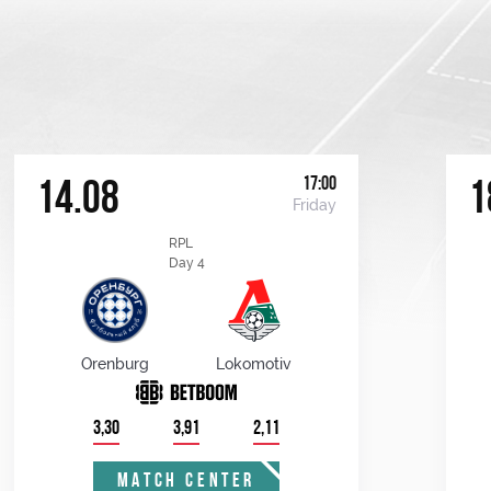
17:00
14.08
1
Friday
RPL
Day 4
Orenburg
Lokomotiv
3,30
3,91
2,11
MATCH CENTER