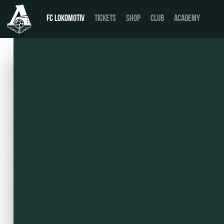
FC LOKOMOTIV
TICKETS
SHOP
CLUB
ACADEMY
News
День матча
Calendar
Buy a ticket
Tournament table
VIP Boxes
Players
ВИП-ЗОНЫ
Coaching Staff
СЕМЕЙНЫЙ СЕКТОР
Video
Stadium tours
Photo
Disabled supporters