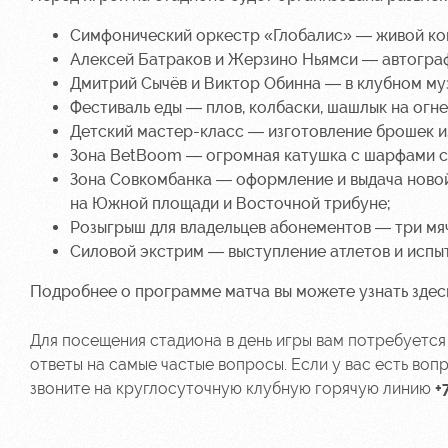
Симфонический оркестр «Глобалис» — живой ко
Алексей Батраков и Жерзино Ньямси — автограф
Дмитрий Сычёв и Виктор Обинна — в клубном музе
Фестиваль еды — плов, колбаски, шашлык на огне
Детский мастер-класс — изготовление брошек и
Зона
BetBoom
— огромная катушка с шарфами с
Зона
Совкомбанка
— оформление и выдача
ново
на Южной площади и Восточной трибуне;
Розыгрыш для владельцев абонементов — три мя
Силовой экстрим — выступление атлетов и испы
Подробнее о программе матча вы можете узнать здесь
Для посещения стадиона в день игры вам потребуется
ответы на самые частые вопросы. Если у вас есть в
звоните на круглосуточную клубную горячую линию
+