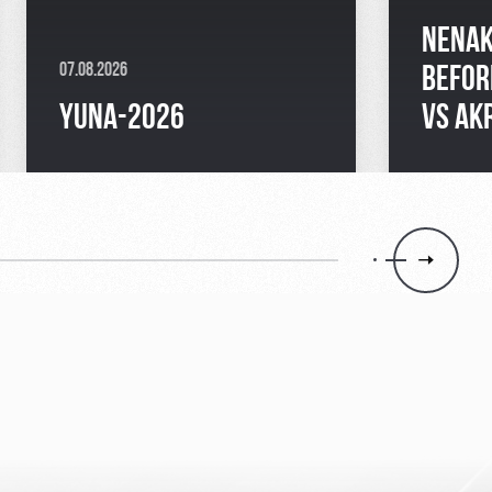
NENAK
07.08.2026
BEFOR
YUNA-2026
VS AK