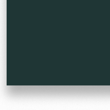
Локо Старт
Our fans
Локо-Лето
Банковская карта «Лок
Wallpapers
A fan card
Loyalty program
Parking
Информация для болел