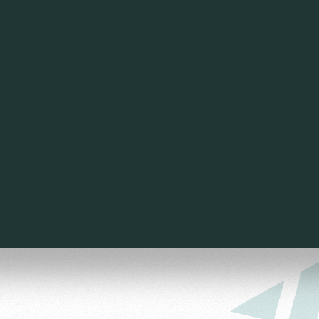
омотив»
ьщиков МГН