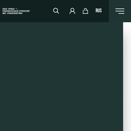
RUS
RZD Arena
Events Hosting
Fields rent
Space rentals
Ice palace
Sport activities