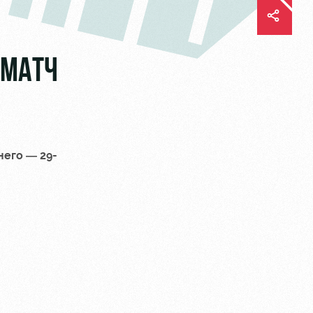
 МАТЧ
него — 29
-