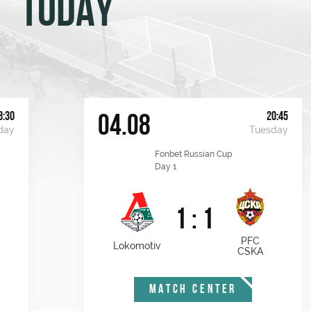
TODAY
8:30
20:45
04.08
day
Tuesday
Fonbet Russian Cup
Day 1
1 : 1
PFC
Lokomotiv
CSKA
MATCH CENTER