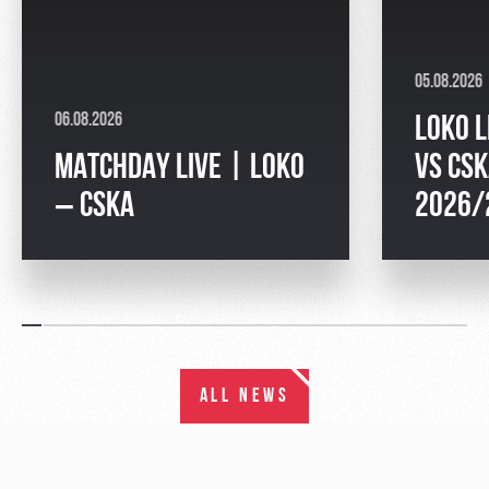
05.08.2026
06.08.2026
LOKO L
MATCHDAY LIVE | LOKO
VS CSK
– CSKA
2026/
ALL NEWS