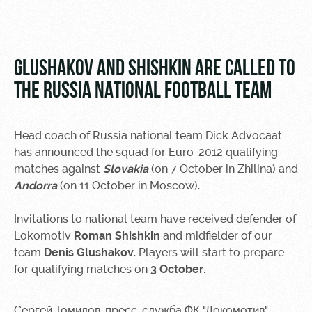
Video
Stadium
tours
Photo
Disabled
GLUSHAKOV AND SHISHKIN ARE CALLED TO
supporters
THE RUSSIA NATIONAL FOOTBALL TEAM
Head coach of Russia national team Dick Advocaat
has announced the squad for Euro-2012 qualifying
RZD Arena
Локо
Our fans
matches against
Slovakia
(on 7 October in Zhilina) and
Старт
Andorra
(on 11 October in Moscow).
Events
Банковская
Hosting
Локо-Лето
карта
«Локомотив»
Invitations to national team have received defender of
Fields
Lokomotiv
Roman Shishkin
and midfielder of our
rent
Wallpapers
team
Denis Glushakov
. Players will start to prepare
for qualifying matches on
3 October
.
Space
A fan card
rentals
Loyalty
Сергей Томилов, пресс-служба ФК "Локомотив"