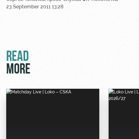
Ice palace
program
23 September 2011 13:28
Sport
Parking
activities
Информация
для
болельщиков
МГН
READ
MORE