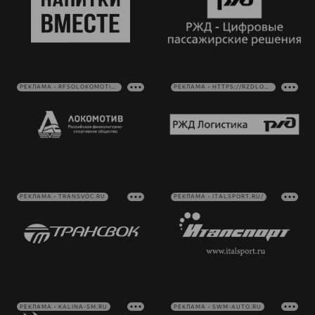
РЕКЛАМА • RFSOLOKOMOTIV.RU
РЕКЛАМА • HTTPS://RZDLOG.RU/
РЕКЛАМА • TRANSVOC.RU
РЕКЛАМА • ITALSPORT.RU/
РЕКЛАМА • KALINA-SM.RU
РЕКЛАМА • SWM-AUTO.RU