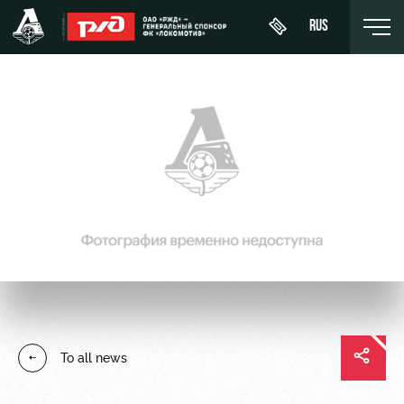
RUS
День
About
News
WFC
матча
Lokomotiv
History
Calendar
Buy a
Youth
Sponsors
ticket
Tournament
team (U-
table
19)
Contacts
VIP Boxes
Players
FWFC
Anti-
ВИП-ЗОНЫ
Lokomotiv
doping
Coaching
СЕМЕЙНЫЙ
To all news
Staff
СЕКТОР