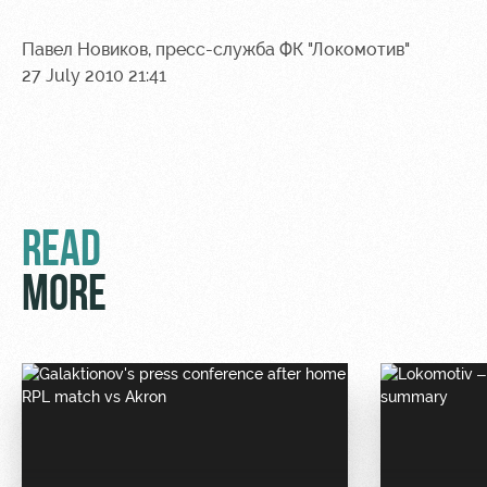
Sport
A fan card
activities
Информация
Павел Новиков, пресс-служба ФК "Локомотив"
для
27 July 2010 21:41
болельщиков
МГН
READ
MORE