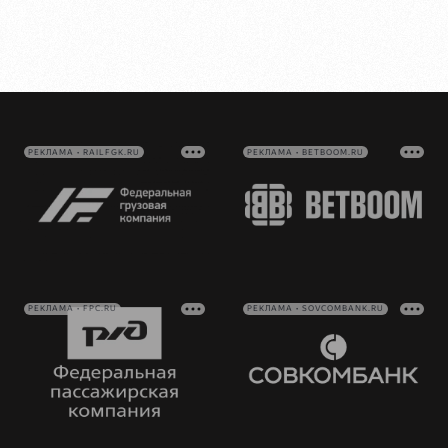
РЕКЛАМА • RAILFGK.RU
РЕКЛАМА • BETBOOM.RU
РЕКЛАМА • FPC.RU
РЕКЛАМА • SOVCOMBANK.RU