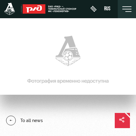
RUS
Buy a
About
News
WFC
ticket
Lokomotiv
History
Calendar
VIP Boxes
Youth
Sponsors
Tournament
team (U-
ВИП-ЗОНЫ
table
19)
Contacts
СЕМЕЙНЫЙ
Players
FWFC
Anti-
СЕКТОР
Lokomotiv
doping
Coaching
Stadium
To all news
Staff
tours