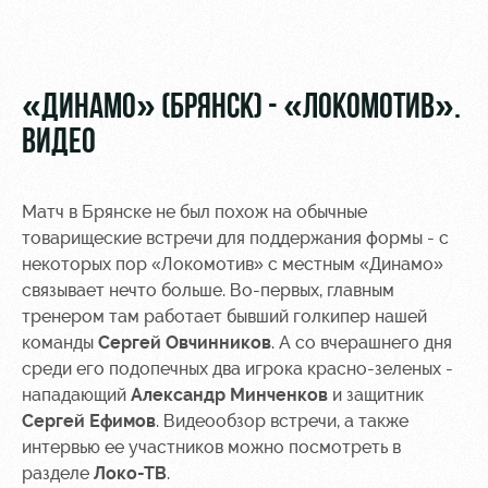
Video
Disabled
supporters
Photo
«ДИНАМО» (БРЯНСК) - «ЛОКОМОТИВ».
ВИДЕО
RZD Arena
Локо
Our fans
Матч в Брянске не был похож на обычные
Старт
товарищеские встречи для поддержания формы - с
Events
Банковская
некоторых пор «Локомотив» с местным «Динамо»
Hosting
Локо-Лето
карта
«Локомотив»
связывает нечто больше. Во-первых, главным
Fields
тренером там работает бывший голкипер нашей
rent
Wallpapers
команды
Сергей Овчинников
. А со вчерашнего дня
среди его подопечных два игрока красно-зеленых -
Space
Loyalty
нападающий
Александр Минченков
и защитник
rentals
program
Сергей Ефимов
. Видеообзор встречи, а также
Ice palace
Parking
интервью ее участников можно посмотреть в
разделе
Локо-ТВ
.