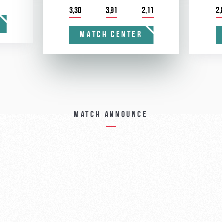
3,30
3,91
2,11
2,
MATCH CENTER
Match announce