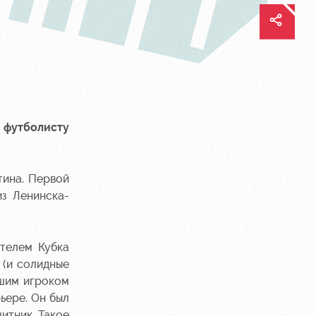
футболисту
тина. Первой
из Ленинска-
телем Кубка
 (и солидные
чшим игроком
ьере. Он был
щитник. Такое