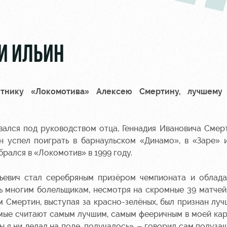
 И ИЛЬИН
тнику «Локомотива» Алексею Смертину, лучшему 
овался под руководством отца, Геннадия Ивановича Смер
 успел поиграть в барнаульском «Динамо», в «Заре» 
брался в «Локомотив» в 1999 году.
дьевич стал серебряным призёром чемпионата и облада
ь многим болельщикам, несмотря на скромные 39 матчей
-м Смертин, выступая за красно-зелёных, был признан лу
комые считают самым лучшим, самым фееричным в моей кар
ы я ни делал на поле, получалось», – говорил сам полуза