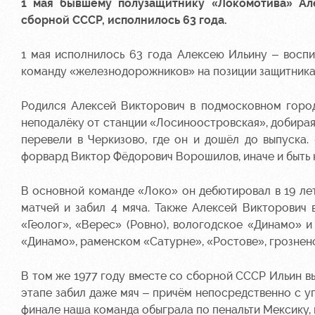
1 мая бывшему полузащитнику «Локомотива» Ал
сборной СССР, исполнилось 63 года.
1 мая исполнилось 63 года Алексею Ильину – восп
команду «железнодорожников» на позиции защитника
Родился Алексей Викторович в подмосковном город
неподалёку от станции «Лосиноостровская», добирая
перевели в Черкизово, где он и дошёл до выпуска.
форвард Виктор Фёдорович Ворошилов, иначе и быть н
В основной команде «Локо» он дебютировал в 19 лет 
матчей и забил 4 мяча. Также Алексей Викторович 
«Геолог», «Верес» (Ровно), вологодское «Динамо» 
«Динамо», раменском «Сатурне», «Ростове», грознен
В том же 1977 году вместе со сборной СССР Ильин 
этапе забил даже мяч – причём непосредственно с уг
финале наша команда обыграла по пенальти Мексику, 