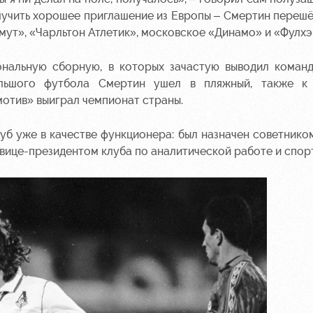
лучить хорошее приглашение из Европы – Смертин перешё
мут», «Чарльтон Атлетик», московское «Динамо» и «Фулхэ
ональную сборную, в которых зачастую выводил команд
ольшого футбола Смертин ушел в пляжный, также к
отив» выиграл чемпионат страны.
луб уже в качестве функционера: был назначен советнико
 вице-президентом клуба по аналитической работе и спорт