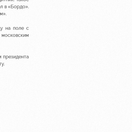
л в «Бордо».
м».
у на поле с
 московским
м президента
у.