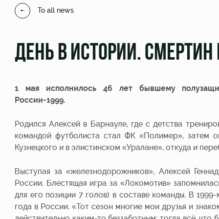
To all news
ДЕНЬ В ИСТОРИИ. СМЕРТИН
1 мая исполнилось 46 лет бывшему полузащи
России-1999.
Родился Алексей в Барнауле, где с детства тренир
командой футболиста стал ФК «Полимер», затем он
Кузнецкого и в элистинском «Уралане», откуда и пере
Выступая за «железнодорожников», Алексей Генна
России. Блестящая игра за «Локомотив» запомнилас
для его позиции 7 голов) в составе команды. В 1999
года в России. «Тот сезон многие мои друзья и зна
действительно каким-то беззаботным: тогда всё, что б