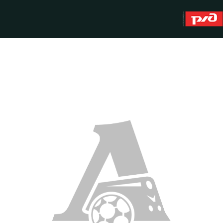
About
WFC Lokomotiv
History
Youth team (U-19)
Sponsors
FWFC Lokomotiv
Contacts
Anti-doping