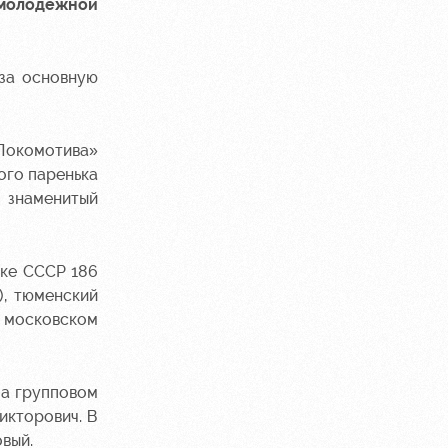
 молодежной
 за основную
«Локомотива»
ого паренька
к знаменитый
бке СССР 186
), тюменский
в московском
На групповом
икторович. В
вый.