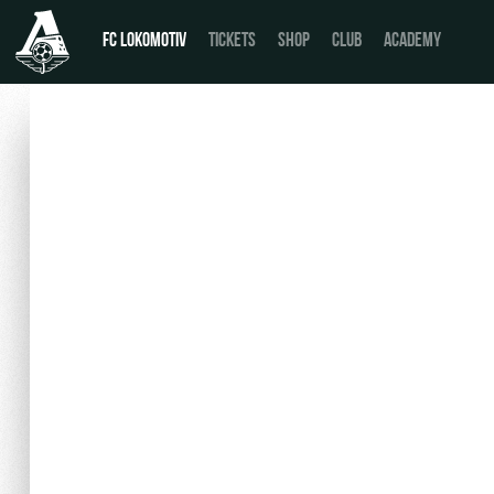
FC LOKOMOTIV
TICKETS
SHOP
CLUB
ACADEMY
News
День матча
Calendar
Buy a ticket
Tournament table
VIP Boxes
Players
ВИП-ЗОНЫ
Coaching Staff
СЕМЕЙНЫЙ СЕКТОР
Video
Stadium tours
Photo
Disabled supporters