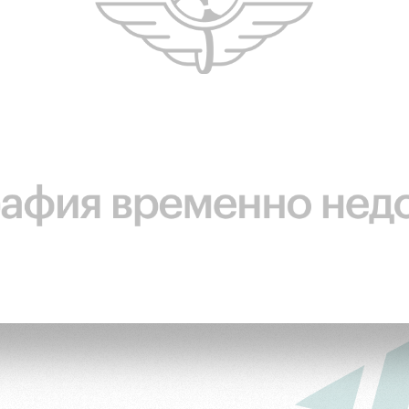
омотив»
ьщиков МГН