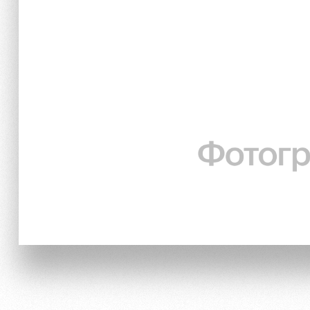
Локо Старт
Our fans
Локо-Лето
Банковская карта «Лок
Wallpapers
A fan card
Loyalty program
Parking
Информация для болел