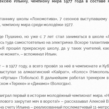
ексею Ильину, чемпиону мира 1977 года в составе
итаннику школы «Локомотива», 7 сезонов выступавшему
, чемпиону мира среди молодёжи-1977.
е Пушкино, но уже с 7 лет стал заниматься в школе 
сь туда самостоятельно на электричке. Вскоре талантлив
 «Я прошёл прекрасную школу, да у таких учителей, ка
е может», – вспоминал Ильин.
– в 1977 году, а всего провёл за неё в чемпионате и Ку
выступал за алмаатинский «Кайрат», «Колос» (Никополь
и «Иртыш» (Тобольск). В дальнейшем работал тренером 
ском «Тереке» и «Динамо» (Вологда»).
выиграл первый в истории молодёжный чемпионат мира. «
лового закрутил мяч в ворота!» – рассказывал Алексей В
на счету Ильина – реализованный послематчевый 11-метро