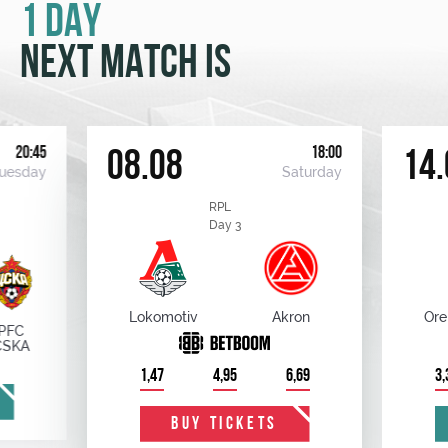
1 DAY
NEXT MATCH IS
20:45
18:00
08.08
14.
uesday
Saturday
RPL
Day 3
Lokomotiv
Akron
Ore
PFC
CSKA
1,47
4,95
6,69
3,
BUY TICKETS