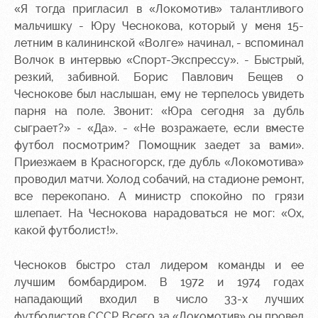
Ice palace
program
«Я тогда пригласил в «Локомотив» талантливого
мальчишку - Юру Чеснокова, который у меня 15-
Sport
Parking
летним в калининской «Волге» начинал, - вспоминал
activities
Волчок в интервью «Спорт-Экспрессу». - Быстрый,
Информация
резкий, забивной. Борис Павлович Бещев о
для
Чеснокове был наслышан, ему не терпелось увидеть
болельщиков
МГН
парня на поле. Звонит: «Юра сегодня за дубль
сыграет?» - «Да». - «Не возражаете, если вместе
футбол посмотрим? Помощник заедет за вами».
Приезжаем в Красногорск, где дубль «Локомотива»
проводил матчи. Холод собачий, на стадионе ремонт,
все перекопано. А министр спокойно по грязи
шлепает. На Чеснокова нарадоваться не мог: «Ох,
какой футболист!».
Чесноков быстро стал лидером команды и ее
лучшим бомбардиром. В 1972 и 1974 годах
нападающий входил в число 33-х лучших
футболистов СССР. Всего за «Локомотив» он провел