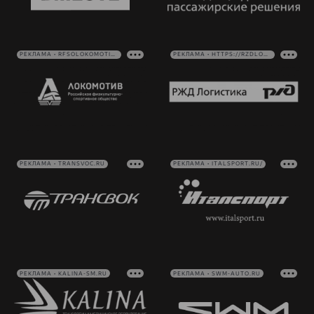
РЕКЛАМА • RFSOLOKOMOTIV.RU
РЕКЛАМА • HTTPS://RZDLOG.RU/
РЕКЛАМА • TRANSVOC.RU
РЕКЛАМА • ITALSPORT.RU/
РЕКЛАМА • KALINA-SM.RU
РЕКЛАМА • SWM-AUTO.RU