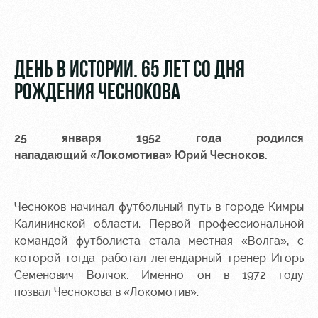
Video
Stadium
tours
Photo
Disabled
ДЕНЬ В ИСТОРИИ. 65 ЛЕТ СО ДНЯ
supporters
РОЖДЕНИЯ ЧЕСНОКОВА
25 января 1952 года родился
нападающий «Локомотива» Юрий Чесноков.
RZD Arena
Локо
Our fans
Старт
Events
Банковская
Чесноков начинал футбольный путь в городе Кимры
Hosting
Локо-Лето
карта
«Локомотив»
Калининской области. Первой профессиональной
Fields
командой футболиста стала местная «Волга», с
rent
Wallpapers
которой тогда работал легендарный тренер Игорь
Семенович Волчок. Именно он в 1972 году
Space
A fan card
позвал Чеснокова в «Локомотив».
rentals
Loyalty