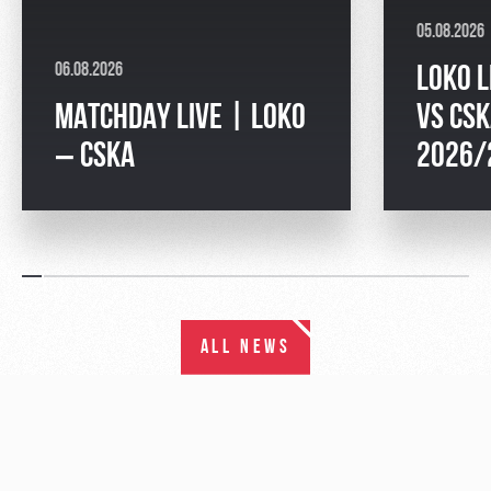
05.08.2026
06.08.2026
LOKO L
MATCHDAY LIVE | LOKO
VS CSK
– CSKA
2026/
ALL NEWS