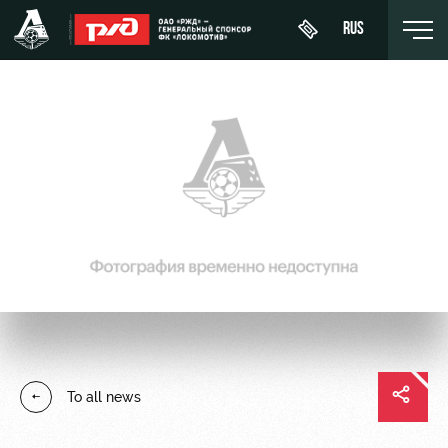
RUS
День
About
News
WFC
матча
Lokomotiv
History
Calendar
Buy a
Youth
Sponsors
ticket
Tournament
team (U-
table
19)
Contacts
VIP Boxes
Players
FWFC
Anti-
ВИП-ЗОНЫ
Lokomotiv
doping
Coaching
СЕМЕЙНЫЙ
To all news
Staff
СЕКТОР