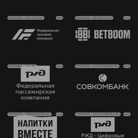
РЕКЛАМА • RAILFGK.RU
РЕКЛАМА • BETBOOM.RU
РЕКЛАМА • FPC.RU
РЕКЛАМА • SOVCOMBANK.RU
РЕКЛАМА • ABINBEVEFES.RU
РЕКЛАМА • SMARTTRAVEL.RU