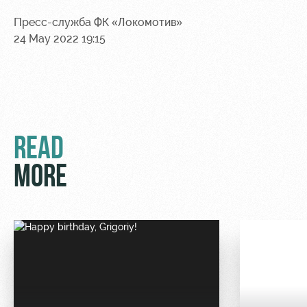
Sport
A fan card
activities
Пресс-служба ФК «Локомотив»
Информация
24 May 2022 19:15
для
болельщиков
МГН
READ
MORE