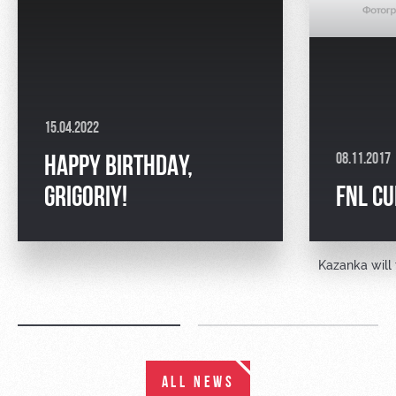
15.04.2022
08.11.2017
HAPPY BIRTHDAY,
GRIGORIY!
FNL C
Kazanka will 
ALL NEWS