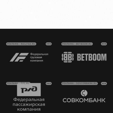
РЕКЛАМА • RAILFGK.RU
РЕКЛАМА • BETBOOM.RU
РЕКЛАМА • FPC.RU
РЕКЛАМА • SOVCOMBANK.RU