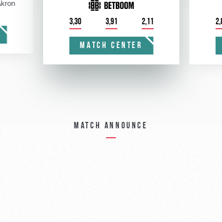
kron
3,30
3,91
2,11
2,
MATCH CENTER
Match announce