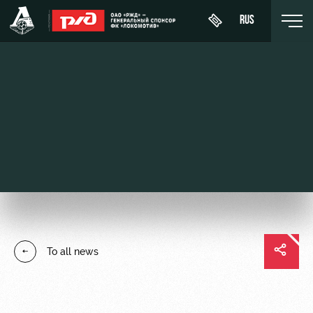
RUS
Buy a
About
News
WFC
ticket
Lokomotiv
History
Calendar
VIP Boxes
Youth
Sponsors
Tournament
team (U-
ВИП-ЗОНЫ
table
19)
Contacts
СЕМЕЙНЫЙ
Players
FWFC
Anti-
СЕКТОР
To all news
Lokomotiv
doping
Coaching
Stadium
Staff
tours