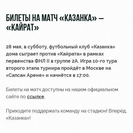
Video
Disabled
supporters
Photo
БИЛЕТЫ НА МАТЧ «КАЗАНКА» –
«КАЙРАТ»
28 мая, в субботу, футбольный клуб «Казанка»
RZD Arena
Локо
Our fans
дома сыграет против «Кайрата»
в рамках
Старт
первенства ФНЛ II в группе 2А
. Игра 10-го тура
Events
Банковская
второго этапа турнира пройдёт в Москве на
Hosting
Локо-Лето
карта
«Сапсан Арене» и начнётся в 17:00.
«Локомотив»
Fields
Билеты на матч доступны на нашем официальном
rent
Wallpapers
сайте по
ссылке
.
Space
Loyalty
rentals
program
Приходите поддержать команду на стадион! Вперёд,
«Казанка»!
Ice palace
Parking