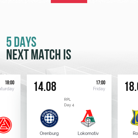
5 DAYS
NEXT MATCH IS
18:00
17:00
14.08
18.
aturday
Friday
RPL
Day 4
Orenburg
Lokomotiv
Ro