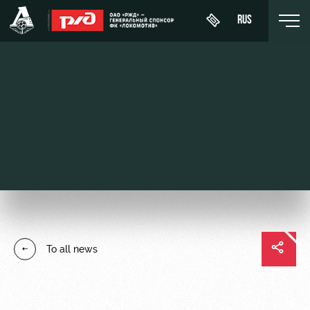
RUS
Buy a
About
News
WFC
ticket
Lokomotiv
History
Calendar
VIP Boxes
Youth
Sponsors
Tournament
team (U-
ВИП-ЗОНЫ
table
19)
Contacts
СЕМЕЙНЫЙ
Players
FWFC
Anti-
СЕКТОР
To all news
Lokomotiv
doping
Coaching
Stadium
Staff
tours