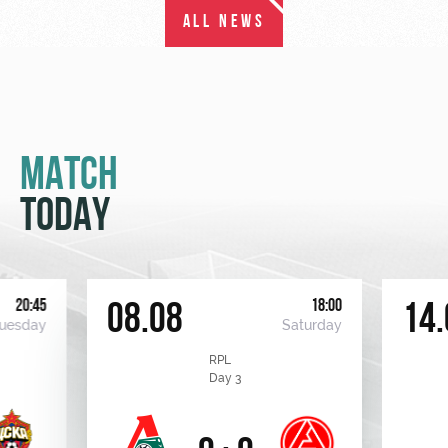
ALL NEWS
MATCH
TODAY
20:45
18:00
08.08
14.
uesday
Saturday
RPL
Day 3