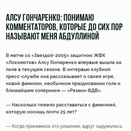
Video
Disabled
supporters
Photo
АЛСУ ГОНЧАРЕНКО: ПОНИМАЮ
КОММЕНТАТОРОВ, КОТОРЫЕ ДО СИХ ПОР
НАЗЫВАЮТ МЕНЯ АБДУЛЛИНОЙ
RZD Arena
Локо
Our fans
В матче со «Звездой-2005» защитник ЖФК
Старт
«Локомотив» Алсу Гончаренко впервые вышла на
Events
Банковская
поле в текущем сезоне. В интервью клубной
Hosting
Локо-Лето
карта
пресс-службе она рассказывает о своей игре,
«Локомотив»
Fields
новой фамилии, необычном праздновании гола и
rent
Wallpapers
ближайшем сопернике — «Рязани-ВДВ».
Space
Loyalty
— Насколько тяжело расставаться с фамилией,
rentals
program
которую носишь почти 25 лет?
Ice palace
Parking
— Когда принимала это решение, вдруг задумалась: