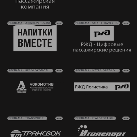
РЕКЛАМА • ABINBEVEFES.RU
РЕКЛАМА • SMARTTRAVEL.RU
РЕКЛАМА • RFSOLOKOMOTIV.RU
РЕКЛАМА • HTTPS://RZDLOG.RU/
РЕКЛАМА • TRANSVOC.RU
РЕКЛАМА • ITALSPORT.RU/