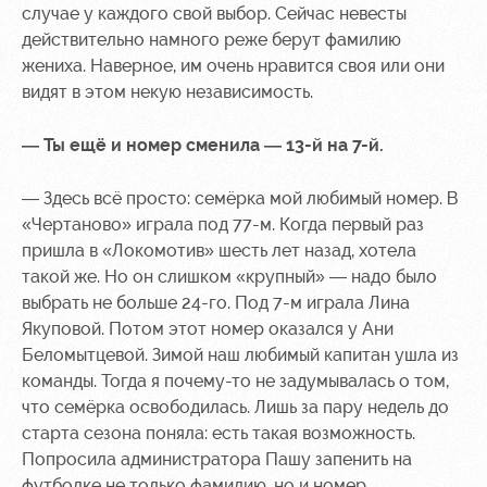
случае у каждого свой выбор. Сейчас невесты
действительно намного реже берут фамилию
жениха. Наверное, им очень нравится своя или они
видят в этом некую независимость.
— Ты ещё и номер сменила — 13-й на 7-й.
— Здесь всё просто: семёрка мой любимый номер. В
«Чертаново» играла под 77-м. Когда первый раз
пришла в «Локомотив» шесть лет назад, хотела
такой же. Но он слишком «крупный» — надо было
выбрать не больше 24-го. Под 7-м играла Лина
Якуповой. Потом этот номер оказался у Ани
Беломытцевой. Зимой наш любимый капитан ушла из
команды. Тогда я почему-то не задумывалась о том,
что семёрка освободилась. Лишь за пару недель до
старта сезона поняла: есть такая возможность.
Попросила администратора Пашу запенить на
футболке не только фамилию, но и номер.