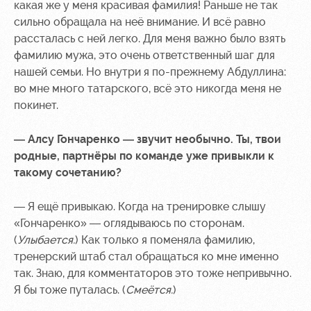
Sport
A fan card
какая же у меня красивая фамилия! Раньше не так
activities
сильно обращала на неё внимание. И всё равно
Информация
рассталась с ней легко. Для меня важно было взять
для
фамилию мужа, это очень ответственный шаг для
болельщиков
нашей семьи. Но внутри я по-прежнему Абдуллина:
МГН
во мне много татарского, всё это никогда меня не
покинет.
— Алсу Гончаренко — звучит необычно. Ты, твои
родные, партнёры по команде уже привыкли к
такому сочетанию?
— Я ещё привыкаю. Когда на тренировке слышу
«Гончаренко» — оглядываюсь по сторонам.
(
Улыбается.
) Как только я поменяла фамилию,
тренерский штаб стал обращаться ко мне именно
так. Знаю, для комментаторов это тоже непривычно.
Я бы тоже путалась. (
Смеётся.
)