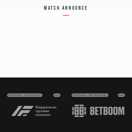
Match announce
РЕКЛАМА • RAILFGK.RU
РЕКЛАМА • BETBOOM.RU