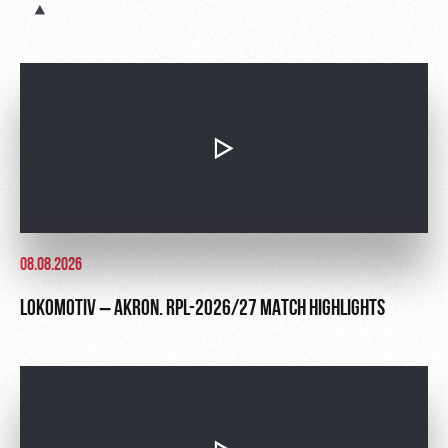
Sport
A fan card
activities
Информация
для
болельщиков
МГН
08.08.2026
LOKOMOTIV – AKRON. RPL-2026/27 MATCH HIGHLIGHTS