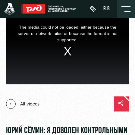
RUS
This
is
a
The media could not be loaded, either because the
modal
window.
server or network failed or because the format is not
supported.
Buy a
About
News
WFC
ticket
Lokomotiv
History
Calendar
VIP Boxes
Youth
Sponsors
Tournament
team (U-
ВИП-ЗОНЫ
table
19)
Contacts
СЕМЕЙНЫЙ
All videos
Players
FWFC
Anti-
СЕКТОР
Lokomotiv
doping
Coaching
Stadium
Staff
tours
ЮРИЙ СЁМИН: Я ДОВОЛЕН КОНТРОЛЬНЫМИ