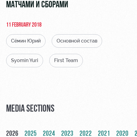
Video
МАТЧАМИ И СБОРАМИ
Disabled
supporters
Photo
11 FEBRUARY 2018
Сёмин Юрий
Основной состав
RZD Arena
Локо
Our fans
Syomin Yuri
First Team
Старт
Events
Банковская
Hosting
Локо-Лето
карта
«Локомотив»
Fields
rent
Wallpapers
Space
Loyalty
MEDIA SECTIONS
rentals
program
Ice palace
Parking
2026
2025
2024
2023
2022
2021
2020