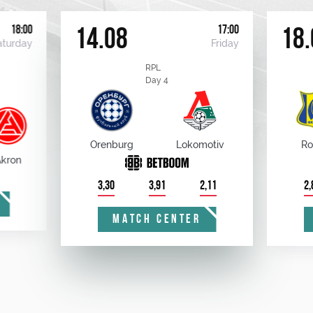
18:00
17:00
14.08
18.
aturday
Friday
RPL
Day 4
Orenburg
Lokomotiv
Ro
kron
3,30
3,91
2,11
2,
MATCH CENTER