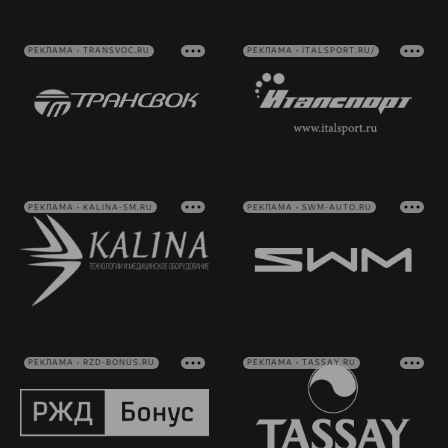
РЕКЛАМА • TRANSVOC.RU
РЕКЛАМА • ITALSPORT.RU/
РЕКЛАМА • KALINA-SM.RU
РЕКЛАМА • SWM-AUTO.RU
РЕКЛАМА • RZD-BONUS.RU
РЕКЛАМА • TASSAY.RU