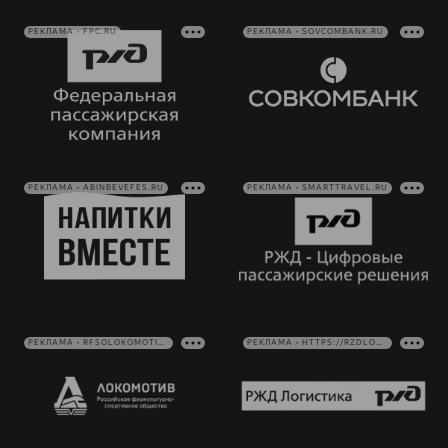
РЕКЛАМА • FPC.RU
РЕКЛАМА • SOVCOMBANK.RU
РЕКЛАМА • ABINBEVEFES.RU
РЕКЛАМА • SMARTTRAVEL.RU
РЕКЛАМА • RFSOLOKOMOTIV.RU
РЕКЛАМА • HTTPS://RZDLOG.RU/