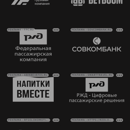
РЕКЛАМА • FPC.RU
РЕКЛАМА • SOVCOMBANK.RU
РЕКЛАМА • ABINBEVEFES.RU
РЕКЛАМА • SMARTTRAVEL.RU
РЕКЛАМА • RFSOLOKOMOTIV.RU
РЕКЛАМА • HTTPS://RZDLOG.RU/