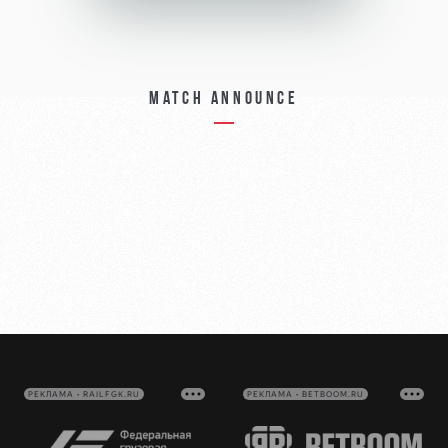
Match announce
РЕКЛАМА • RAILFGK.RU
РЕКЛАМА • BETBOOM.RU