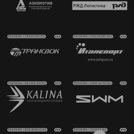
РЕКЛАМА • TRANSVOC.RU
РЕКЛАМА • ITALSPORT.RU/
РЕКЛАМА • KALINA-SM.RU
РЕКЛАМА • SWM-AUTO.RU
РЕКЛАМА • RZD-BONUS.RU
РЕКЛАМА • TASSAY.RU