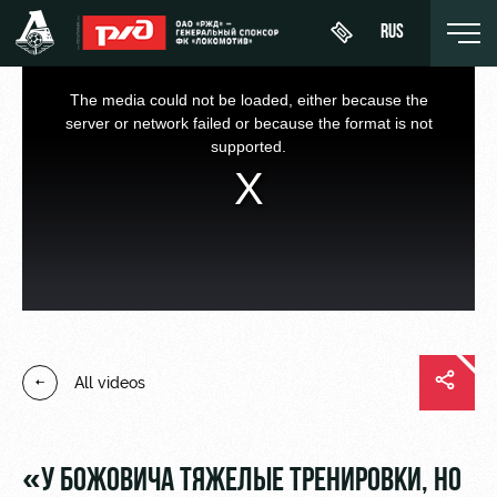
RUS
This
is
a
The media could not be loaded, either because the
modal
window.
server or network failed or because the format is not
supported.
День
About
News
WFC
матча
Lokomotiv
History
Calendar
Buy a
Youth
Sponsors
ticket
Tournament
team (U-
table
19)
Contacts
VIP Boxes
All videos
Players
FWFC
Anti-
ВИП-ЗОНЫ
Lokomotiv
doping
Coaching
СЕМЕЙНЫЙ
Staff
СЕКТОР
«У БОЖОВИЧА ТЯЖЕЛЫЕ ТРЕНИРОВКИ, НО