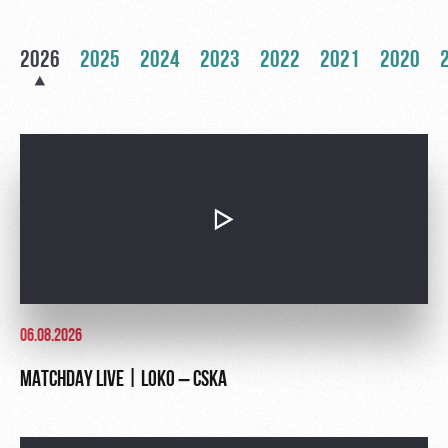
Ice palace
program
Sport
Parking
2026
2025
2024
2023
2022
2021
2020
activities
Информация
для
болельщиков
МГН
06.08.2026
MATCHDAY LIVE | LOKO – CSKA