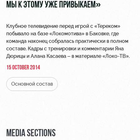
Video
МЫ К ЭТОМУ УЖЕ ПРИВЫКАЕМ»
Stadium
tours
Photo
Disabled
Клубное телевидение перед игрой с «Тереком»
supporters
побывало на базе «Локомотива» в Баковке, где
команда наконец собралась практически в полном
составе. Кадры с тренировки и комментарии Яна
Дюрицы и Алана Касаева – в материале «Локо-ТВ».
15 OCTOBER 2014
RZD Arena
Локо
Our fans
Старт
Основной состав
Events
Банковская
Hosting
Локо-Лето
карта
«Локомотив»
Fields
rent
Wallpapers
Space
A fan card
rentals
MEDIA SECTIONS
Loyalty