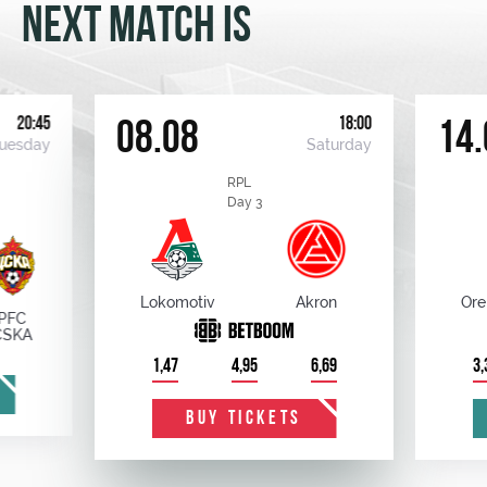
NEXT MATCH IS
20:45
18:00
08.08
14.
uesday
Saturday
RPL
Day 3
Lokomotiv
Akron
Ore
PFC
CSKA
1,47
4,95
6,69
3,
BUY TICKETS