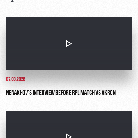
Ice palace
program
Sport
Parking
activities
Информация
для
болельщиков
МГН
07.08.2026
NENAKHOV'S INTERVIEW BEFORE RPL MATCH VS AKRON