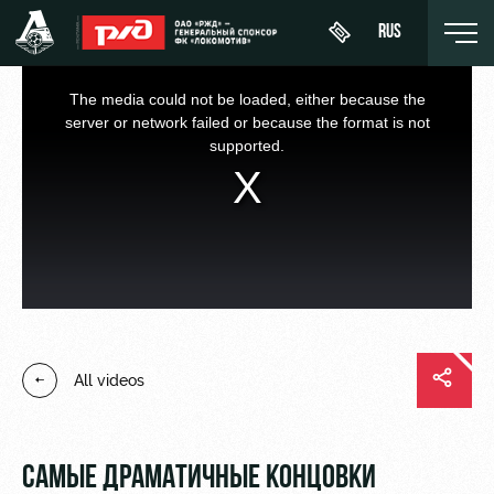
RUS
This
is
a
The media could not be loaded, either because the
modal
window.
server or network failed or because the format is not
supported.
День
About
News
WFC
матча
Lokomotiv
History
Calendar
Buy a
Youth
Sponsors
ticket
Tournament
team (U-
table
19)
Contacts
VIP Boxes
All videos
Players
FWFC
Anti-
ВИП-ЗОНЫ
Lokomotiv
doping
Coaching
СЕМЕЙНЫЙ
Staff
СЕКТОР
САМЫЕ ДРАМАТИЧНЫЕ КОНЦОВКИ