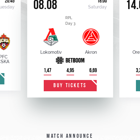
20:45
18:00
08.08
14.
uesday
Saturday
RPL
Day 3
Lokomotiv
Akron
Ore
PFC
CSKA
1,47
4,95
6,69
3,
BUY TICKETS
Match announce