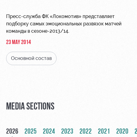
Video
Stadium
tours
Photo
Пресс-служба ФК «Локомотив» представляет
Disabled
подборку самых эмоциональных развязок матчей
supporters
команды в сезоне-2013/14.
23 MAY 2014
Основной состав
RZD Arena
Локо
Our fans
Старт
Events
Банковская
Hosting
Локо-Лето
карта
«Локомотив»
Fields
MEDIA SECTIONS
rent
Wallpapers
Space
A fan card
rentals
2026
2025
2024
2023
2022
2021
2020
Loyalty