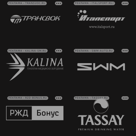
РЕКЛАМА • TRANSVOC.RU
РЕКЛАМА • ITALSPORT.RU/
РЕКЛАМА • KALINA-SM.RU
РЕКЛАМА • SWM-AUTO.RU
РЕКЛАМА • RZD-BONUS.RU
РЕКЛАМА • TASSAY.RU