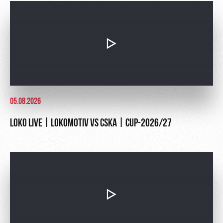
Ice palace
program
Sport
Parking
activities
Информация
для
болельщиков
МГН
05.08.2026
LOKO LIVE | LOKOMOTIV VS CSKA | CUP-2026/27