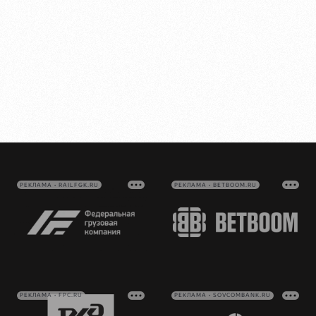
РЕКЛАМА • RAILFGK.RU
РЕКЛАМА • BETBOOM.RU
РЕКЛАМА • FPC.RU
РЕКЛАМА • SOVCOMBANK.RU