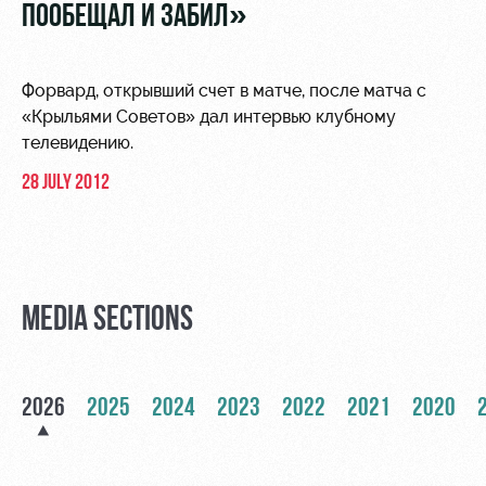
Video
ПООБЕЩАЛ И ЗАБИЛ»
Stadium
tours
Photo
Disabled
Форвард, открывший счет в матче, после матча с
supporters
«Крыльями Советов» дал интервью клубному
телевидению.
28 JULY 2012
RZD Arena
Trials
Our fans
Events
Локо
Банковская
MEDIA SECTIONS
Hosting
Старт
карта
«Локомотив»
Fields
Локо-Лето
rent
Wallpapers
2026
2025
2024
2023
2022
2021
2020
Space
A fan card
rentals
Loyalty