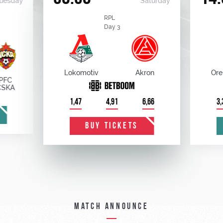
uesday
Saturday
RPL
Day 3
Lokomotiv
Akron
Ore
PFC
CSKA
1,47
4,91
6,66
3,
BUY TICKETS
Match announce