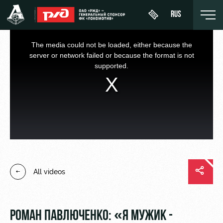
RUS
This
is
a
The media could not be loaded, either because the
modal
window.
server or network failed or because the format is not
supported.
День
About
News
WFC
матча
Lokomotiv
History
Calendar
Buy a
Youth
Sponsors
ticket
Tournament
team (U-
table
19)
Contacts
VIP Boxes
All videos
Players
FWFC
Anti-
ВИП-ЗОНЫ
Lokomotiv
doping
Coaching
СЕМЕЙНЫЙ
Staff
СЕКТОР
РОМАН ПАВЛЮЧЕНКО: «Я МУЖИК -