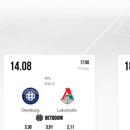
17:00
14.08
1
Friday
RPL
Day 4
Orenburg
Lokomotiv
3,30
3,91
2,11