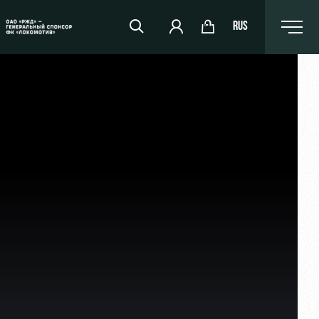
RUS
RZD Arena
Events Hosting
Fields rent
Space rentals
Ice palace
Sport activities