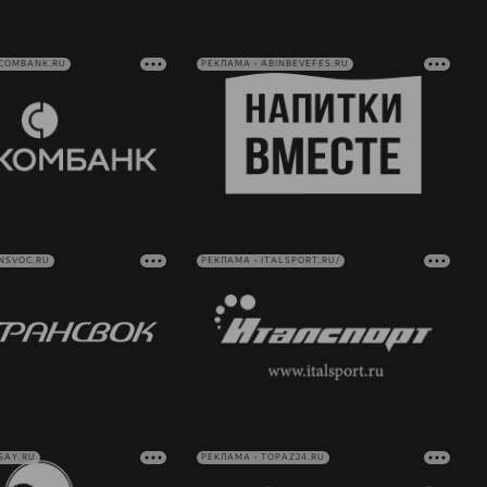
VCOMBANK.RU
РЕКЛАМА • ABINBEVEFES.RU
NSVOC.RU
РЕКЛАМА • ITALSPORT.RU/
SAY.RU
РЕКЛАМА • TOPAZ24.RU