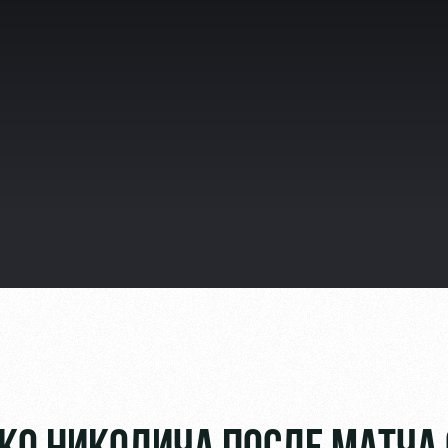
Video
омотив»
ьщиков МГН