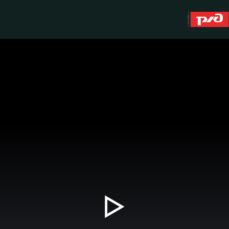
About
WFC Lokomotiv
History
Youth team (U-19)
Sponsors
FWFC Lokomotiv
Contacts
Anti-doping
Play