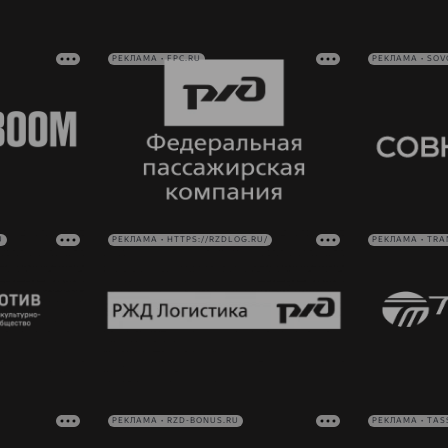
РЕКЛАМА • FPC.RU
РЕКЛАМА • SO
U
РЕКЛАМА • HTTPS://RZDLOG.RU/
РЕКЛАМА • TRA
РЕКЛАМА • RZD-BONUS.RU
РЕКЛАМА • TAS