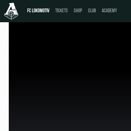
FC LOKOMOTIV
TICKETS
SHOP
CLUB
ACADEMY
News
День матча
Calendar
Buy a ticket
Tournament table
VIP Boxes
Players
ВИП-ЗОНЫ
Coaching Staff
СЕМЕЙНЫЙ СЕКТОР
Video
Stadium tours
Photo
Disabled supporters