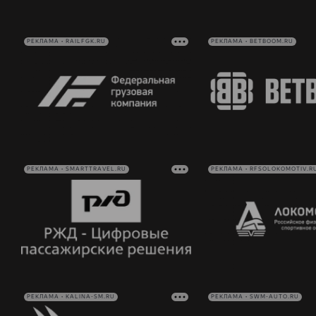
РЕКЛАМА • RAILFGK.RU
РЕКЛАМА • BETBOOM.RU
РЕКЛАМА • SMARTTRAVEL.RU
РЕКЛАМА • RFSOLOKOMOTIV.R
РЕКЛАМА • KALINA-SM.RU
РЕКЛАМА • SWM-AUTO.RU