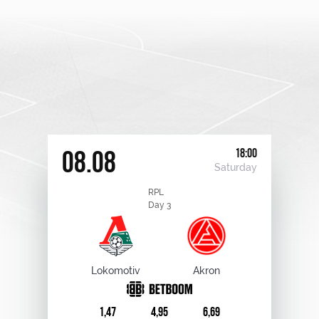
18:00
08.08
Saturday
RPL
Day 3
Lokomotiv
Akron
1,47
4,95
6,69