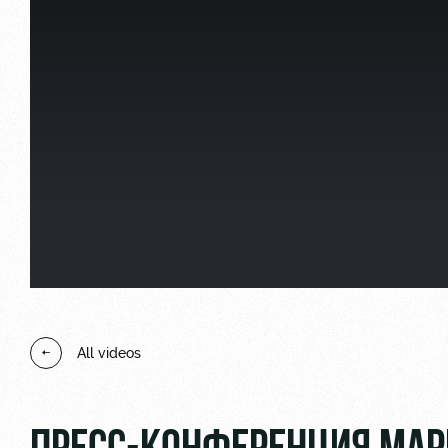
Локо Старт
Our fans
Локо-Лето
Банковская карта «Лок
Wallpapers
A fan card
Loyalty program
Parking
All videos
Информация для болел